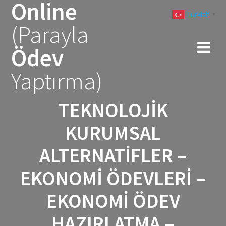
Online
Skip
Turkish
to
▼
(Parayla
content
Ödev
Yaptırma)
TEKNOLOJIK
KURUMSAL
ALTERNATIFLER –
EKONOMI ÖDEVLERI –
EKONOMI ÖDEV
HAZIRLATMA –