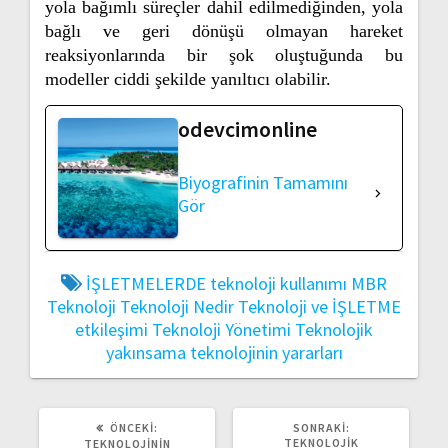
yola bağımlı süreçler dahil edilmediğinden, yola
bağlı ve geri dönüşü olmayan hareket
reaksiyonlarında bir şok oluştuğunda bu
modeller ciddi şekilde yanıltıcı olabilir.
odevcimonline
Biyografinin Tamamını
Gör
İŞLETMELERDE teknoloji kullanımı
MBR
Teknoloji
Teknoloji Nedir
Teknoloji ve İŞLETME
etkileşimi
Teknoloji Yönetimi
Teknolojik
yakınsama
teknolojinin yararları
ÖNCEKI
SONRAKI
ÖNCEKI:
SONRAKI:
YAZI:
YAZI:
TEKNOLOJİK
TEKNOLOJININ