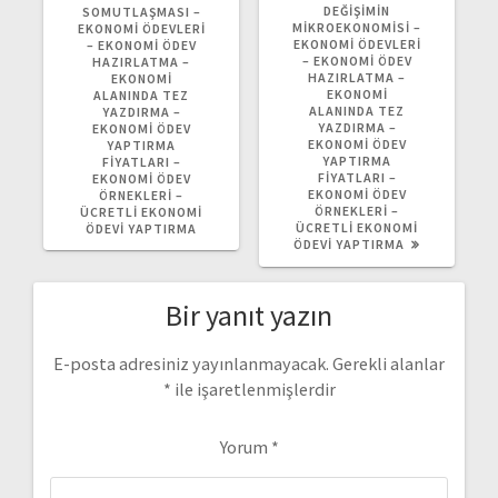
DEĞİŞİMİN
SOMUTLAŞMASI –
MİKROEKONOMİSİ –
EKONOMI ÖDEVLERI
EKONOMI ÖDEVLERI
– EKONOMI ÖDEV
– EKONOMI ÖDEV
HAZIRLATMA –
HAZIRLATMA –
EKONOMI
EKONOMI
ALANINDA TEZ
ALANINDA TEZ
YAZDIRMA –
YAZDIRMA –
EKONOMI ÖDEV
EKONOMI ÖDEV
YAPTIRMA
YAPTIRMA
FIYATLARI –
FIYATLARI –
EKONOMI ÖDEV
EKONOMI ÖDEV
ÖRNEKLERI –
ÖRNEKLERI –
ÜCRETLI EKONOMI
ÜCRETLI EKONOMI
ÖDEVI YAPTIRMA
ÖDEVI YAPTIRMA
Bir yanıt yazın
E-posta adresiniz yayınlanmayacak.
Gerekli alanlar
*
ile işaretlenmişlerdir
Yorum
*