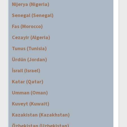
Nijerya (Nigeria)
Senegal (Senegal)
Fas (Morocco)
Cezayir (Algeria)
Tunus (Tunisia)
Ürdün (Jordan)
İsrail (Israel)
Katar (Qatar)
Umman (Oman)
Kuveyt (Kuwait)
Kazakistan (Kazakhstan)
Özbekistan (Uzbekistan)