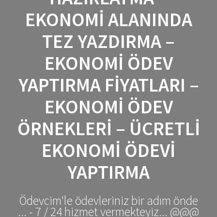
EKONOMI ALANINDA
TEZ YAZDIRMA –
EKONOMI ÖDEV
YAPTIRMA FIYATLARI –
EKONOMI ÖDEV
ÖRNEKLERI – ÜCRETLI
EKONOMI ÖDEVI
YAPTIRMA
Ödevcim'le ödevleriniz bir adım önde
... - 7 / 24 hizmet vermekteyiz... @@@