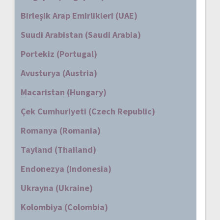
Birleşik Arap Emirlikleri (UAE)
Suudi Arabistan (Saudi Arabia)
Portekiz (Portugal)
Avusturya (Austria)
Macaristan (Hungary)
Çek Cumhuriyeti (Czech Republic)
Romanya (Romania)
Tayland (Thailand)
Endonezya (Indonesia)
Ukrayna (Ukraine)
Kolombiya (Colombia)