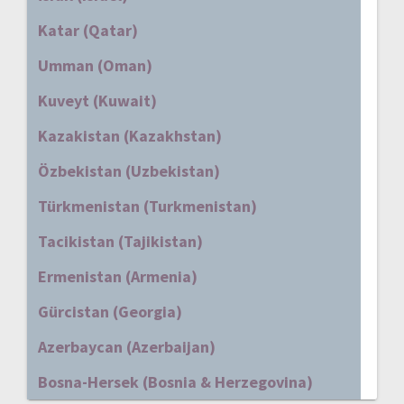
Katar (Qatar)
Umman (Oman)
Kuveyt (Kuwait)
Kazakistan (Kazakhstan)
Özbekistan (Uzbekistan)
Türkmenistan (Turkmenistan)
Tacikistan (Tajikistan)
Ermenistan (Armenia)
Gürcistan (Georgia)
Azerbaycan (Azerbaijan)
Bosna-Hersek (Bosnia & Herzegovina)