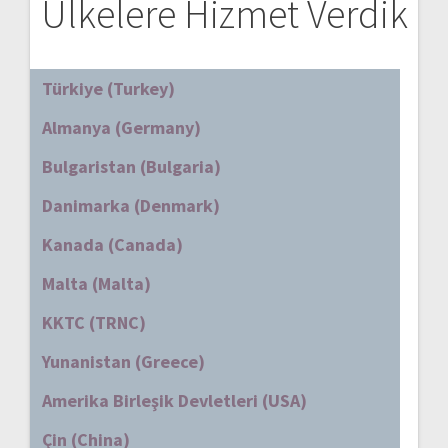
Ülkelere Hizmet Verdik
Türkiye (Turkey)
Almanya (Germany)
Bulgaristan (Bulgaria)
Danimarka (Denmark)
Kanada (Canada)
Malta (Malta)
KKTC (TRNC)
Yunanistan (Greece)
Amerika Birleşik Devletleri (USA)
Çin (China)