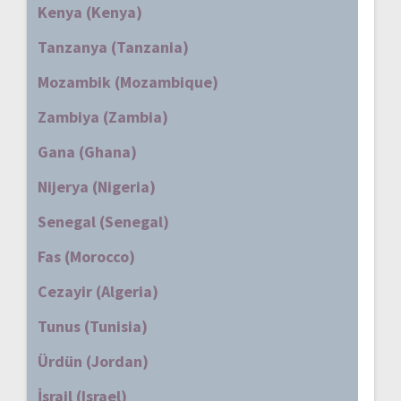
Kenya (Kenya)
Tanzanya (Tanzania)
Mozambik (Mozambique)
Zambiya (Zambia)
Gana (Ghana)
Nijerya (Nigeria)
Senegal (Senegal)
Fas (Morocco)
Cezayir (Algeria)
Tunus (Tunisia)
Ürdün (Jordan)
İsrail (Israel)