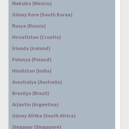
Meksika (Mexico)
Güney Kore (South Korea)
Rusya (Russia)
Hırvatistan (Croatia)
İrlanda (Ireland)
Polonya (Poland)
Hindistan (India)
Avustralya (Australia)
Brezilya (Brazil)
Arjantin (Argentina)
Güney Afrika (South Africa)
Singapur (Singapore)