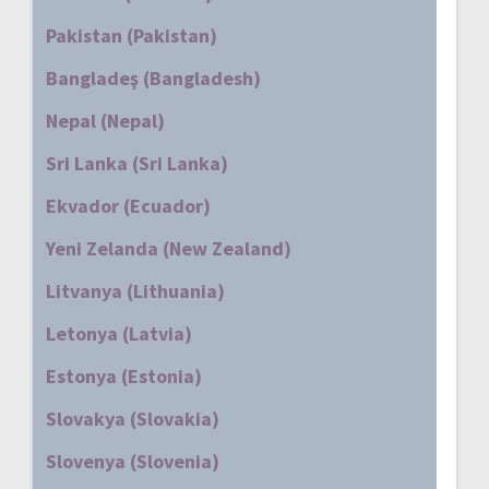
Pakistan (Pakistan)
Bangladeş (Bangladesh)
Nepal (Nepal)
Sri Lanka (Sri Lanka)
Ekvador (Ecuador)
Yeni Zelanda (New Zealand)
Litvanya (Lithuania)
Letonya (Latvia)
Estonya (Estonia)
Slovakya (Slovakia)
Slovenya (Slovenia)