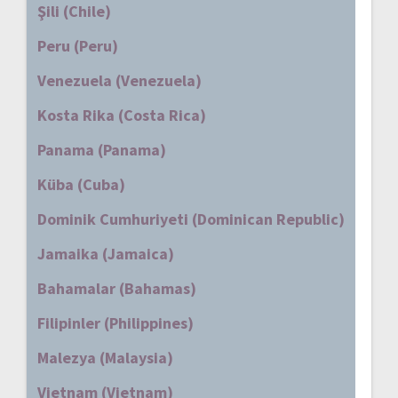
Şili (Chile)
Peru (Peru)
Venezuela (Venezuela)
Kosta Rika (Costa Rica)
Panama (Panama)
Küba (Cuba)
Dominik Cumhuriyeti (Dominican Republic)
Jamaika (Jamaica)
Bahamalar (Bahamas)
Filipinler (Philippines)
Malezya (Malaysia)
Vietnam (Vietnam)