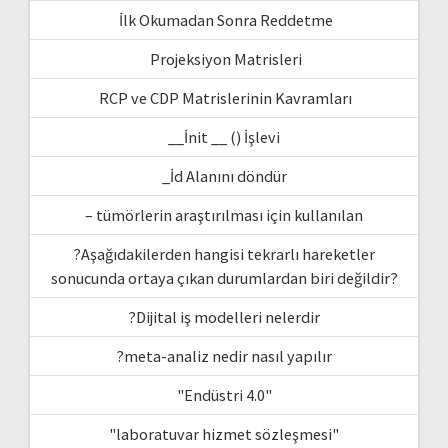
İlk Okumadan Sonra Reddetme
Projeksiyon Matrisleri
RCP ve CDP Matrislerinin Kavramları
__İnit __ () İşlevi
_İd Alanını döndür
– tümörlerin araştırılması için kullanılan
?Aşağıdakilerden hangisi tekrarlı hareketler
sonucunda ortaya çıkan durumlardan biri değildir?
?Dijital iş modelleri nelerdir
?meta-analiz nedir nasıl yapılır
"Endüstri 4.0"
"laboratuvar hizmet sözleşmesi"