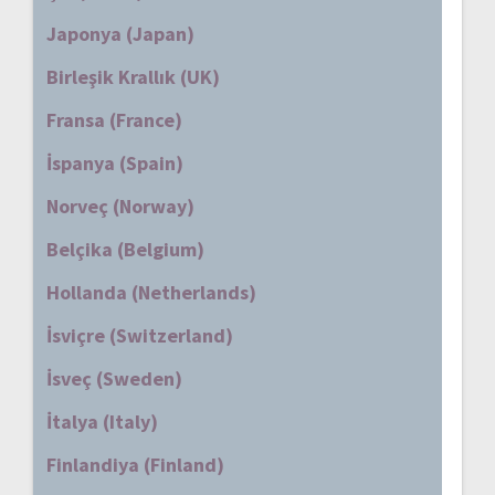
Japonya (Japan)
Birleşik Krallık (UK)
Fransa (France)
İspanya (Spain)
Norveç (Norway)
Belçika (Belgium)
Hollanda (Netherlands)
İsviçre (Switzerland)
İsveç (Sweden)
İtalya (Italy)
Finlandiya (Finland)