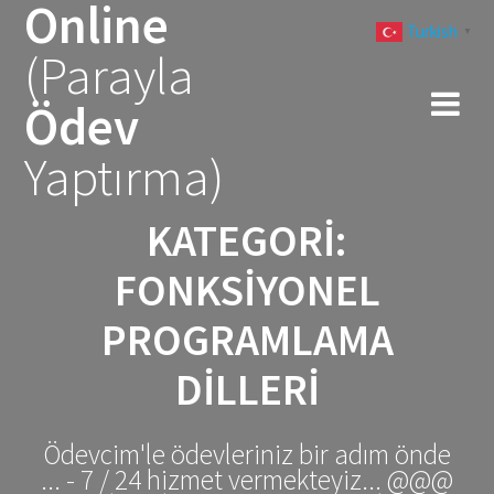
Online
Skip
Turkish
to
▼
(Parayla
content
Ödev
Yaptırma)
KATEGORI:
FONKSIYONEL
PROGRAMLAMA
DILLERI
Ödevcim'le ödevleriniz bir adım önde
... - 7 / 24 hizmet vermekteyiz... @@@