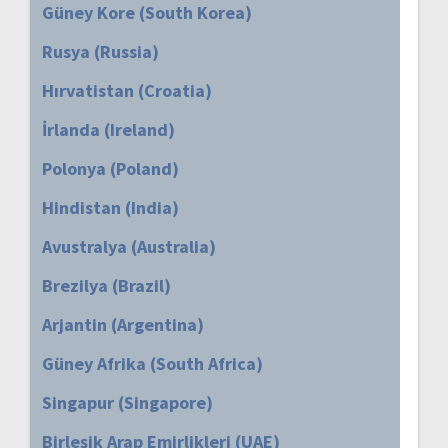
Güney Kore (South Korea)
Rusya (Russia)
Hırvatistan (Croatia)
İrlanda (Ireland)
Polonya (Poland)
Hindistan (India)
Avustralya (Australia)
Brezilya (Brazil)
Arjantin (Argentina)
Güney Afrika (South Africa)
Singapur (Singapore)
Birleşik Arap Emirlikleri (UAE)