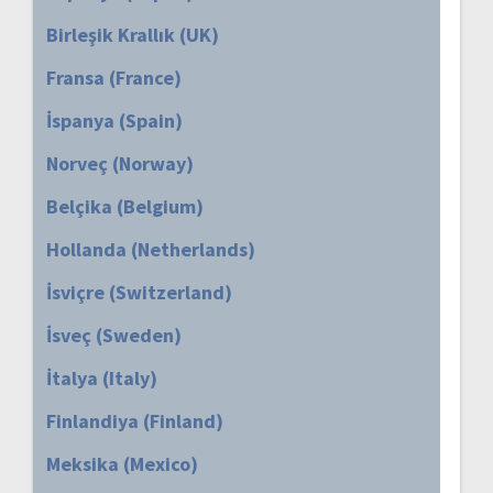
Birleşik Krallık (UK)
Fransa (France)
İspanya (Spain)
Norveç (Norway)
Belçika (Belgium)
Hollanda (Netherlands)
İsviçre (Switzerland)
İsveç (Sweden)
İtalya (Italy)
Finlandiya (Finland)
Meksika (Mexico)