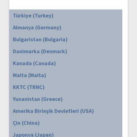
Türkiye (Turkey)
Almanya (Germany)
Bulgaristan (Bulgaria)
Danimarka (Denmark)
Kanada (Canada)
Malta (Malta)
KKTC (TRNC)
Yunanistan (Greece)
Amerika Birleşik Devletleri (USA)
Çin (China)
Japonya (Japan)