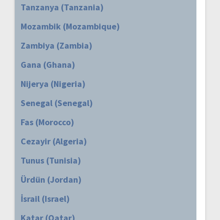
Tanzanya (Tanzania)
Mozambik (Mozambique)
Zambiya (Zambia)
Gana (Ghana)
Nijerya (Nigeria)
Senegal (Senegal)
Fas (Morocco)
Cezayir (Algeria)
Tunus (Tunisia)
Ürdün (Jordan)
İsrail (Israel)
Katar (Qatar)