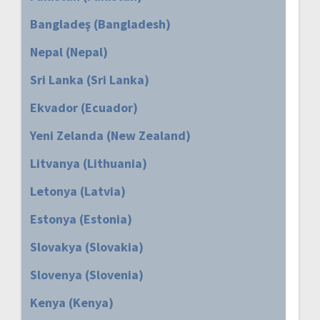
Bangladeş (Bangladesh)
Nepal (Nepal)
Sri Lanka (Sri Lanka)
Ekvador (Ecuador)
Yeni Zelanda (New Zealand)
Litvanya (Lithuania)
Letonya (Latvia)
Estonya (Estonia)
Slovakya (Slovakia)
Slovenya (Slovenia)
Kenya (Kenya)