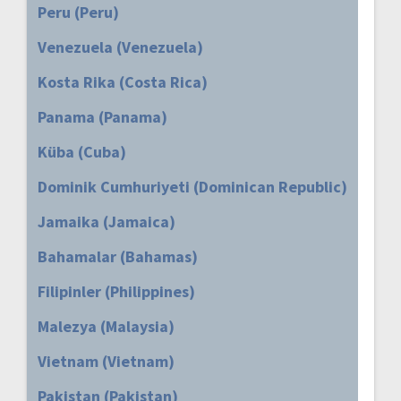
Peru (Peru)
Venezuela (Venezuela)
Kosta Rika (Costa Rica)
Panama (Panama)
Küba (Cuba)
Dominik Cumhuriyeti (Dominican Republic)
Jamaika (Jamaica)
Bahamalar (Bahamas)
Filipinler (Philippines)
Malezya (Malaysia)
Vietnam (Vietnam)
Pakistan (Pakistan)