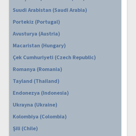
Suudi Arabistan (Saudi Arabia)
Portekiz (Portugal)
Avusturya (Austria)
Macaristan (Hungary)
Çek Cumhuriyeti (Czech Republic)
Romanya (Romania)
Tayland (Thailand)
Endonezya (Indonesia)
Ukrayna (Ukraine)
Kolombiya (Colombia)
Şili (Chile)