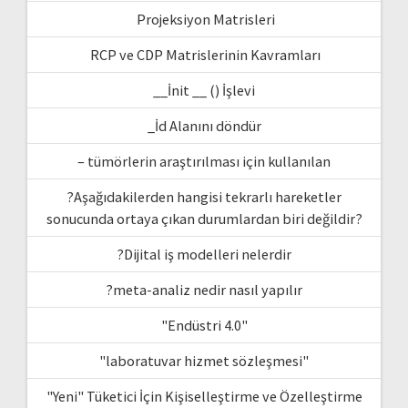
Projeksiyon Matrisleri
RCP ve CDP Matrislerinin Kavramları
__İnit __ () İşlevi
_İd Alanını döndür
– tümörlerin araştırılması için kullanılan
?Aşağıdakilerden hangisi tekrarlı hareketler
sonucunda ortaya çıkan durumlardan biri değildir?
?Dijital iş modelleri nelerdir
?meta-analiz nedir nasıl yapılır
"Endüstri 4.0"
"laboratuvar hizmet sözleşmesi"
"Yeni" Tüketici İçin Kişiselleştirme ve Özelleştirme