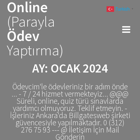
Online
Skip
Turkish
to
▼
(Parayla
content
Ödev
Yaptırma)
AY:
OCAK 2024
Ödevcim'le ödevleriniz bir adım önde
... - 7 / 24 hizmet vermekteyiz... @@@
Süreli, online, quiz türü sınavlarda
yardımcı olmuyoruz. Teklif etmeyin. -
İşleriniz Ankara'da Billgatesweb şirketi
güvencesiyle yapılmaktadır. 0 (312)
276 75 93 --- @ İletişim İçin Mail
Gönderin