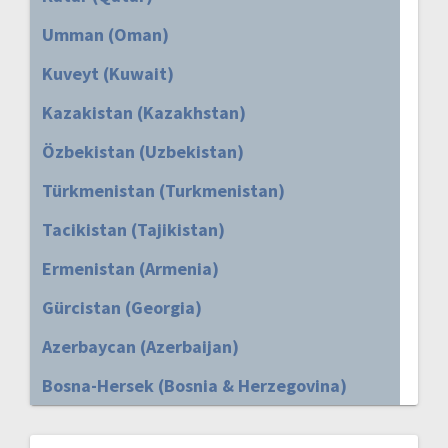
Umman (Oman)
Kuveyt (Kuwait)
Kazakistan (Kazakhstan)
Özbekistan (Uzbekistan)
Türkmenistan (Turkmenistan)
Tacikistan (Tajikistan)
Ermenistan (Armenia)
Gürcistan (Georgia)
Azerbaycan (Azerbaijan)
Bosna-Hersek (Bosnia & Herzegovina)