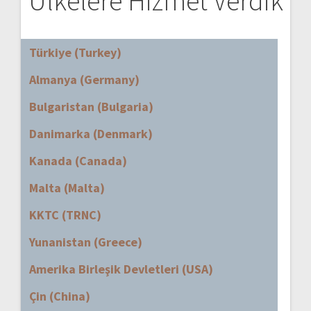
Ülkelere Hizmet Verdik
Türkiye (Turkey)
Almanya (Germany)
Bulgaristan (Bulgaria)
Danimarka (Denmark)
Kanada (Canada)
Malta (Malta)
KKTC (TRNC)
Yunanistan (Greece)
Amerika Birleşik Devletleri (USA)
Çin (China)