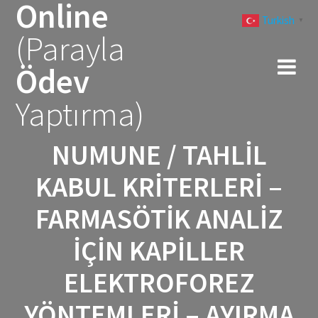
Online
Skip
Turkish
to
▼
(Parayla
content
Ödev
Yaptırma)
NUMUNE / TAHLIL
KABUL KRITERLERI –
FARMASÖTIK ANALIZ
İÇIN KAPILLER
ELEKTROFOREZ
YÖNTEMLERI – AYIRMA