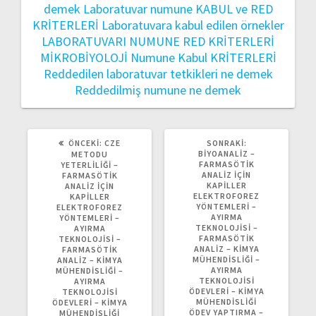
demek
Laboratuvar numune KABUL ve RED
KRİTERLERİ
Laboratuvara kabul edilen örnekler
LABORATUVARI NUMUNE RED KRİTERLERİ
MİKROBİYOLOJİ
Numune Kabul KRİTERLERİ
Reddedilen laboratuvar tetkikleri ne demek
Reddedilmiş numune ne demek
ÖNCEKI
SONRAKI
ÖNCEKI:
CZE
SONRAKI:
YAZI:
YAZI:
BİYOANALİZ –
METODU
FARMASÖTIK
YETERLILIĞI –
ANALIZ İÇIN
FARMASÖTIK
KAPILLER
ANALIZ İÇIN
ELEKTROFOREZ
KAPILLER
YÖNTEMLERI –
ELEKTROFOREZ
AYIRMA
YÖNTEMLERI –
TEKNOLOJISI –
AYIRMA
FARMASÖTİK
TEKNOLOJISI –
ANALİZ – KIMYA
FARMASÖTİK
MÜHENDISLIĞI –
ANALİZ – KIMYA
AYIRMA
MÜHENDISLIĞI –
TEKNOLOJISI
AYIRMA
ÖDEVLERI – KIMYA
TEKNOLOJISI
MÜHENDISLIĞI
ÖDEVLERI – KIMYA
ÖDEV YAPTIRMA –
MÜHENDISLIĞI