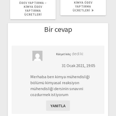
KIMYA ÖDEV
ÖDEV YAPTIRMA –
YAPTIRMA
KIMYA ÖDEV
ÜCRETLERI
YAPTIRMA
ÜCRETLERI
Bir cevap
dedi ki:
Kürşat kılıç
31 Ocak 2021, 19:05
Merhaba ben kimya mühendisliği
bölümü kimyasal reaksiyon
mühendisliği dersinin sınavıni
cozdurmek istiyorum
YANITLA