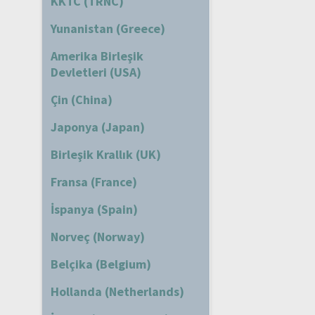
KKTC (TRNC)
Yunanistan (Greece)
Amerika Birleşik
Devletleri (USA)
Çin (China)
Japonya (Japan)
Birleşik Krallık (UK)
Fransa (France)
İspanya (Spain)
Norveç (Norway)
Belçika (Belgium)
Hollanda (Netherlands)