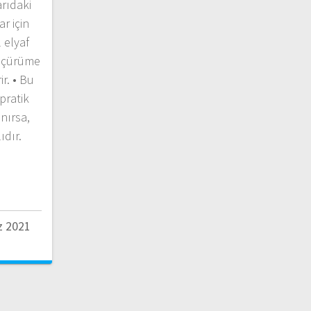
arıdaki
r için
 elyaf
ve çürüme
ir. • Bu
pratik
anırsa,
dır.
 2021