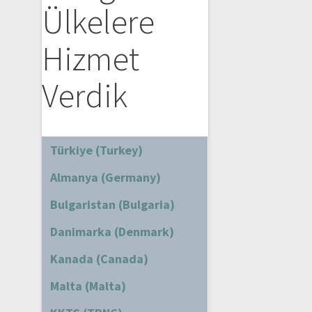
Ülkelere
Hizmet
Verdik
Türkiye (Turkey)
Almanya (Germany)
Bulgaristan (Bulgaria)
Danimarka (Denmark)
Kanada (Canada)
Malta (Malta)