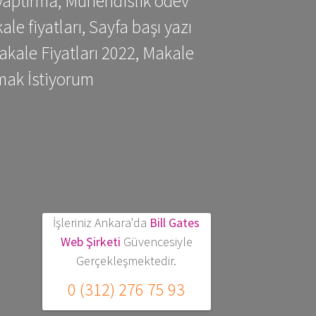
yaptırma, Mühendislik ödev
 fiyatları, Sayfa başı yazı
kale Fiyatları 2022, Makale
mak İstiyorum
İşleriniz Ankara'da
Bill Gates
Web Şirketi
Güvencesiyle
Gerçekleşmektedir.
0 (312) 276 75 93