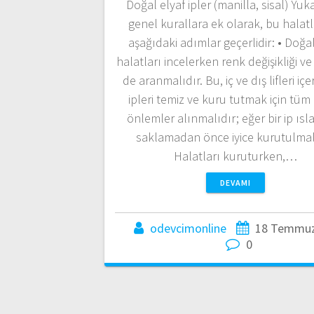
Doğal elyaf ipler (manilla, sisal) Yuk
genel kurallara ek olarak, bu halatla
aşağıdaki adımlar geçerlidir: • Doğal
halatları incelerken renk değişikliği 
de aranmalıdır. Bu, iç ve dış lifleri içer
ipleri temiz ve kuru tutmak için tüm 
önlemler alınmalıdır; eğer bir ip ısl
saklamadan önce iyice kurutulmalı
Halatları kuruturken,…
DEVAMI
odevcimonline
18 Temmuz
0