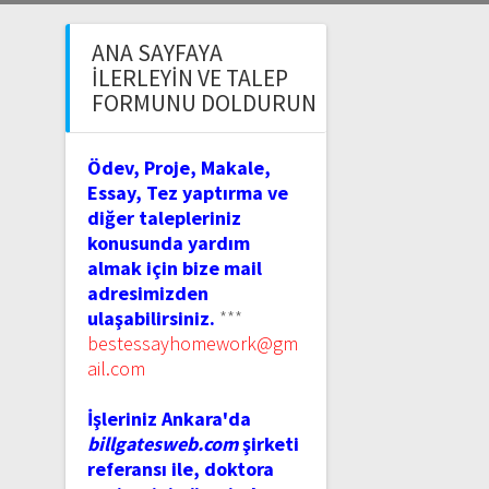
ANA SAYFAYA
İLERLEYIN VE TALEP
FORMUNU DOLDURUN
Ödev, Proje, Makale,
Essay, Tez yaptırma ve
diğer talepleriniz
konusunda yardım
almak için bize mail
adresimizden
ulaşabilirsiniz.
***
bestessayhomework@gm
ail.com
İşleriniz Ankara'da
billgatesweb.com
şirketi
referansı ile, doktora