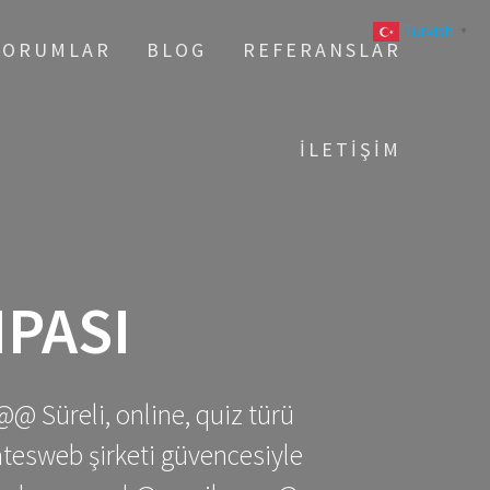
Turkish
▼
YORUMLAR
BLOG
REFERANSLAR
İLETIŞIM
PASI
@@ Süreli, online, quiz türü
gatesweb şirketi güvencesiyle