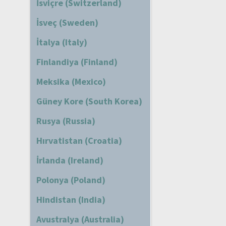
İsviçre (Switzerland)
İsveç (Sweden)
İtalya (Italy)
Finlandiya (Finland)
Meksika (Mexico)
Güney Kore (South Korea)
Rusya (Russia)
Hırvatistan (Croatia)
İrlanda (Ireland)
Polonya (Poland)
Hindistan (India)
Avustralya (Australia)