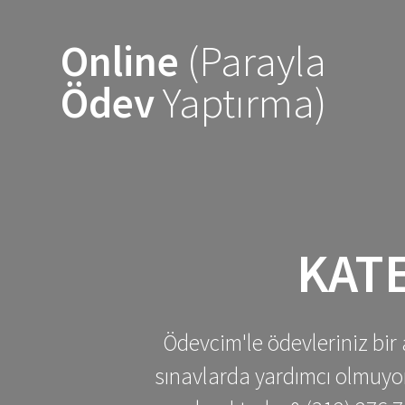
Skip
to
Online
(Parayla
content
Ödev
Yaptırma)
KAT
Ödevcim'le ödevleriniz bir 
sınavlarda yardımcı olmuyoru