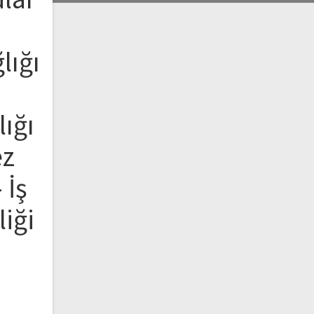
lığı
lığı
ez
 İş
liği