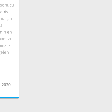
n sonucu
tris
iz için
ail
anın en
mamızı
şmezlik
gelen
s 2020