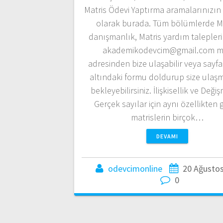
Matris Ödevi Yaptırma aramalarınızı
olarak burada. Tüm bölümlerde Ma
danışmanlık, Matris yardım taleplerin
akademikodevcim@gmail.com m
adresinden bize ulaşabilir veya sayf
altındaki formu doldurup size ulaş
bekleyebilirsiniz. İlişkisellik ve Deği
Gerçek sayılar için aynı özellikten 
matrislerin birçok…
DEVAMI
odevcimonline
20 Ağusto
0