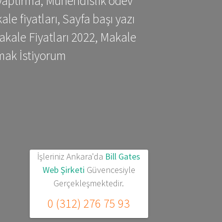
yaptırma, Mühendislik ödev
 fiyatları, Sayfa başı yazı
kale Fiyatları 2022, Makale
mak İstiyorum
İşleriniz Ankara'da
Bill Gates
Web Şirketi
Güvencesiyle
Gerçekleşmektedir.
0 (312) 276 75 93