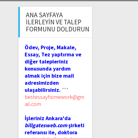
ANA SAYFAYA
İLERLEYIN VE TALEP
FORMUNU DOLDURUN
Ödev, Proje, Makale,
Essay, Tez yaptırma ve
diğer talepleriniz
konusunda yardım
almak için bize mail
adresimizden
ulaşabilirsiniz.
***
bestessayhomework@gm
ail.com
İşleriniz Ankara'da
billgatesweb.com
şirketi
referansı ile, doktora