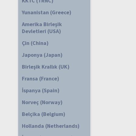
KKTC (TRNC)
Yunanistan (Greece)
Amerika Birleşik
Devletleri (USA)
Çin (China)
Japonya (Japan)
Birleşik Krallık (UK)
Fransa (France)
İspanya (Spain)
Norveç (Norway)
Belçika (Belgium)
Hollanda (Netherlands)