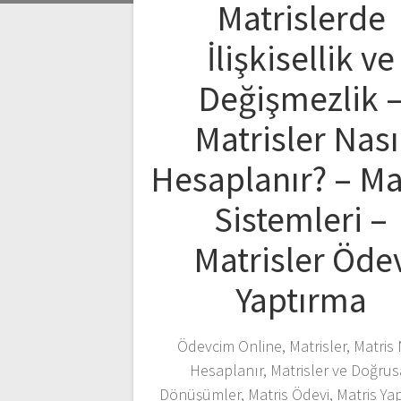
Matrislerde
İlişkisellik ve
Değişmezlik 
Matrisler Nası
Hesaplanır? – Ma
Sistemleri –
Matrisler Öde
Yaptırma
Ödevcim Online, Matrisler, Matris 
Hesaplanır, Matrisler ve Doğrus
Dönüşümler, Matris Ödevi, Matris Ya