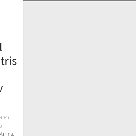
–
l
tris
v
Nasıl
al
ptırma,