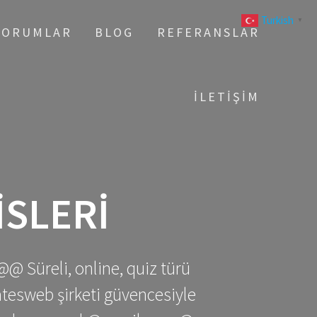
Turkish
▼
YORUMLAR
BLOG
REFERANSLAR
İLETIŞIM
SLERI
@@ Süreli, online, quiz türü
gatesweb şirketi güvencesiyle