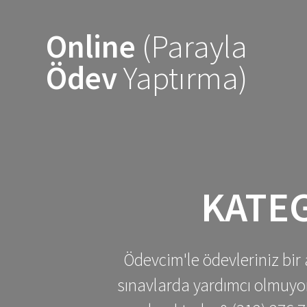
Skip
to
Online
(Parayla
content
Ödev
Yaptırma)
KATE
Ödevcim'le ödevleriniz bir 
sınavlarda yardımcı olmuyoru