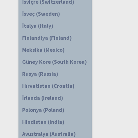
İsviçre (Switzerland)
İsveç (Sweden)
İtalya (Italy)
Finlandiya (Finland)
Meksika (Mexico)
Güney Kore (South Korea)
Rusya (Russia)
Hırvatistan (Croatia)
İrlanda (Ireland)
Polonya (Poland)
Hindistan (India)
Avustralya (Australia)