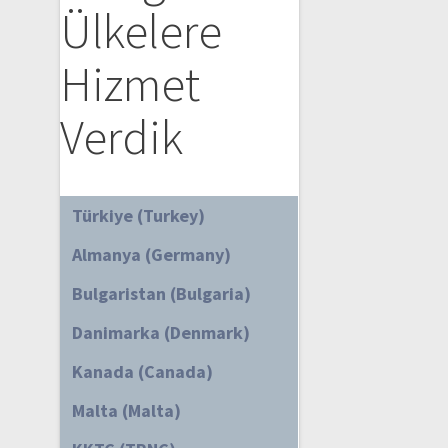
Ülkelere
Hizmet
Verdik
Türkiye (Turkey)
Almanya (Germany)
Bulgaristan (Bulgaria)
Danimarka (Denmark)
Kanada (Canada)
Malta (Malta)