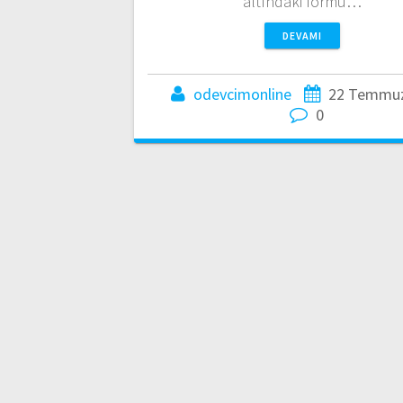
altındaki formu…
DEVAMI
odevcimonline
22 Temmuz
0