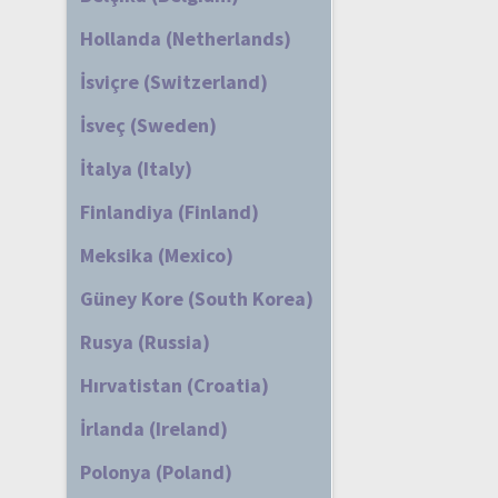
Hollanda (Netherlands)
İsviçre (Switzerland)
İsveç (Sweden)
İtalya (Italy)
Finlandiya (Finland)
Meksika (Mexico)
Güney Kore (South Korea)
Rusya (Russia)
Hırvatistan (Croatia)
İrlanda (Ireland)
Polonya (Poland)