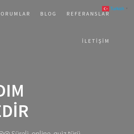
Turkish
▼
YORUMLAR
BLOG
REFERANSLAR
İLETIŞIM
DIM
EDIR
@@ Süreli, online, quiz türü