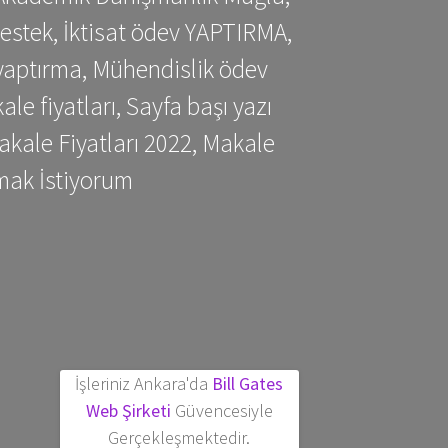
estek, İktisat ödev YAPTIRMA,
yaptırma, Mühendislik ödev
 fiyatları, Sayfa başı yazı
kale Fiyatları 2022, Makale
mak İstiyorum
İşleriniz Ankara'da
Bill Gates
Web Şirketi
Güvencesiyle
Gerçekleşmektedir.