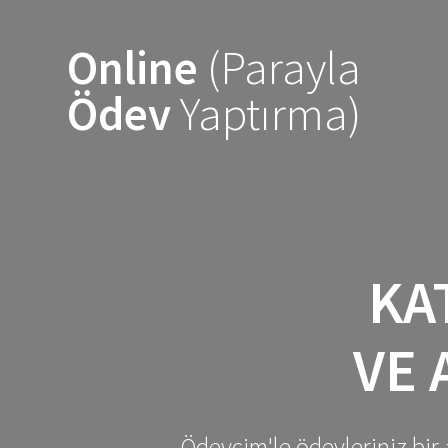
Skip
to
Online
(Parayla
content
Ödev
Yaptırma)
KA
VE 
Ödevcim'le ödevleriniz bir 