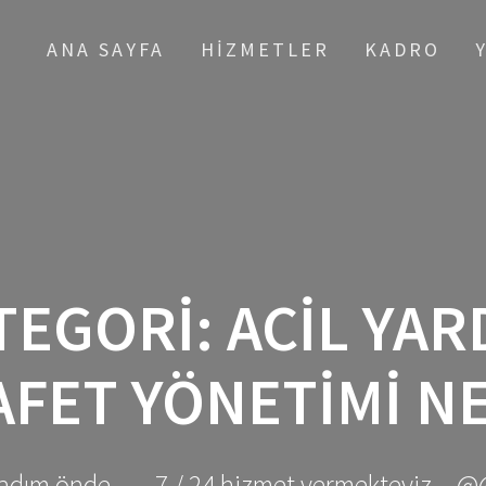
ANA SAYFA
HIZMETLER
KADRO
TEGORI:
ACIL YAR
AFET YÖNETIMI N
adım önde ... - 7 / 24 hizmet vermekteyiz... @