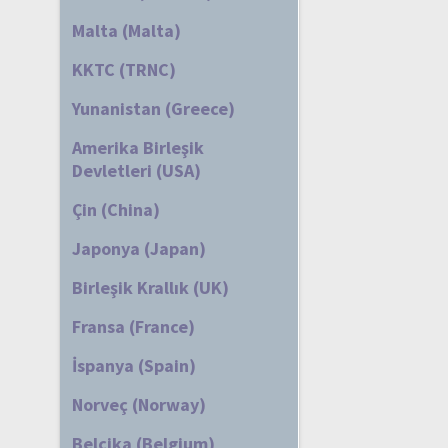
Malta (Malta)
KKTC (TRNC)
Yunanistan (Greece)
Amerika Birleşik
Devletleri (USA)
Çin (China)
Japonya (Japan)
Birleşik Krallık (UK)
Fransa (France)
İspanya (Spain)
Norveç (Norway)
Belçika (Belgium)