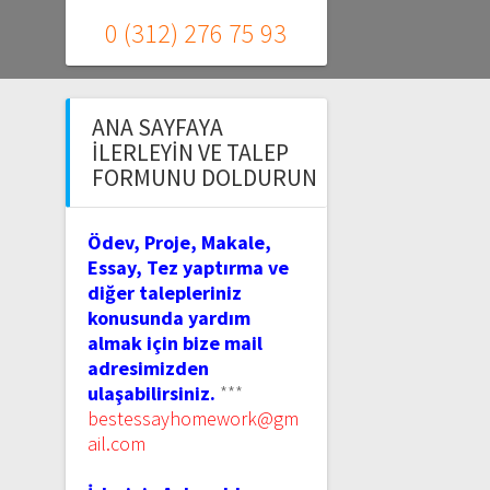
0 (312) 276 75 93
ANA SAYFAYA
İLERLEYIN VE TALEP
FORMUNU DOLDURUN
Ödev, Proje, Makale,
Essay, Tez yaptırma ve
diğer talepleriniz
konusunda yardım
almak için bize mail
adresimizden
ulaşabilirsiniz.
***
bestessayhomework@gm
ail.com