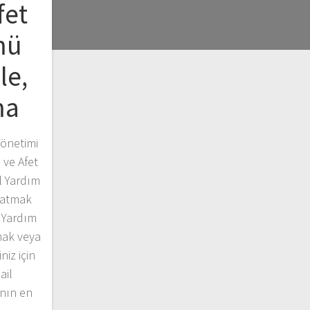
fet
mü
le,
ma
Yönetimi
 ve Afet
l Yardım
latmak
l Yardım
mak veya
iz için
ail
anın en