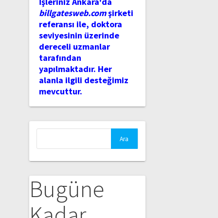
İşleriniz Ankara'da
billgatesweb.com
şirketi
referansı ile, doktora
seviyesinin üzerinde
dereceli uzmanlar
tarafından
yapılmaktadır. Her
alanla ilgili desteğimiz
mevcuttur.
Arama:
Bugüne
Kadar