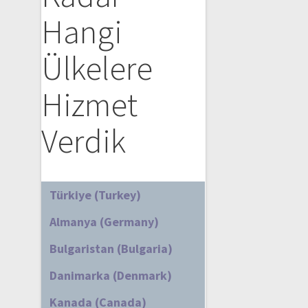
Hangi
Ülkelere
Hizmet
Verdik
Türkiye (Turkey)
Almanya (Germany)
Bulgaristan (Bulgaria)
Danimarka (Denmark)
Kanada (Canada)