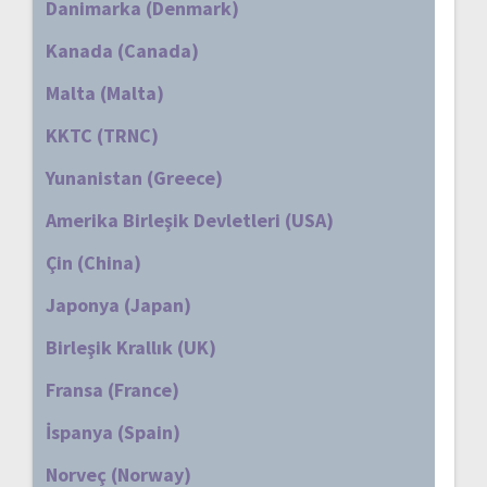
Danimarka (Denmark)
Kanada (Canada)
Malta (Malta)
KKTC (TRNC)
Yunanistan (Greece)
Amerika Birleşik Devletleri (USA)
Çin (China)
Japonya (Japan)
Birleşik Krallık (UK)
Fransa (France)
İspanya (Spain)
Norveç (Norway)