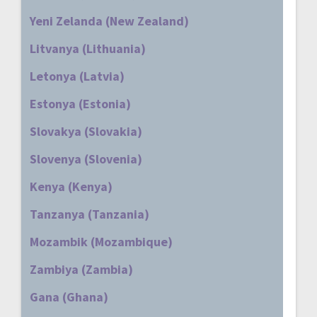
Yeni Zelanda (New Zealand)
Litvanya (Lithuania)
Letonya (Latvia)
Estonya (Estonia)
Slovakya (Slovakia)
Slovenya (Slovenia)
Kenya (Kenya)
Tanzanya (Tanzania)
Mozambik (Mozambique)
Zambiya (Zambia)
Gana (Ghana)