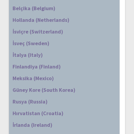
Belçika (Belgium)
Hollanda (Netherlands)
İsviçre (Switzerland)
İsveç (Sweden)
İtalya (Italy)
Finlandiya (Finland)
Meksika (Mexico)
Güney Kore (South Korea)
Rusya (Russia)
Hırvatistan (Croatia)
İrlanda (Ireland)