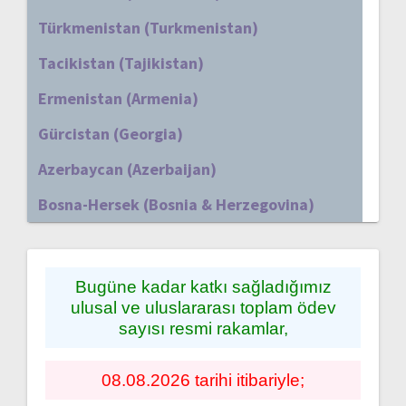
Türkmenistan (Turkmenistan)
Tacikistan (Tajikistan)
Ermenistan (Armenia)
Gürcistan (Georgia)
Azerbaycan (Azerbaijan)
Bosna-Hersek (Bosnia & Herzegovina)
Bugüne kadar katkı sağladığımız
ulusal ve uluslararası toplam ödev
sayısı resmi rakamlar,
08.08.2026 tarihi itibariyle;