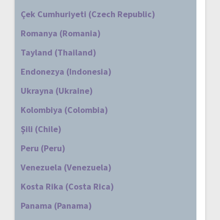
Çek Cumhuriyeti (Czech Republic)
Romanya (Romania)
Tayland (Thailand)
Endonezya (Indonesia)
Ukrayna (Ukraine)
Kolombiya (Colombia)
Şili (Chile)
Peru (Peru)
Venezuela (Venezuela)
Kosta Rika (Costa Rica)
Panama (Panama)