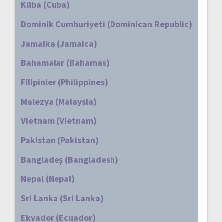
Küba (Cuba)
Dominik Cumhuriyeti (Dominican Republic)
Jamaika (Jamaica)
Bahamalar (Bahamas)
Filipinler (Philippines)
Malezya (Malaysia)
Vietnam (Vietnam)
Pakistan (Pakistan)
Bangladeş (Bangladesh)
Nepal (Nepal)
Sri Lanka (Sri Lanka)
Ekvador (Ecuador)