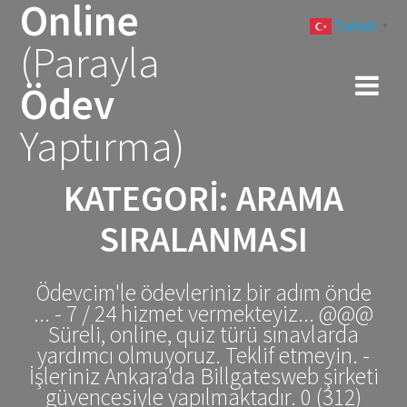
Online
Skip
Turkish
to
▼
(Parayla
content
Ödev
Yaptırma)
KATEGORI:
ARAMA
SIRALANMASI
Ödevcim'le ödevleriniz bir adım önde
... - 7 / 24 hizmet vermekteyiz... @@@
Süreli, online, quiz türü sınavlarda
yardımcı olmuyoruz. Teklif etmeyin. -
İşleriniz Ankara'da Billgatesweb şirketi
güvencesiyle yapılmaktadır. 0 (312)