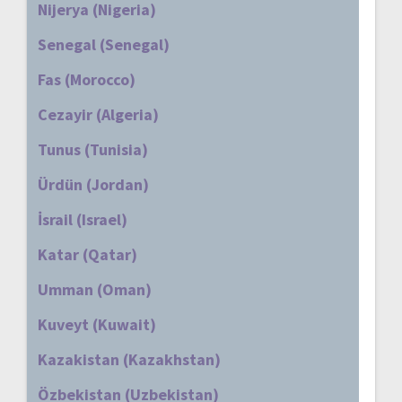
Nijerya (Nigeria)
Senegal (Senegal)
Fas (Morocco)
Cezayir (Algeria)
Tunus (Tunisia)
Ürdün (Jordan)
İsrail (Israel)
Katar (Qatar)
Umman (Oman)
Kuveyt (Kuwait)
Kazakistan (Kazakhstan)
Özbekistan (Uzbekistan)