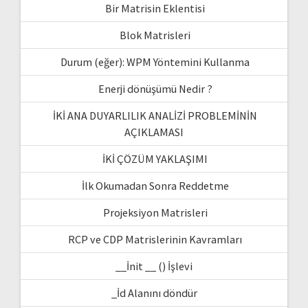
Bir Matrisin Eklentisi
Blok Matrisleri
Durum (eğer): WPM Yöntemini Kullanma
Enerji dönüşümü Nedir ?
İKİ ANA DUYARLILIK ANALİZİ PROBLEMİNİN
AÇIKLAMASI
İKİ ÇÖZÜM YAKLAŞIMI
İlk Okumadan Sonra Reddetme
Projeksiyon Matrisleri
RCP ve CDP Matrislerinin Kavramları
__İnit __ () İşlevi
_İd Alanını döndür