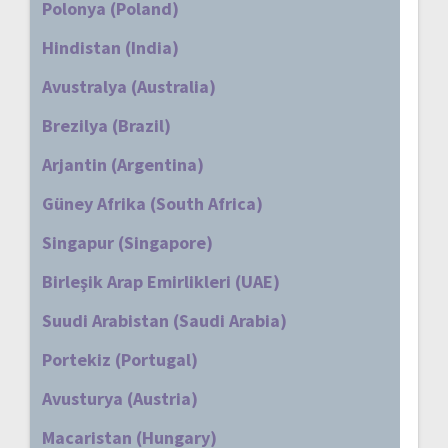
Polonya (Poland)
Hindistan (India)
Avustralya (Australia)
Brezilya (Brazil)
Arjantin (Argentina)
Güney Afrika (South Africa)
Singapur (Singapore)
Birleşik Arap Emirlikleri (UAE)
Suudi Arabistan (Saudi Arabia)
Portekiz (Portugal)
Avusturya (Austria)
Macaristan (Hungary)