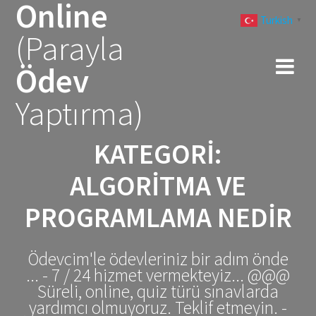
Online
Skip
Turkish
to
▼
(Parayla
content
Ödev
Yaptırma)
KATEGORI:
ALGORITMA VE
PROGRAMLAMA NEDIR
Ödevcim'le ödevleriniz bir adım önde
... - 7 / 24 hizmet vermekteyiz... @@@
Süreli, online, quiz türü sınavlarda
yardımcı olmuyoruz. Teklif etmeyin. -