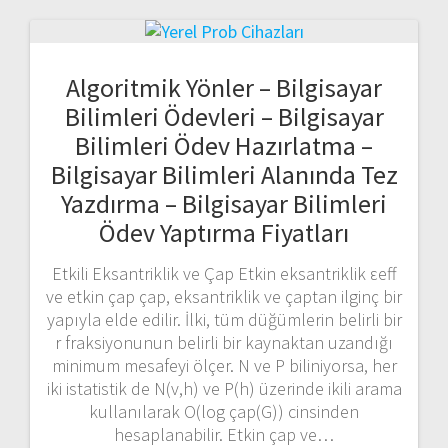
Algoritmik Yönler – Bilgisayar
Bilimleri Ödevleri – Bilgisayar
Bilimleri Ödev Hazırlatma –
Bilgisayar Bilimleri Alanında Tez
Yazdırma – Bilgisayar Bilimleri
Ödev Yaptırma Fiyatları
Etkili Eksantriklik ve Çap Etkin eksantriklik εeff
ve etkin çap çap, eksantriklik ve çaptan ilginç bir
yapıyla elde edilir. İlki, tüm düğümlerin belirli bir
r fraksiyonunun belirli bir kaynaktan uzandığı
minimum mesafeyi ölçer. N ve P biliniyorsa, her
iki istatistik de N(v,h) ve P(h) üzerinde ikili arama
kullanılarak O(log çap(G)) cinsinden
hesaplanabilir. Etkin çap ve…