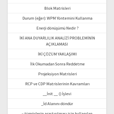
Blok Matrisleri
Durum (eğer): WPM Yöntemini Kullanma
Enerji dönüşümü Nedir ?
İKİ ANA DUYARLILIK ANALİZİ PROBLEMİNİN
AÇIKLAMASI
İKİ ÇÖZÜM YAKLAŞIMI
İlk Okumadan Sonra Reddetme
Projeksiyon Matrisleri
RCP ve CDP Matrislerinin Kavramları
__İnit __ () İşlevi
_İd Alanını döndür
– tümörlerin araştırılması için kullanılan