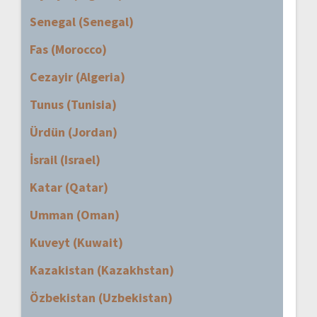
Senegal (Senegal)
Fas (Morocco)
Cezayir (Algeria)
Tunus (Tunisia)
Ürdün (Jordan)
İsrail (Israel)
Katar (Qatar)
Umman (Oman)
Kuveyt (Kuwait)
Kazakistan (Kazakhstan)
Özbekistan (Uzbekistan)