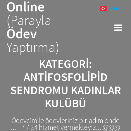
Online
Skip
Turkish
to
▼
(Parayla
content
Ödev
Yaptırma)
KATEGORI:
ANTIFOSFOLIPID
SENDROMU KADINLAR
KULÜBÜ
Ödevcim'le ödevleriniz bir adım önde
... - 7 / 24 hizmet vermekteyiz... @@@