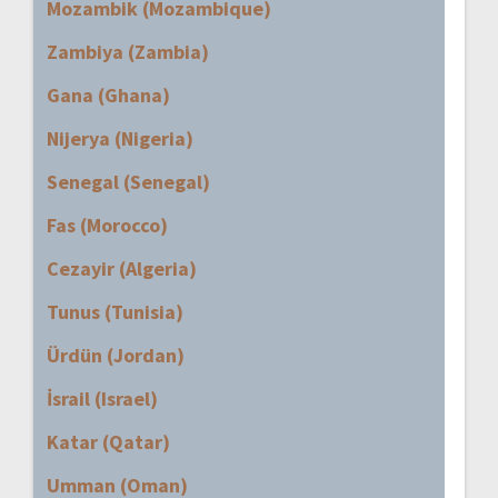
Mozambik (Mozambique)
Zambiya (Zambia)
Gana (Ghana)
Nijerya (Nigeria)
Senegal (Senegal)
Fas (Morocco)
Cezayir (Algeria)
Tunus (Tunisia)
Ürdün (Jordan)
İsrail (Israel)
Katar (Qatar)
Umman (Oman)