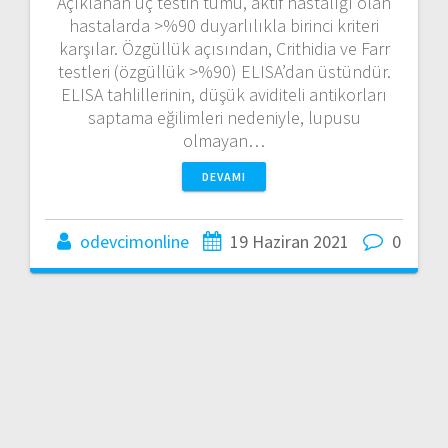
Açıklanan üç testin tümü, aktif hastalığı olan
hastalarda >%90 duyarlılıkla birinci kriteri
karşılar. Özgüllük açısından, Crithidia ve Farr
testleri (özgüllük >%90) ELISA’dan üstündür.
ELISA tahlillerinin, düşük aviditeli antikorları
saptama eğilimleri nedeniyle, lupusu
olmayan…
DEVAMI
odevcimonline
19 Haziran 2021
0