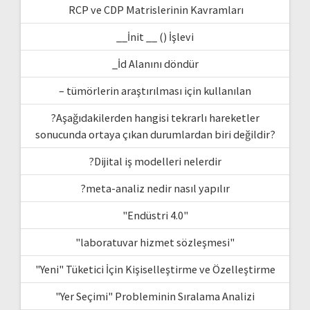
RCP ve CDP Matrislerinin Kavramları
__İnit __ () İşlevi
_İd Alanını döndür
– tümörlerin araştırılması için kullanılan
?Aşağıdakilerden hangisi tekrarlı hareketler
sonucunda ortaya çıkan durumlardan biri değildir?
?Dijital iş modelleri nelerdir
?meta-analiz nedir nasıl yapılır
"Endüstri 4.0"
"laboratuvar hizmet sözleşmesi"
"Yeni" Tüketici İçin Kişiselleştirme ve Özelleştirme
"Yer Seçimi" Probleminin Sıralama Analizi