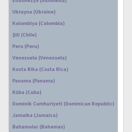
Endonezya (Indonesia)
Ukrayna (Ukraine)
Kolombiya (Colombia)
Şili (Chile)
Peru (Peru)
Venezuela (Venezuela)
Kosta Rika (Costa Rica)
Panama (Panama)
Küba (Cuba)
Dominik Cumhuriyeti (Dominican Republic)
Jamaika (Jamaica)
Bahamalar (Bahamas)