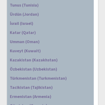
Tunus (Tunisia)
Ürdün (Jordan)
İsrail (Israel)
Katar (Qatar)
Umman (Oman)
Kuveyt (Kuwait)
Kazakistan (Kazakhstan)
Özbekistan (Uzbekistan)
Türkmenistan (Turkmenistan)
Tacikistan (Tajikistan)
Ermenistan (Armenia)