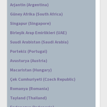
Arjantin (Argentina)
Güney Afrika (South Africa)
Singapur (Singapore)
Birleşik Arap Emirlikleri (UAE)
Suudi Arabistan (Saudi Arabia)
Portekiz (Portugal)
Avusturya (Austria)
Macaristan (Hungary)
Çek Cumhuriyeti (Czech Republic)
Romanya (Romania)
Tayland (Thailand)