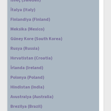
İtalya (Italy)
Finlandiya (Finland)
Meksika (Mexico)
Güney Kore (South Korea)
Rusya (Russia)
Hırvatistan (Croatia)
İrlanda (Ireland)
Polonya (Poland)
Hindistan (India)
Avustralya (Australia)
Brezilya (Brazil)