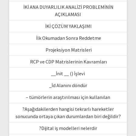
İKİ ANA DUYARLILIK ANALİZİ PROBLEMİNİN
AÇIKLAMASI
İKİ ÇÖZÜM YAKLAŞIMI
İlk Okumadan Sonra Reddetme
Projeksiyon Matrisleri
RCP ve CDP Matrislerinin Kavramları
__İnit __ () İşlevi
_İd Alanını döndür
– tümörlerin araştırılması için kullanılan
?Aşağıdakilerden hangisi tekrarlı hareketler
sonucunda ortaya çıkan durumlardan biri değildir?
?Dijital iş modelleri nelerdir