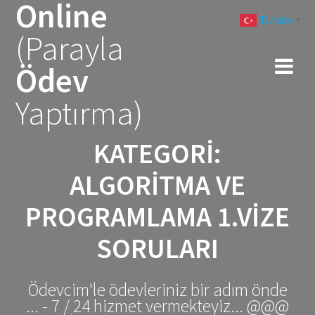
Online
Skip
Turkish
to
▼
(Parayla
content
Ödev
Yaptırma)
KATEGORI:
ALGORITMA VE
PROGRAMLAMA 1.VIZE
SORULARI
Ödevcim'le ödevleriniz bir adım önde
... - 7 / 24 hizmet vermekteyiz... @@@