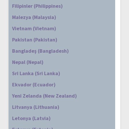
Filipinler (Philippines)
Malezya (Malaysia)
Vietnam (Vietnam)
Pakistan (Pakistan)
Bangladeş (Bangladesh)
Nepal (Nepal)
Sri Lanka (Sri Lanka)
Ekvador (Ecuador)
Yeni Zelanda (New Zealand)
Litvanya (Lithuania)
Letonya (Latvia)