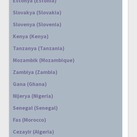
Estonya (Estonia)
Slovakya (Slovakia)
Slovenya (Slovenia)
Kenya (Kenya)
Tanzanya (Tanzania)
Mozambik (Mozambique)
Zambiya (Zambia)
Gana (Ghana)
Nijerya (Nigeria)
Senegal (Senegal)
Fas (Morocco)
Cezayir (Algeria)