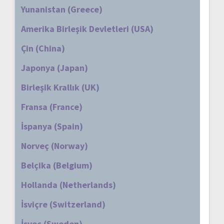
Yunanistan (Greece)
Amerika Birleşik Devletleri (USA)
Çin (China)
Japonya (Japan)
Birleşik Krallık (UK)
Fransa (France)
İspanya (Spain)
Norveç (Norway)
Belçika (Belgium)
Hollanda (Netherlands)
İsviçre (Switzerland)
İsveç (Sweden)