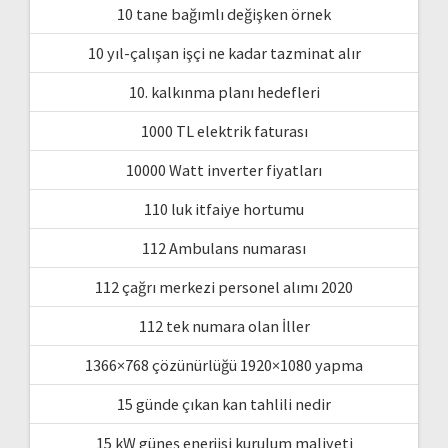
10 tane bağımlı değişken örnek
10 yıl-çalışan işçi ne kadar tazminat alır
10. kalkınma planı hedefleri
1000 TL elektrik faturası
10000 Watt inverter fiyatları
110 luk itfaiye hortumu
112 Ambulans numarası
112 çağrı merkezi personel alımı 2020
112 tek numara olan İller
1366×768 çözünürlüğü 1920×1080 yapma
15 günde çıkan kan tahlili nedir
15 kW güneş enerjisi kurulum maliyeti