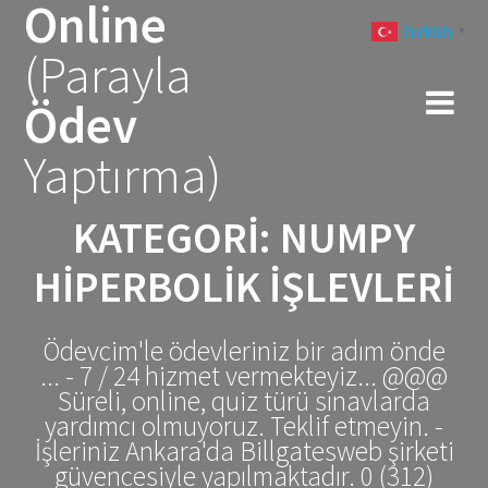
Online
Skip
Turkish
to
▼
(Parayla
content
Ödev
Yaptırma)
KATEGORI:
NUMPY
HIPERBOLIK İŞLEVLERI
Ödevcim'le ödevleriniz bir adım önde
... - 7 / 24 hizmet vermekteyiz... @@@
Süreli, online, quiz türü sınavlarda
yardımcı olmuyoruz. Teklif etmeyin. -
İşleriniz Ankara'da Billgatesweb şirketi
güvencesiyle yapılmaktadır. 0 (312)