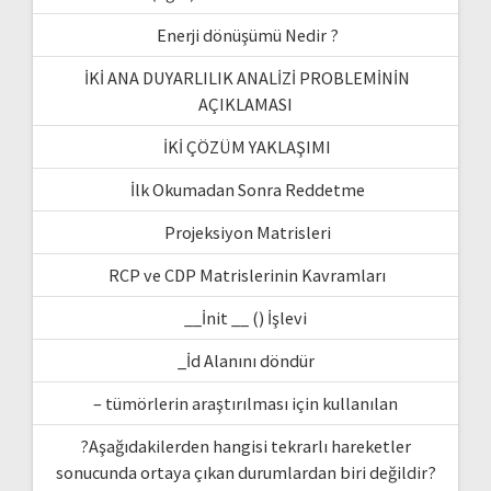
Enerji dönüşümü Nedir ?
İKİ ANA DUYARLILIK ANALİZİ PROBLEMİNİN
AÇIKLAMASI
İKİ ÇÖZÜM YAKLAŞIMI
İlk Okumadan Sonra Reddetme
Projeksiyon Matrisleri
RCP ve CDP Matrislerinin Kavramları
__İnit __ () İşlevi
_İd Alanını döndür
– tümörlerin araştırılması için kullanılan
?Aşağıdakilerden hangisi tekrarlı hareketler
sonucunda ortaya çıkan durumlardan biri değildir?