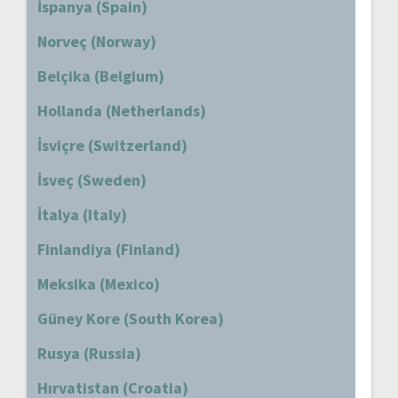
İspanya (Spain)
Norveç (Norway)
Belçika (Belgium)
Hollanda (Netherlands)
İsviçre (Switzerland)
İsveç (Sweden)
İtalya (Italy)
Finlandiya (Finland)
Meksika (Mexico)
Güney Kore (South Korea)
Rusya (Russia)
Hırvatistan (Croatia)