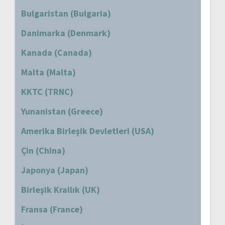
Bulgaristan (Bulgaria)
Danimarka (Denmark)
Kanada (Canada)
Malta (Malta)
KKTC (TRNC)
Yunanistan (Greece)
Amerika Birleşik Devletleri (USA)
Çin (China)
Japonya (Japan)
Birleşik Krallık (UK)
Fransa (France)