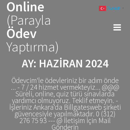
Online
Skip
Turkish
to
▼
(Parayla
content
Ödev
Yaptırma)
AY:
HAZIRAN 2024
Ödevcim'le ödevleriniz bir adım önde
... - 7 / 24 hizmet vermekteyiz... @@@
Süreli, online, quiz türü sınavlarda
yardımcı olmuyoruz. Teklif etmeyin. -
İşleriniz Ankara'da Billgatesweb şirketi
güvencesiyle yapılmaktadır. 0 (312)
276 75 93 --- @ İletişim İçin Mail
Gönderin