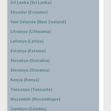
Sri Lanka (Sri Lanka)
Ekvador (Ecuador)
Yeni Zelanda (New Zealand)
Litvanya (Lithuania)
Letonya (Latvia)
Estonya (Estonia)
Slovakya (Slovakia)
Slovenya (Slovenia)
Kenya (Kenya)
Tanzanya (Tanzania)
Mozambik (Mozambique)
Zambiya (Zambia)