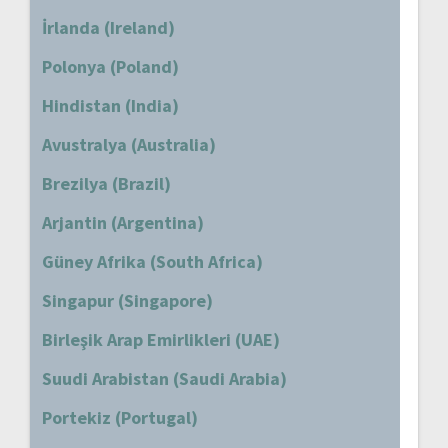
İrlanda (Ireland)
Polonya (Poland)
Hindistan (India)
Avustralya (Australia)
Brezilya (Brazil)
Arjantin (Argentina)
Güney Afrika (South Africa)
Singapur (Singapore)
Birleşik Arap Emirlikleri (UAE)
Suudi Arabistan (Saudi Arabia)
Portekiz (Portugal)