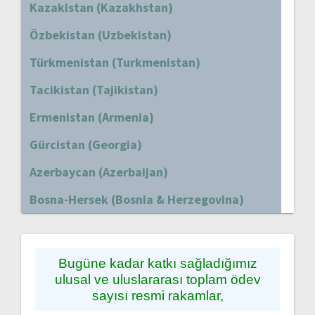
Kazakistan (Kazakhstan)
Özbekistan (Uzbekistan)
Türkmenistan (Turkmenistan)
Tacikistan (Tajikistan)
Ermenistan (Armenia)
Gürcistan (Georgia)
Azerbaycan (Azerbaijan)
Bosna-Hersek (Bosnia & Herzegovina)
Bugüne kadar katkı sağladığımız
ulusal ve uluslararası toplam ödev
sayısı resmi rakamlar,