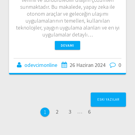
sunmaktadır. Bu makalede, yapay zeka ile
otonom araçlar ve geleceğin ulaşımı
uygulamalarının temelleri, kullanılan
teknolojiler, yaygın uygulama alanları ve en iyi
uygulamalar detaylı…
DEVAMI
odevcimonline
26 Haziran 2024
0
Yazı
ESKI YAZILAR
dolaşımı
Sayfa
Sayfa
Sayfa
2
3
…
6
Sayfa
1