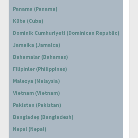
Panama (Panama)
Küba (Cuba)
Dominik Cumhuriyeti (Dominican Republic)
Jamaika (Jamaica)
Bahamalar (Bahamas)
Filipinler (Philippines)
Malezya (Malaysia)
Vietnam (Vietnam)
Pakistan (Pakistan)
Bangladeş (Bangladesh)
Nepal (Nepal)