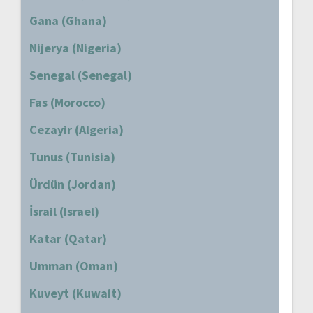
Gana (Ghana)
Nijerya (Nigeria)
Senegal (Senegal)
Fas (Morocco)
Cezayir (Algeria)
Tunus (Tunisia)
Ürdün (Jordan)
İsrail (Israel)
Katar (Qatar)
Umman (Oman)
Kuveyt (Kuwait)