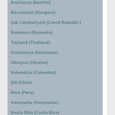
Avusturya (Austria)
Macaristan (Hungary)
Çek Cumhuriyeti (Czech Republic)
Romanya (Romania)
Tayland (Thailand)
Endonezya (Indonesia)
Ukrayna (Ukraine)
Kolombiya (Colombia)
Şili (Chile)
Peru (Peru)
Venezuela (Venezuela)
Kosta Rika (Costa Rica)