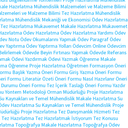
kale Hazırlatma
Mühendislik Malzemeleri ve Malzeme Bilimi
lzemeleri ve Malzeme Bilimi Tez Hazırlatma
Mühendislik
rlatma
Mühendislik Mekaniği ve Ekonomisi Ödev Hazırlatma
 Tez Hazırlatma
Mukavemet Makale Hazırlatma
Mukavemet
azırlatma
Ödev Hazırlatma
Ödev Hazırlatma Yardımı
Ödev
dev Notu
Ödev Okumalarını Yapmak
Ödev Paragraf
Ödev
ev Yaptırma
Ödev Yaptırma Yolları
Ödevcim Online
Ödevcim
Belirlemek
Ödevde Beyin Fırtınası Yapmak
Ödevde Referans
lamak
Ödevi Yazdırmak
Ödevi Yazmak
Öğrenme Makale
tma
Öğrenme Proje Hazırlatma
Öğretmen Formasyon
Öneri
Formu Başlık Yazma
Öneri Formu Giriş Yazma
Öneri Formu
eri Formu Literatür Özeti
Öneri Formu Nasıl Hazırlanır
Öneri
m Durumu
Öneri Formu Tez İçerik Taslağı
Öneri Formu Yazdır
mu Yöntem Metodoloji
Orman Müdürlüğü Proje Hazırlatma
Su Kaynakları ve Temel Mühendislik Makale Hazırlatma
Su
 Ödev Hazırlatma
Su Kaynakları ve Temel Mühendislik Proje
 Müdürlüğü Proje Hazırlatma
Tez Danışmanlık Hizmeti
Tez
t
Tez Hazırlatma
Tez Hazırlatmak İstiyorum
Tez Konusu
rlatma
Topoğrafya Makale Hazırlatma
Topoğrafya Ödev