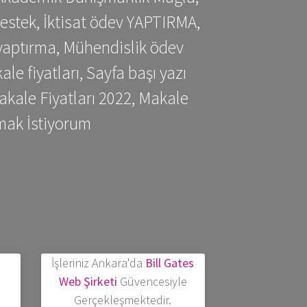
estek, İktisat ödev YAPTIRMA,
yaptırma, Mühendislik ödev
 fiyatları, Sayfa başı yazı
kale Fiyatları 2022, Makale
mak İstiyorum
İşleriniz Ankara'da
Bill Gates
Web Şirketi
Güvencesiyle
Gerçekleşmektedir.