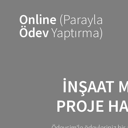
Skip
to
Online
(Parayla
content
Ödev
Yaptırma)
İNŞAAT M
PROJE HA
Ödevcim'le ödevleriniz bir 