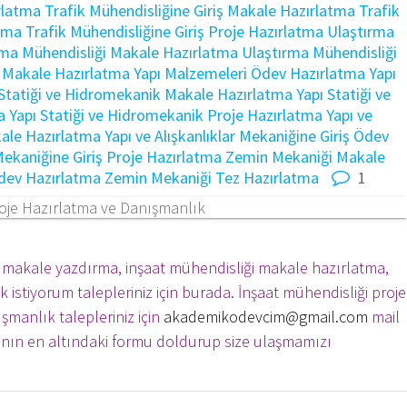
rlatma
Trafik Mühendisliğine Giriş Makale Hazırlatma
Trafik
atma
Trafik Mühendisliğine Giriş Proje Hazırlatma
Ulaştırma
rma Mühendisliği Makale Hazırlatma
Ulaştırma Mühendisliği
i Makale Hazırlatma
Yapı Malzemeleri Ödev Hazırlatma
Yapı
 Statiği ve Hidromekanik Makale Hazırlatma
Yapı Statiği ve
a
Yapı Statiği ve Hidromekanik Proje Hazırlatma
Yapı ve
kale Hazırlatma
Yapı ve Alışkanlıklar Mekaniğine Giriş Ödev
 Mekaniğine Giriş Proje Hazırlatma
Zemin Mekaniği Makale
dev Hazırlatma
Zemin Mekaniği Tez Hazırlatma
1
 makale yazdırma, inşaat mühendisliği makale hazırlatma,
 istiyorum talepleriniz için burada. İnşaat mühendisliği proje
manlık talepleriniz için
akademikodevcim@gmail.com
mail
fanın en altındaki formu doldurup size ulaşmamızı