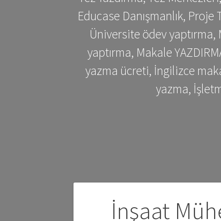
Educase Danışmanlık, Proje T
Üniversite ödev yaptırma,
yaptırma, Makale YAZDIRMA 
yazma ücreti, İngilizce ma
yazma, İşlet
Yazı
İnşaat Mühe