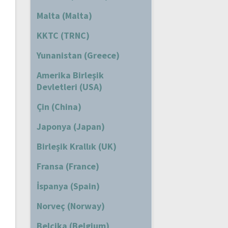
Malta (Malta)
KKTC (TRNC)
Yunanistan (Greece)
Amerika Birleşik
Devletleri (USA)
Çin (China)
Japonya (Japan)
Birleşik Krallık (UK)
Fransa (France)
İspanya (Spain)
Norveç (Norway)
Belçika (Belgium)