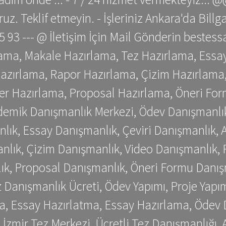
z. Teklif etmeyin. - İşleriniz Ankara'da Bill
 75 93 --- @ İletişim İçin Mail Gönderin be
ama, Makale Hazırlama, Tez Hazırlama, Essay
azırlama, Rapor Hazırlama, Çizim Hazırlama,
er Hazırlama, Proposal Hazırlama, Öneri For
emik Danışmanlık Merkezi, Ödev Danışmanlık
lık, Essay Danışmanlık, Çeviri Danışmanlık,
nlık, Çizim Danışmanlık, Video Danışmanlık, 
k, Proposal Danışmanlık, Öneri Formu Danış
Danışmanlık Ücreti, Ödev Yapımı, Proje Yapımı
a, Essay Hazırlatma, Essay Hazırlama, Ödev 
, İzmir Tez Merkezi, Ücretli Tez Danışmanlığı