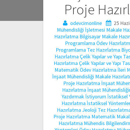
gezinmesi
Proje Hazır
odevcimonline
25 Hazi
Mühendisliği İşletmesi Makale Ha
Hazırlatma
Bilgisayar Makale Hazı
Programlama Ödev Hazırlat
Programlama Tez Hazırlatma
Biy
Hazırlatma
Çelik Yapılar ve Yapı 
Hazırlatma
Çelik Yapılar ve Yapı T
Matematik Ödev Hazırlatma
İleri
İnşaat Mühendisliği Makale Hazırla
Proje Hazırlatma
İnşaat Mühen
Hazırlatma
İnşaat Mühendisliği
Yazdırmak İstiyorum
İstatiksel
Hazırlatma
İstatiksel Yöntemle
Hazırlatma
Jeoloji Tez Hazırlatm
Proje Hazırlatma
Matematik Makal
Hazırlatma
Mühendis Bilgilendir
Yöntemleri Ödev Hazırlatma
Mühen