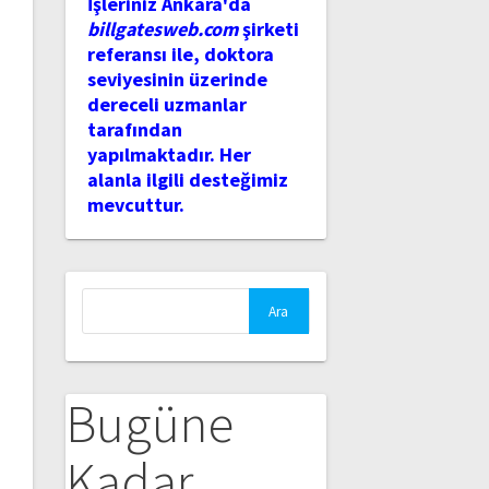
İşleriniz Ankara'da
billgatesweb.com
şirketi
referansı ile, doktora
seviyesinin üzerinde
dereceli uzmanlar
tarafından
yapılmaktadır. Her
alanla ilgili desteğimiz
mevcuttur.
Arama:
Bugüne
Kadar