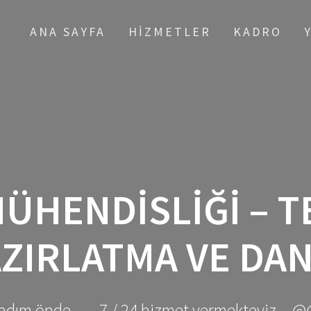
ANA SAYFA
HIZMETLER
KADRO
ÜHENDISLIĞI – T
ZIRLATMA VE DA
adım önde ... - 7 / 24 hizmet vermekteyiz... @