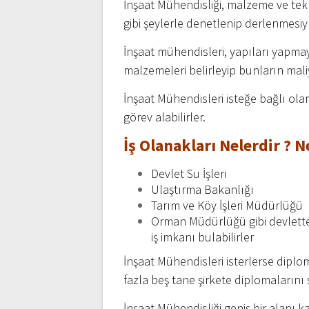
İnşaat Mühendisliği, malzeme ve tekn
gibi şeylerle denetlenip derlenmesi
İnşaat mühendisleri, yapıları yapmay
malzemeleri belirleyip bunların maliy
İnşaat Mühendisleri isteğe bağlı olar
görev alabilirler.
İş Olanakları Nelerdir ? Ne
Devlet Su İşleri
Ulaştırma Bakanlığı
Tarım ve Köy İşleri Müdürlüğü
Orman Müdürlüğü gibi devlette
iş imkanı bulabilirler
İnşaat Mühendisleri isterlerse diplom
fazla beş tane şirkete diplomalarını s
İnşaat Mühendisliği geniş bir alanı k