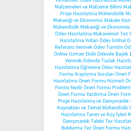
Malzemeleri ve Malzeme Bilimi Ma
Proje Hazırlatma
Mühendislik Ma
Mekaniği ve Ekonomisi Makale Hazı
Mühendislik Mekaniği ve Ekonomisi
Ödev Hazırlatma
Mukavemet Tez H
Hazırlatma Yolları
Ödev İntihal
Ö
Referans Vermek
Ödev Turnitin
Öd
Online Uzman Ekibi
Ödevde Başlık 
Vermek
Ödevde Taslak Hazır
Hazırlatma
Öğrenme Ödev Hazırla
Formu Araştırma Soruları
Öneri 
Hazırlatma
Öneri Formu Hizmeti
Ön
Formu Nedir
Öneri Formu Proble
Öneri Formu Yazdırma
Öneri For
Proje Hazırlatma ve Danışmanlık
Kaynakları ve Temel Mühendislik
Hazırlatma
Tarım ve Köy İşleri
Danışmanlık Talebi
Tez Hazırla
Buldurma
Tez Öneri Formu Hazı