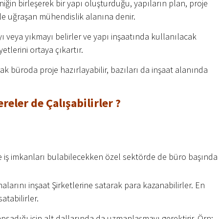
iğin birleşerek bir yapı oluşturduğu, yapıların plan, proje
yle uğraşan mühendislik alanına denir.
ı veya yıkmayı belirler ve yapı inşaatında kullanılacak
etlerini ortaya çıkartır.
ak büroda proje hazırlayabilir, bazıları da inşaat alanında
reler de Çalışabilirler ?
 iş imkanları bulabilecekken özel sektörde de büro başında
alarını inşaat Şirketlerine satarak para kazanabilirler. En
atabilirler.
apsadığı için alt dallarında da uzmanlaşmayı gerektirir. Örn;