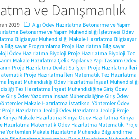
latma ve Danışmanlık
ran 2019
Algı Ödev Hazırlatma
Betonarme ve Yapım
zırlatma
Betonarme ve Yapım Mühendisliği İşletmesi Ödev
rlatma
Bilgisayar Mühendisliği Makale Hazırlatma
Bilgisayar
ma
Bilgisayar Programlama Proje Hazırlatma
Bilgisayar
oloji Ödev Hazırlatma
Biyoloji Proje Hazırlatma
Biyoloji Tez
Tasarım Makale Hazırlatma
Çelik Yapılar ve Yapı Tasarım Ödev
asarım Proje Hazırlatma
Devlet Su İşleri Proje Hazırlatma
İleri
 Matematik Proje Hazırlatma
İleri Matematik Tez Hazırlatma
tma
İnşaat Mühendisliği Ödev Hazırlatma
İnşaat Mühendisliği
disliği Tez Hazırlatma
İnşaat Mühendisliğine Giriş Ödev
ne Giriş Ödev Yazdırma
İnşaat Mühendisliğine Giriş Ödev
 Yöntemler Makale Hazırlatma
İstatiksel Yöntemler Ödev
r Proje Hazırlatma
Jeoloji Ödev Hazırlatma
Jeoloji Proje
a
Kimya Makale Hazırlatma
Kimya Ödev Hazırlatma
Kimya
e Hazırlatma
Matematik Ödev Hazırlatma
Matematik Proje
me Yöntemleri Makale Hazırlatma
Mühendis Bilgilendirme
dis Bilgilendirme Yöntemleri Proje Hazırlatma
Mühendislik