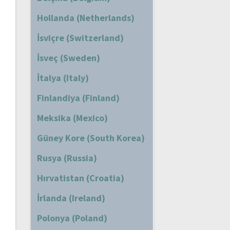
Hollanda (Netherlands)
İsviçre (Switzerland)
İsveç (Sweden)
İtalya (Italy)
Finlandiya (Finland)
Meksika (Mexico)
Güney Kore (South Korea)
Rusya (Russia)
Hırvatistan (Croatia)
İrlanda (Ireland)
Polonya (Poland)