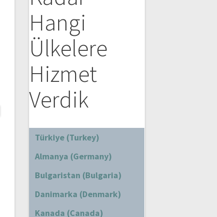
Hangi
Ülkelere
Hizmet
Verdik
Türkiye (Turkey)
Almanya (Germany)
Bulgaristan (Bulgaria)
Danimarka (Denmark)
Kanada (Canada)