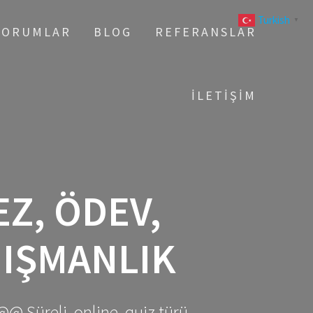
Turkish
▼
YORUMLAR
BLOG
REFERANSLAR
İLETIŞIM
EZ, ÖDEV,
NIŞMANLIK
@@ Süreli, online, quiz türü