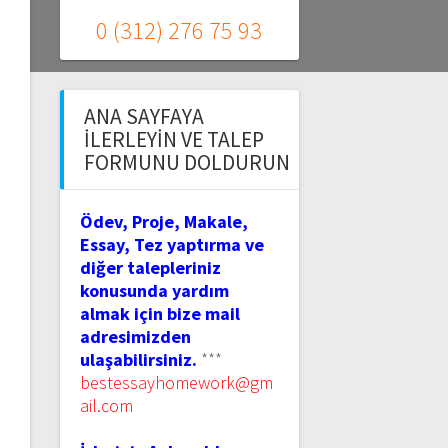
0 (312) 276 75 93
ANA SAYFAYA
İLERLEYIN VE TALEP
FORMUNU DOLDURUN
Ödev, Proje, Makale,
Essay, Tez yaptırma ve
diğer talepleriniz
konusunda yardım
almak için bize mail
adresimizden
ulaşabilirsiniz.
***
bestessayhomework@gm
ail.com