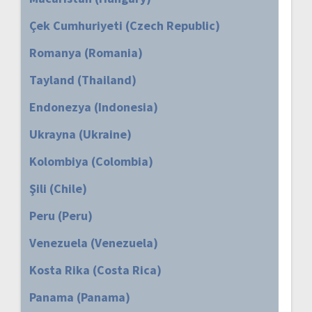
Çek Cumhuriyeti (Czech Republic)
Romanya (Romania)
Tayland (Thailand)
Endonezya (Indonesia)
Ukrayna (Ukraine)
Kolombiya (Colombia)
Şili (Chile)
Peru (Peru)
Venezuela (Venezuela)
Kosta Rika (Costa Rica)
Panama (Panama)