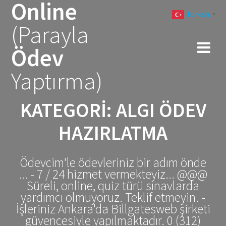
Online
Skip
Turkish
to
▼
(Parayla
content
Ödev
Yaptırma)
KATEGORI:
ALGI ÖDEV
HAZIRLATMA
Ödevcim'le ödevleriniz bir adım önde
... - 7 / 24 hizmet vermekteyiz... @@@
Süreli, online, quiz türü sınavlarda
yardımcı olmuyoruz. Teklif etmeyin. -
İşleriniz Ankara'da Billgatesweb şirketi
güvencesiyle yapılmaktadır. 0 (312)