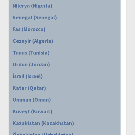
Nijerya (Nigeria)
Senegal (Senegal)
Fas (Morocco)
Cezayir (Algeria)
Tunus (Tunisia)
Ürdün (Jordan)
İsrail (Israel)
Katar (Qatar)
Umman (Oman)
Kuveyt (Kuwait)
Kazakistan (Kazakhstan)
Özbekistan (Uzbekistan)