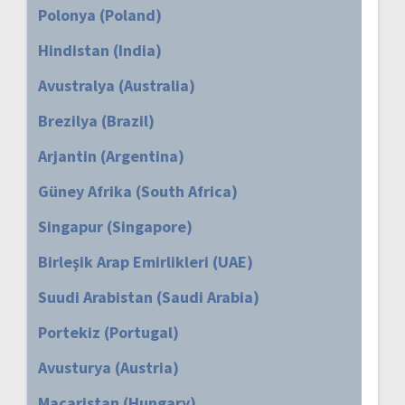
Polonya (Poland)
Hindistan (India)
Avustralya (Australia)
Brezilya (Brazil)
Arjantin (Argentina)
Güney Afrika (South Africa)
Singapur (Singapore)
Birleşik Arap Emirlikleri (UAE)
Suudi Arabistan (Saudi Arabia)
Portekiz (Portugal)
Avusturya (Austria)
Macaristan (Hungary)