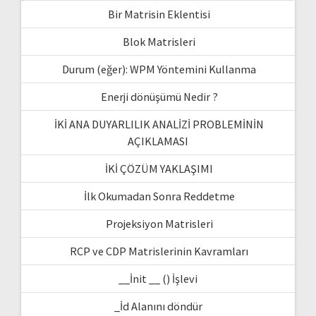
Bir Matrisin Eklentisi
Blok Matrisleri
Durum (eğer): WPM Yöntemini Kullanma
Enerji dönüşümü Nedir ?
İKİ ANA DUYARLILIK ANALİZİ PROBLEMİNİN
AÇIKLAMASI
İKİ ÇÖZÜM YAKLAŞIMI
İlk Okumadan Sonra Reddetme
Projeksiyon Matrisleri
RCP ve CDP Matrislerinin Kavramları
__İnit __ () İşlevi
_İd Alanını döndür