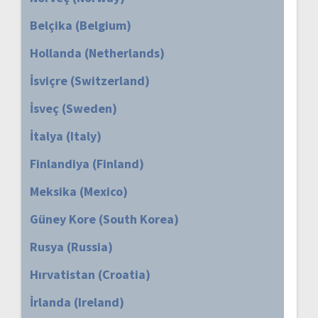
Belçika (Belgium)
Hollanda (Netherlands)
İsviçre (Switzerland)
İsveç (Sweden)
İtalya (Italy)
Finlandiya (Finland)
Meksika (Mexico)
Güney Kore (South Korea)
Rusya (Russia)
Hırvatistan (Croatia)
İrlanda (Ireland)