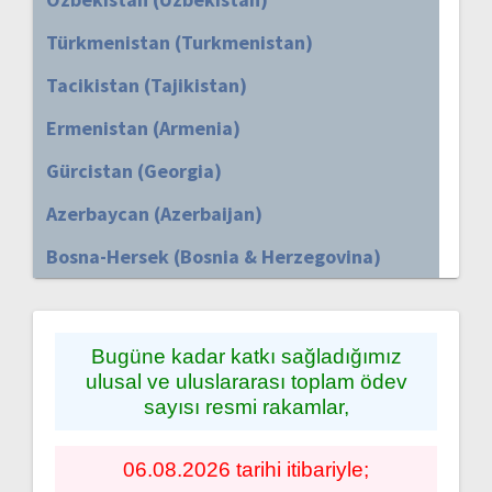
Türkmenistan (Turkmenistan)
Tacikistan (Tajikistan)
Ermenistan (Armenia)
Gürcistan (Georgia)
Azerbaycan (Azerbaijan)
Bosna-Hersek (Bosnia & Herzegovina)
Bugüne kadar katkı sağladığımız
ulusal ve uluslararası toplam ödev
sayısı resmi rakamlar,
06.08.2026 tarihi itibariyle;