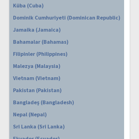
Küba (Cuba)
Dominik Cumhuriyeti (Dominican Republic)
Jamaika (Jamaica)
Bahamalar (Bahamas)
Filipinler (Philippines)
Malezya (Malaysia)
Vietnam (Vietnam)
Pakistan (Pakistan)
Bangladeş (Bangladesh)
Nepal (Nepal)
Sri Lanka (Sri Lanka)
Ekvador (Ecuador)