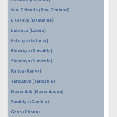
Yeni Zelanda (New Zealand)
Litvanya (Lithuania)
Letonya (Latvia)
Estonya (Estonia)
Slovakya (Slovakia)
Slovenya (Slovenia)
Kenya (Kenya)
Tanzanya (Tanzania)
Mozambik (Mozambique)
Zambiya (Zambia)
Gana (Ghana)