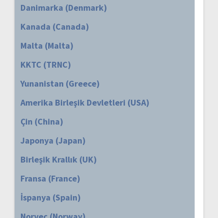
Danimarka (Denmark)
Kanada (Canada)
Malta (Malta)
KKTC (TRNC)
Yunanistan (Greece)
Amerika Birleşik Devletleri (USA)
Çin (China)
Japonya (Japan)
Birleşik Krallık (UK)
Fransa (France)
İspanya (Spain)
Norveç (Norway)