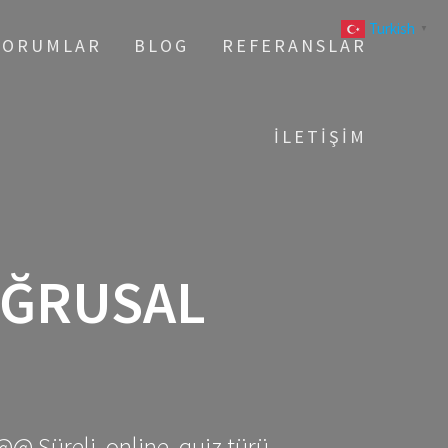
Turkish
▼
YORUMLAR
BLOG
REFERANSLAR
İLETIŞIM
OĞRUSAL
@@ Süreli, online, quiz türü