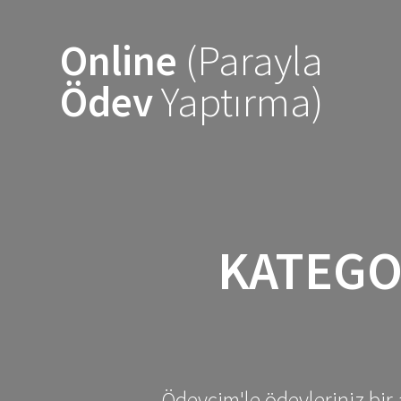
Skip
to
Online
(Parayla
content
Ödev
Yaptırma)
KATEGO
Ödevcim'le ödevleriniz bir 