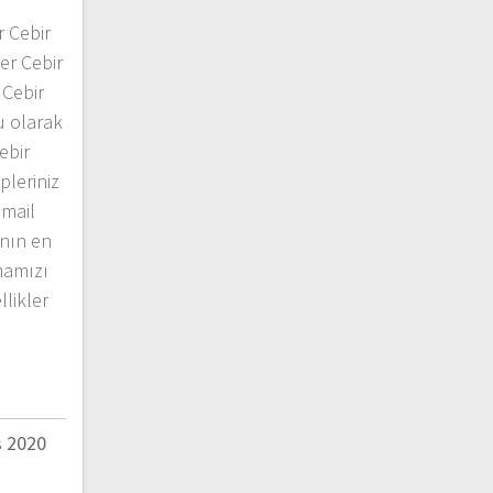
r Cebir
er Cebir
 Cebir
u olarak
ebir
pleriniz
mail
anın en
mamızı
llikler
s 2020