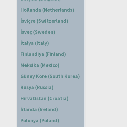
Hollanda (Netherlands)
İsviçre (Switzerland)
İsveç (Sweden)
İtalya (Italy)
Finlandiya (Finland)
Meksika (Mexico)
Güney Kore (South Korea)
Rusya (Russia)
Hırvatistan (Croatia)
İrlanda (Ireland)
Polonya (Poland)