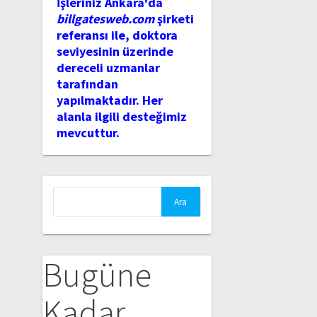
İşleriniz Ankara'da
billgatesweb.com
şirketi
referansı ile, doktora
seviyesinin üzerinde
dereceli uzmanlar
tarafından
yapılmaktadır. Her
alanla ilgili desteğimiz
mevcuttur.
Arama:
Bugüne
Kadar