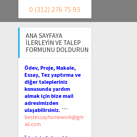
0 (312) 276 75 93
ANA SAYFAYA
İLERLEYIN VE TALEP
FORMUNU DOLDURUN
Ödev, Proje, Makale,
Essay, Tez yaptırma ve
diğer talepleriniz
konusunda yardım
almak için bize mail
adresimizden
ulaşabilirsiniz.
***
bestessayhomework@gm
ail.com