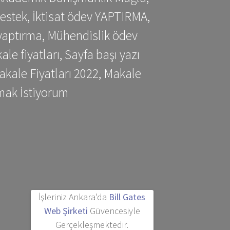
estek, İktisat ödev YAPTIRMA,
yaptırma, Mühendislik ödev
 fiyatları, Sayfa başı yazı
kale Fiyatları 2022, Makale
mak İstiyorum
İşleriniz Ankara'da
Bill Gates
Web Şirketi
Güvencesiyle
Gerçekleşmektedir.