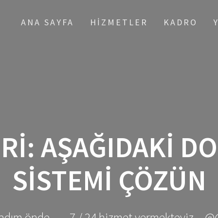
ANA SAYFA
HIZMETLER
KADRO
RI:
AŞAĞIDAKI D
SISTEMI ÇÖZÜN
adım önde ... - 7 / 24 hizmet vermekteyiz... @