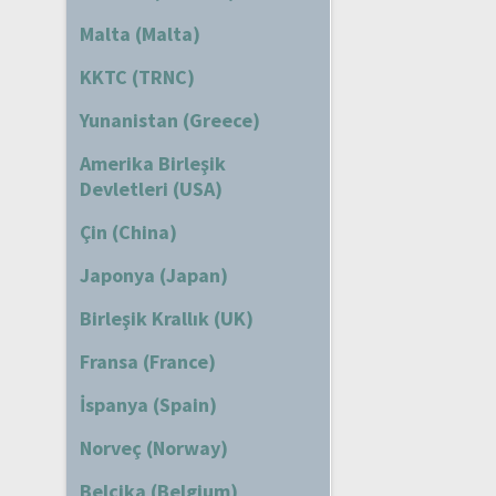
Malta (Malta)
KKTC (TRNC)
Yunanistan (Greece)
Amerika Birleşik
Devletleri (USA)
Çin (China)
Japonya (Japan)
Birleşik Krallık (UK)
Fransa (France)
İspanya (Spain)
Norveç (Norway)
Belçika (Belgium)