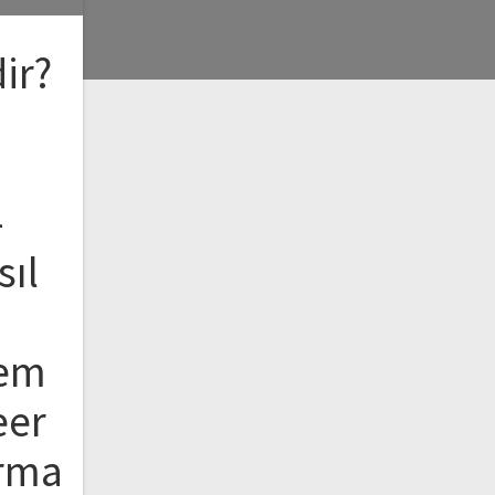
ir?
–
sıl
–
lem
eer
ırma