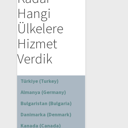
Hangi
Ülkelere
Hizmet
Verdik
Türkiye (Turkey)
Almanya (Germany)
Bulgaristan (Bulgaria)
Danimarka (Denmark)
Kanada (Canada)