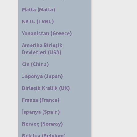
Malta (Malta)
KKTC (TRNC)
Yunanistan (Greece)
Amerika Birleşik
Devletleri (USA)
Çin (China)
Japonya (Japan)
Birleşik Krallık (UK)
Fransa (France)
İspanya (Spain)
Norveç (Norway)
Belçika (Belgium)