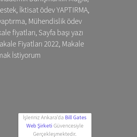
estek, İktisat ödev YAPTIRMA,
yaptırma, Mühendislik ödev
 fiyatları, Sayfa başı yazı
kale Fiyatları 2022, Makale
mak İstiyorum
İşleriniz Ankara'da
Bill Gates
Web Şirketi
Güvencesiyle
Gerçekleşmektedir.