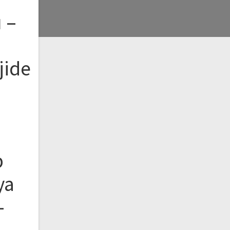
 –
jide
b
ya
–