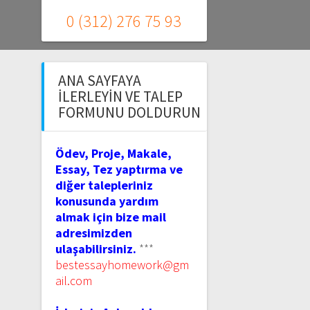
0 (312) 276 75 93
ANA SAYFAYA
İLERLEYIN VE TALEP
FORMUNU DOLDURUN
Ödev, Proje, Makale,
Essay, Tez yaptırma ve
diğer talepleriniz
konusunda yardım
almak için bize mail
adresimizden
ulaşabilirsiniz.
***
bestessayhomework@gm
ail.com