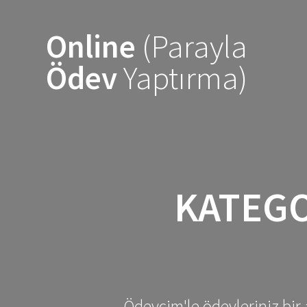
Skip
to
Online
(Parayla
content
Ödev
Yaptırma)
KATEGO
Ödevcim'le ödevleriniz bir 