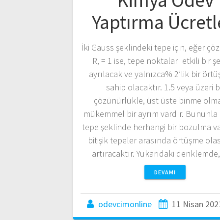
Kimya Ödev
Yaptırma Ücretl
İki Gauss şeklindeki tepe için, eğer ç
R, = 1 ise, tepe noktaları etkili bir ş
ayrılacak ve yalnızca% 2’lik bir ört
sahip olacaktır. 1.5 veya üzeri b
çözünürlükle, üst üste binme ol
mükemmel bir ayrım vardır. Bununla b
tepe şeklinde herhangi bir bozulma va
bitişik tepeler arasında örtüşme olas
artıracaktır. Yukarıdaki denklemde
DEVAMI
odevcimonline
11 Nisan 202