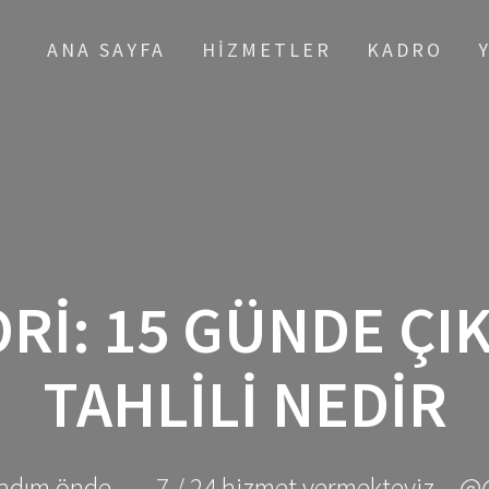
ANA SAYFA
HIZMETLER
KADRO
RI:
15 GÜNDE ÇI
TAHLILI NEDIR
adım önde ... - 7 / 24 hizmet vermekteyiz... @