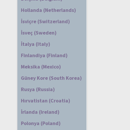
Hollanda (Netherlands)
İsviçre (Switzerland)
İsveç (Sweden)
İtalya (Italy)
Finlandiya (Finland)
Meksika (Mexico)
Güney Kore (South Korea)
Rusya (Russia)
Hırvatistan (Croatia)
İrlanda (Ireland)
Polonya (Poland)