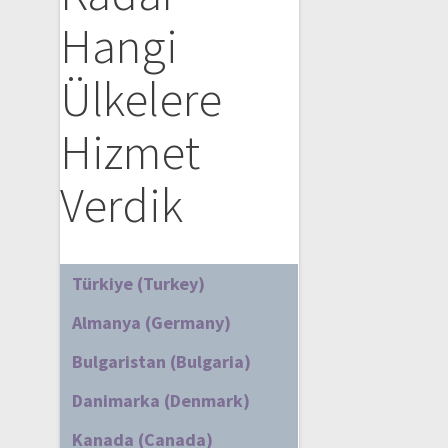
Hangi
Ülkelere
Hizmet
Verdik
Türkiye (Turkey)
Almanya (Germany)
Bulgaristan (Bulgaria)
Danimarka (Denmark)
Kanada (Canada)