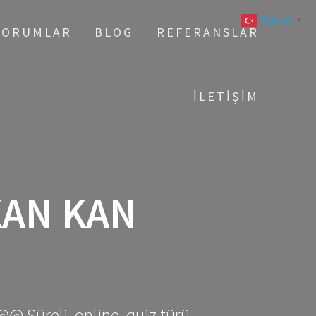
Turkish
▼
YORUMLAR
BLOG
REFERANSLAR
İLETIŞIM
KAN KAN
@@ Süreli, online, quiz türü