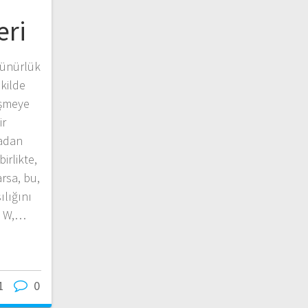
eri
özünürlük
ekilde
üşmeye
ir
madan
irlikte,
rsa, bu,
ılığını
, W,…
1
0