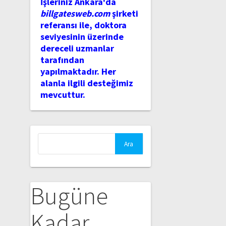
İşleriniz Ankara'da
billgatesweb.com
şirketi
referansı ile, doktora
seviyesinin üzerinde
dereceli uzmanlar
tarafından
yapılmaktadır. Her
alanla ilgili desteğimiz
mevcuttur.
Arama:
Bugüne
Kadar