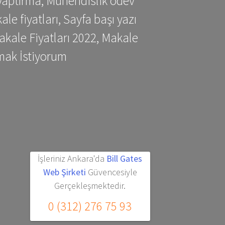
yaptırma, Mühendislik ödev
 fiyatları, Sayfa başı yazı
kale Fiyatları 2022, Makale
mak İstiyorum
İşleriniz Ankara'da
Bill Gates
Web Şirketi
Güvencesiyle
Gerçekleşmektedir.
0 (312) 276 75 93