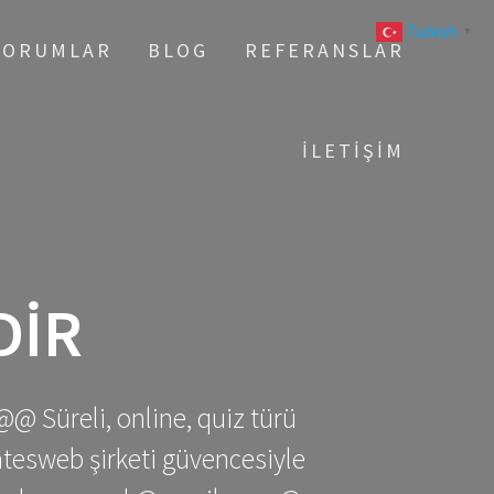
Turkish
▼
YORUMLAR
BLOG
REFERANSLAR
İLETIŞIM
DIR
@@ Süreli, online, quiz türü
gatesweb şirketi güvencesiyle