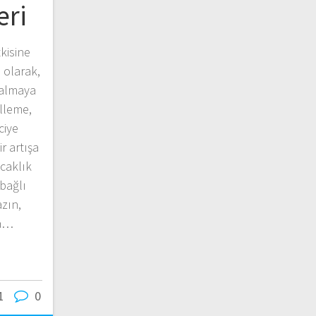
eri
tkisine
l olarak,
zalmaya
lleme,
ciye
r artışa
ıcaklık
bağlı
zın,
da…
1
0