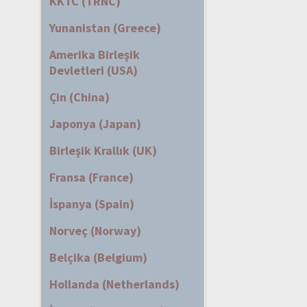
KKTC (TRNC)
Yunanistan (Greece)
Amerika Birleşik
Devletleri (USA)
Çin (China)
Japonya (Japan)
Birleşik Krallık (UK)
Fransa (France)
İspanya (Spain)
Norveç (Norway)
Belçika (Belgium)
Hollanda (Netherlands)