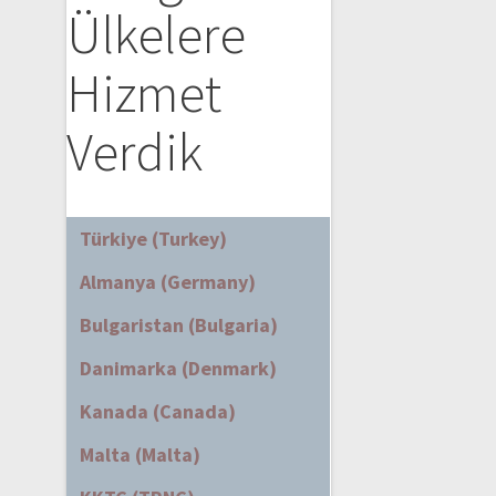
Ülkelere
Hizmet
Verdik
Türkiye (Turkey)
Almanya (Germany)
Bulgaristan (Bulgaria)
Danimarka (Denmark)
Kanada (Canada)
Malta (Malta)