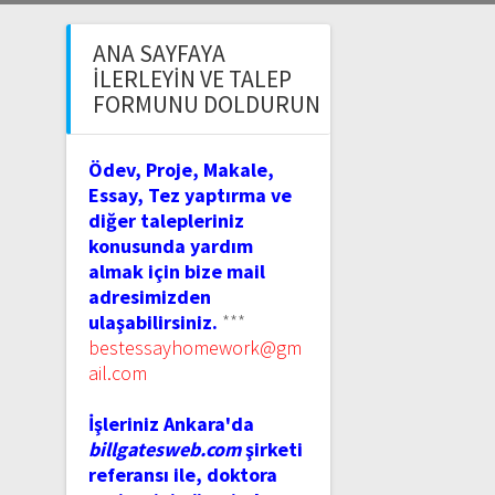
ANA SAYFAYA
İLERLEYIN VE TALEP
FORMUNU DOLDURUN
Ödev, Proje, Makale,
Essay, Tez yaptırma ve
diğer talepleriniz
konusunda yardım
almak için bize mail
adresimizden
ulaşabilirsiniz.
***
bestessayhomework@gm
ail.com
İşleriniz Ankara'da
billgatesweb.com
şirketi
referansı ile, doktora