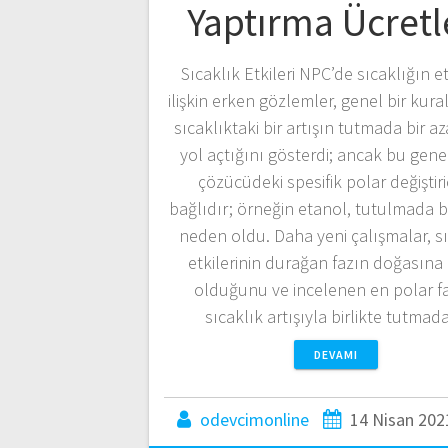
Yaptırma Ücretl
Sıcaklık Etkileri NPC’de sıcaklığın e
ilişkin erken gözlemler, genel bir kura
sıcaklıktaki bir artışın tutmada bir a
yol açtığını gösterdi; ancak bu gene
çözücüdeki spesifik polar değiştiri
bağlıdır; örneğin etanol, tutulmada bi
neden oldu. Daha yeni çalışmalar, s
etkilerinin durağan fazın doğasına 
olduğunu ve incelenen en polar fa
sıcaklık artışıyla birlikte tutma
DEVAMI
odevcimonline
14 Nisan 202