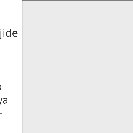
–
jide
b
ya
–