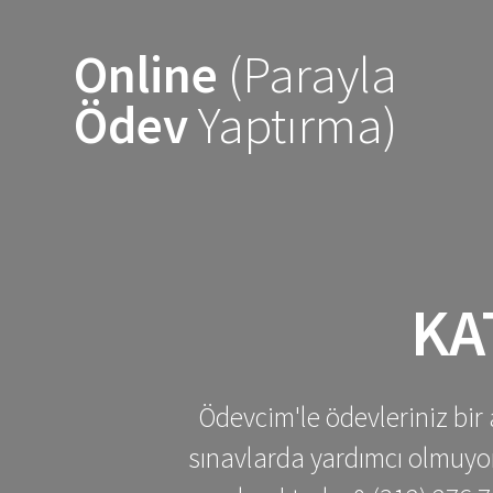
Skip
to
Online
(Parayla
content
Ödev
Yaptırma)
KA
Ödevcim'le ödevleriniz bir 
sınavlarda yardımcı olmuyoru