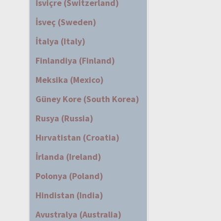
İsviçre (Switzerland)
İsveç (Sweden)
İtalya (Italy)
Finlandiya (Finland)
Meksika (Mexico)
Güney Kore (South Korea)
Rusya (Russia)
Hırvatistan (Croatia)
İrlanda (Ireland)
Polonya (Poland)
Hindistan (India)
Avustralya (Australia)