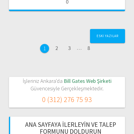
0
Yazı
ESKI YAZILAR
dolaşımı
Sayfa
Sayfa
Sayfa
2
3
…
8
Sayfa
1
İşleriniz Ankara'da
Bill Gates Web Şirketi
Güvencesiyle Gerçekleşmektedir.
0 (312) 276 75 93
ANA SAYFAYA İLERLEYIN VE TALEP
FORMUNU DOLDURUN