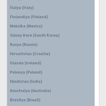
İtalya (Italy)
Finlandiya (Finland)
Meksika (Mexico)
Güney Kore (South Korea)
Rusya (Russia)
Hırvatistan (Croatia)
İrlanda (Ireland)
Polonya (Poland)
Hindistan (India)
Avustralya (Australia)
Brezilya (Brazil)