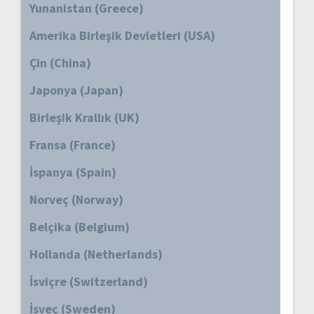
Yunanistan (Greece)
Amerika Birleşik Devletleri (USA)
Çin (China)
Japonya (Japan)
Birleşik Krallık (UK)
Fransa (France)
İspanya (Spain)
Norveç (Norway)
Belçika (Belgium)
Hollanda (Netherlands)
İsviçre (Switzerland)
İsveç (Sweden)