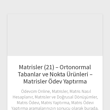
Matrisler (21) – Ortonormal
Tabanlar ve Nokta Ürünleri –
Matrisler Ödev Yaptırma
Ödevcim Online, Matrisler, Matris Nasıl
Hesaplanır, Matrisler ve Doğrusal Dönüşümler,
Matris Ödevi, Matris Yaptırma, Matris Ödevi
Yaptırma aramalarınızın sonucu olarak burada.
Tüm bölümlerde Matris danışmanlık, Matris
yardım talepleriniz için
akademikodevcim@gmail.com mail adresinden
bize ulaşabilir veya sayfanın en altındaki formu
doldurup size ulaşmamızı bekleyebilirsiniz.