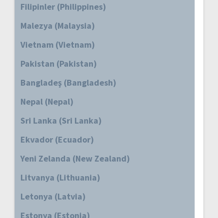
Filipinler (Philippines)
Malezya (Malaysia)
Vietnam (Vietnam)
Pakistan (Pakistan)
Bangladeş (Bangladesh)
Nepal (Nepal)
Sri Lanka (Sri Lanka)
Ekvador (Ecuador)
Yeni Zelanda (New Zealand)
Litvanya (Lithuania)
Letonya (Latvia)
Estonya (Estonia)