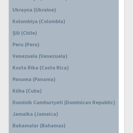
Ukrayna (Ukraine)
Kolombiya (Colombia)
Şili (Chile)
Peru (Peru)
Venezuela (Venezuela)
Kosta Rika (Costa Rica)
Panama (Panama)
Küba (Cuba)
Dominik Cumhuriyeti (Dominican Republic)
Jamaika (Jamaica)
Bahamalar (Bahamas)