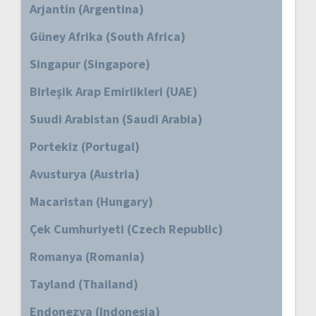
Arjantin (Argentina)
Güney Afrika (South Africa)
Singapur (Singapore)
Birleşik Arap Emirlikleri (UAE)
Suudi Arabistan (Saudi Arabia)
Portekiz (Portugal)
Avusturya (Austria)
Macaristan (Hungary)
Çek Cumhuriyeti (Czech Republic)
Romanya (Romania)
Tayland (Thailand)
Endonezya (Indonesia)