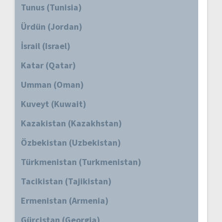
Tunus (Tunisia)
Ürdün (Jordan)
İsrail (Israel)
Katar (Qatar)
Umman (Oman)
Kuveyt (Kuwait)
Kazakistan (Kazakhstan)
Özbekistan (Uzbekistan)
Türkmenistan (Turkmenistan)
Tacikistan (Tajikistan)
Ermenistan (Armenia)
Gürcistan (Georgia)