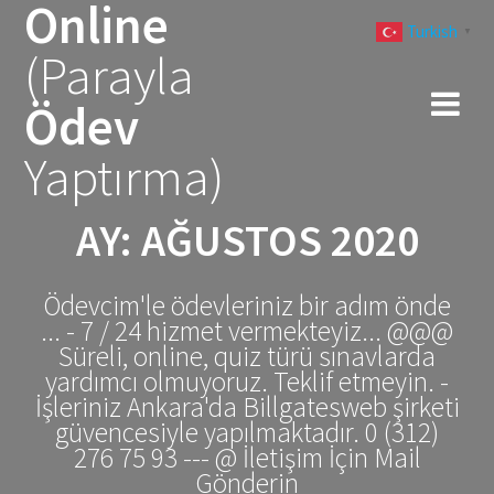
Online
Skip
Turkish
to
▼
(Parayla
content
Ödev
Yaptırma)
AY:
AĞUSTOS 2020
Ödevcim'le ödevleriniz bir adım önde
... - 7 / 24 hizmet vermekteyiz... @@@
Süreli, online, quiz türü sınavlarda
yardımcı olmuyoruz. Teklif etmeyin. -
İşleriniz Ankara'da Billgatesweb şirketi
güvencesiyle yapılmaktadır. 0 (312)
276 75 93 --- @ İletişim İçin Mail
Gönderin