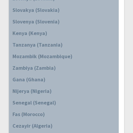
Slovakya (Slovakia)
Slovenya (Slovenia)
Kenya (Kenya)
Tanzanya (Tanzania)
Mozambik (Mozambique)
Zambiya (Zambia)
Gana (Ghana)
Nijerya (Nigeria)
Senegal (Senegal)
Fas (Morocco)
Cezayir (Algeria)