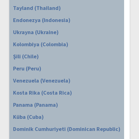
Tayland (Thailand)
Endonezya (Indonesia)
Ukrayna (Ukraine)
Kolombiya (Colombia)
Şili (Chile)
Peru (Peru)
Venezuela (Venezuela)
Kosta Rika (Costa Rica)
Panama (Panama)
Küba (Cuba)
Dominik Cumhuriyeti (Dominican Republic)