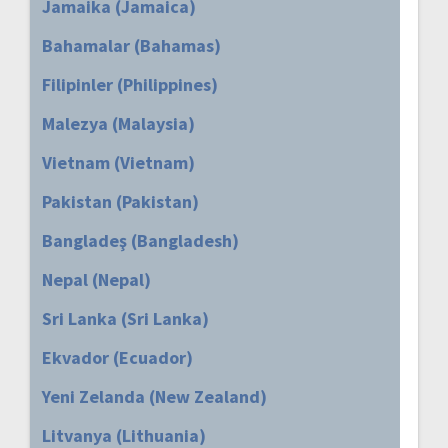
Jamaika (Jamaica)
Bahamalar (Bahamas)
Filipinler (Philippines)
Malezya (Malaysia)
Vietnam (Vietnam)
Pakistan (Pakistan)
Bangladeş (Bangladesh)
Nepal (Nepal)
Sri Lanka (Sri Lanka)
Ekvador (Ecuador)
Yeni Zelanda (New Zealand)
Litvanya (Lithuania)