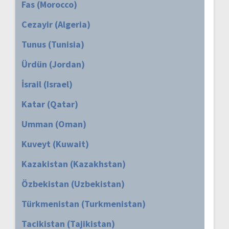
Fas (Morocco)
Cezayir (Algeria)
Tunus (Tunisia)
Ürdün (Jordan)
İsrail (Israel)
Katar (Qatar)
Umman (Oman)
Kuveyt (Kuwait)
Kazakistan (Kazakhstan)
Özbekistan (Uzbekistan)
Türkmenistan (Turkmenistan)
Tacikistan (Tajikistan)