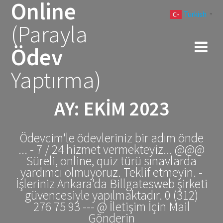
Online
Skip
Turkish
to
▼
(Parayla
content
Ödev
Yaptırma)
AY:
EKIM 2023
Ödevcim'le ödevleriniz bir adım önde
... - 7 / 24 hizmet vermekteyiz... @@@
Süreli, online, quiz türü sınavlarda
yardımcı olmuyoruz. Teklif etmeyin. -
İşleriniz Ankara'da Billgatesweb şirketi
güvencesiyle yapılmaktadır. 0 (312)
276 75 93 --- @ İletişim İçin Mail
Gönderin