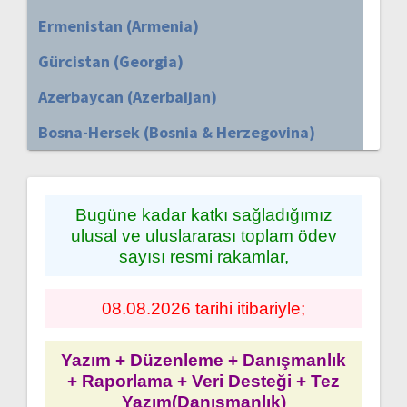
Ermenistan (Armenia)
Gürcistan (Georgia)
Azerbaycan (Azerbaijan)
Bosna-Hersek (Bosnia & Herzegovina)
Bugüne kadar katkı sağladığımız
ulusal ve uluslararası toplam ödev
sayısı resmi rakamlar,
08.08.2026 tarihi itibariyle;
Yazım + Düzenleme + Danışmanlık
+ Raporlama + Veri Desteği + Tez
Yazım(Danışmanlık)