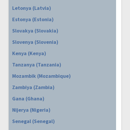
Letonya (Latvia)
Estonya (Estonia)
Slovakya (Slovakia)
Slovenya (Slovenia)
Kenya (Kenya)
Tanzanya (Tanzania)
Mozambik (Mozambique)
Zambiya (Zambia)
Gana (Ghana)
Nijerya (Nigeria)
Senegal (Senegal)