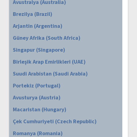
Avustralya (Australia)
Brezilya (Brazil)
Arjantin (Argentina)
Güney Afrika (South Africa)
Singapur (Singapore)
Birleşik Arap Emirlikleri (UAE)
Suudi Arabistan (Saudi Arabia)
Portekiz (Portugal)
Avusturya (Austria)
Macaristan (Hungary)
Çek Cumhuriyeti (Czech Republic)
Romanya (Romania)