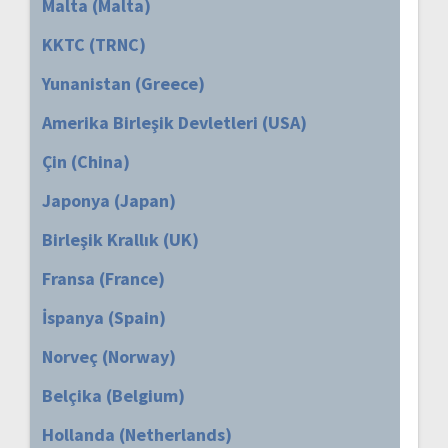
Malta (Malta)
KKTC (TRNC)
Yunanistan (Greece)
Amerika Birleşik Devletleri (USA)
Çin (China)
Japonya (Japan)
Birleşik Krallık (UK)
Fransa (France)
İspanya (Spain)
Norveç (Norway)
Belçika (Belgium)
Hollanda (Netherlands)