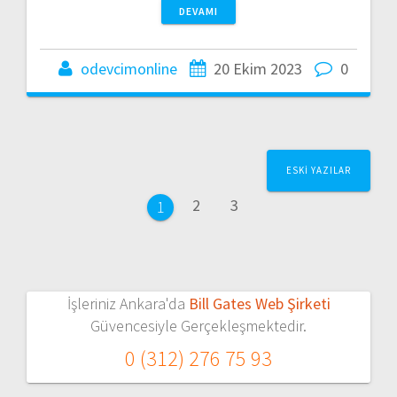
DEVAMI
odevcimonline
20 Ekim 2023
0
Yazı
ESKI YAZILAR
dolaşımı
Sayfa
Sayfa
2
3
Sayfa
1
İşleriniz Ankara'da
Bill Gates Web Şirketi
Güvencesiyle Gerçekleşmektedir.
0 (312) 276 75 93