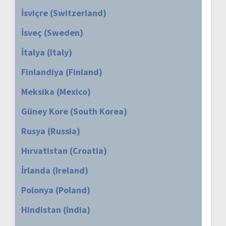
İsviçre (Switzerland)
İsveç (Sweden)
İtalya (Italy)
Finlandiya (Finland)
Meksika (Mexico)
Güney Kore (South Korea)
Rusya (Russia)
Hırvatistan (Croatia)
İrlanda (Ireland)
Polonya (Poland)
Hindistan (India)