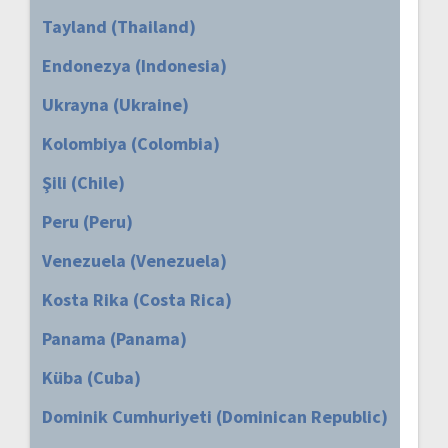
Tayland (Thailand)
Endonezya (Indonesia)
Ukrayna (Ukraine)
Kolombiya (Colombia)
Şili (Chile)
Peru (Peru)
Venezuela (Venezuela)
Kosta Rika (Costa Rica)
Panama (Panama)
Küba (Cuba)
Dominik Cumhuriyeti (Dominican Republic)