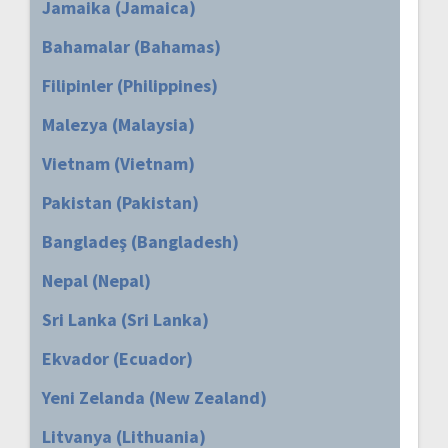
Jamaika (Jamaica)
Bahamalar (Bahamas)
Filipinler (Philippines)
Malezya (Malaysia)
Vietnam (Vietnam)
Pakistan (Pakistan)
Bangladeş (Bangladesh)
Nepal (Nepal)
Sri Lanka (Sri Lanka)
Ekvador (Ecuador)
Yeni Zelanda (New Zealand)
Litvanya (Lithuania)