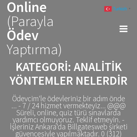
Online
Skip
Turkish
to
▼
(Parayla
content
Ödev
Yaptırma)
KATEGORI:
ANALITIK
YÖNTEMLER NELERDIR
Ödevcim'le ödevleriniz bir adım önde
... - 7 / 24 hizmet vermekteyiz... @@@
Süreli, online, quiz türü sınavlarda
yardımcı olmuyoruz. Teklif etmeyin. -
İşleriniz Ankara'da Billgatesweb şirketi
güvencesiyle yapılmaktadır. 0 (312)