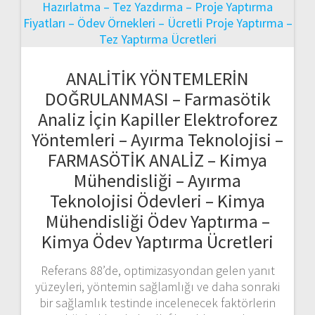
ANALİTİK YÖNTEMLERİN
DOĞRULANMASI – Farmasötik
Analiz İçin Kapiller Elektroforez
Yöntemleri – Ayırma Teknolojisi –
FARMASÖTİK ANALİZ – Kimya
Mühendisliği – Ayırma
Teknolojisi Ödevleri – Kimya
Mühendisliği Ödev Yaptırma –
Kimya Ödev Yaptırma Ücretleri
Referans 88’de, optimizasyondan gelen yanıt
yüzeyleri, yöntemin sağlamlığı ve daha sonraki
bir sağlamlık testinde incelenecek faktörlerin