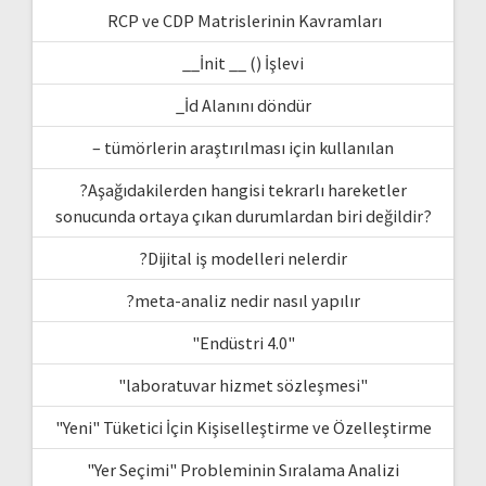
RCP ve CDP Matrislerinin Kavramları
__İnit __ () İşlevi
_İd Alanını döndür
– tümörlerin araştırılması için kullanılan
?Aşağıdakilerden hangisi tekrarlı hareketler
sonucunda ortaya çıkan durumlardan biri değildir?
?Dijital iş modelleri nelerdir
?meta-analiz nedir nasıl yapılır
"Endüstri 4.0"
"laboratuvar hizmet sözleşmesi"
"Yeni" Tüketici İçin Kişiselleştirme ve Özelleştirme
"Yer Seçimi" Probleminin Sıralama Analizi