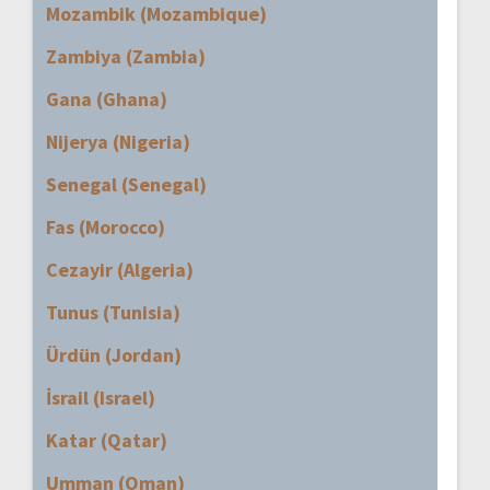
Mozambik (Mozambique)
Zambiya (Zambia)
Gana (Ghana)
Nijerya (Nigeria)
Senegal (Senegal)
Fas (Morocco)
Cezayir (Algeria)
Tunus (Tunisia)
Ürdün (Jordan)
İsrail (Israel)
Katar (Qatar)
Umman (Oman)