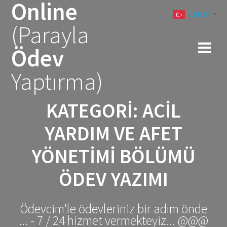
Online
Skip
Turkish
to
▼
(Parayla
content
Ödev
Yaptırma)
KATEGORI:
ACIL
YARDIM VE AFET
YÖNETIMI BÖLÜMÜ
ÖDEV YAZIMI
Ödevcim'le ödevleriniz bir adım önde
... - 7 / 24 hizmet vermekteyiz... @@@