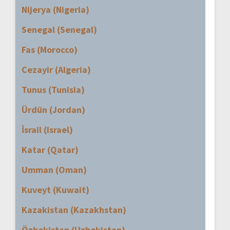
Nijerya (Nigeria)
Senegal (Senegal)
Fas (Morocco)
Cezayir (Algeria)
Tunus (Tunisia)
Ürdün (Jordan)
İsrail (Israel)
Katar (Qatar)
Umman (Oman)
Kuveyt (Kuwait)
Kazakistan (Kazakhstan)
Özbekistan (Uzbekistan)