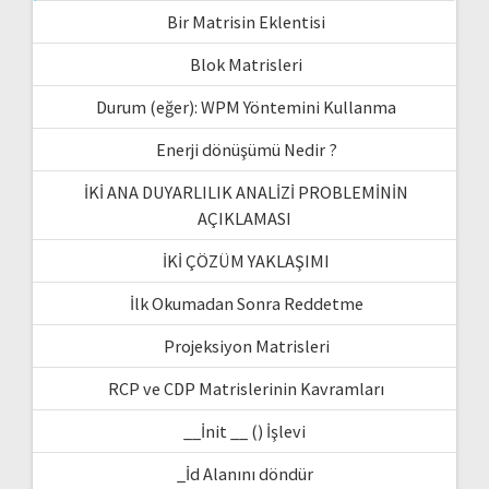
Bir Matrisin Eklentisi
Blok Matrisleri
Durum (eğer): WPM Yöntemini Kullanma
Enerji dönüşümü Nedir ?
İKİ ANA DUYARLILIK ANALİZİ PROBLEMİNİN
AÇIKLAMASI
İKİ ÇÖZÜM YAKLAŞIMI
İlk Okumadan Sonra Reddetme
Projeksiyon Matrisleri
RCP ve CDP Matrislerinin Kavramları
__İnit __ () İşlevi
_İd Alanını döndür