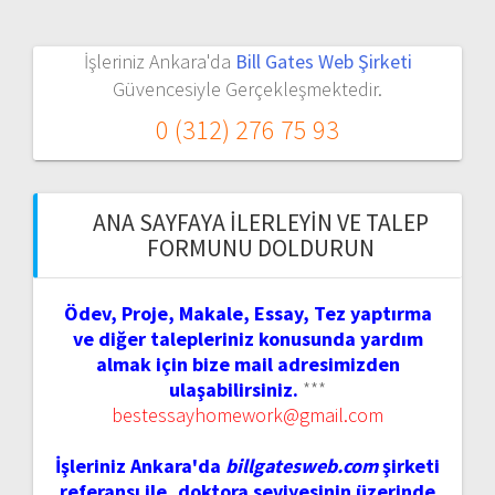
İşleriniz Ankara'da
Bill Gates Web Şirketi
Güvencesiyle Gerçekleşmektedir.
0 (312) 276 75 93
ANA SAYFAYA İLERLEYIN VE TALEP
FORMUNU DOLDURUN
Ödev, Proje, Makale, Essay, Tez yaptırma
ve diğer talepleriniz konusunda yardım
almak için bize mail adresimizden
ulaşabilirsiniz.
***
bestessayhomework@gmail.com
İşleriniz Ankara'da
billgatesweb.com
şirketi
referansı ile, doktora seviyesinin üzerinde