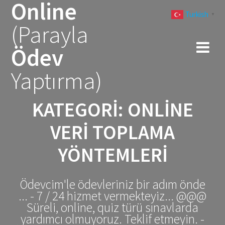
Online
Skip
Turkish
to
▼
(Parayla
content
Ödev
Yaptırma)
KATEGORI:
ONLINE
VERI TOPLAMA
YÖNTEMLERI
Ödevcim'le ödevleriniz bir adım önde
... - 7 / 24 hizmet vermekteyiz... @@@
Süreli, online, quiz türü sınavlarda
yardımcı olmuyoruz. Teklif etmeyin. -