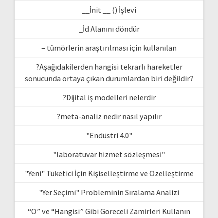
__İnit __ () İşlevi
_İd Alanını döndür
– tümörlerin araştırılması için kullanılan
?Aşağıdakilerden hangisi tekrarlı hareketler
sonucunda ortaya çıkan durumlardan biri değildir?
?Dijital iş modelleri nelerdir
?meta-analiz nedir nasıl yapılır
"Endüstri 4.0"
"laboratuvar hizmet sözleşmesi"
"Yeni" Tüketici İçin Kişiselleştirme ve Özelleştirme
"Yer Seçimi" Probleminin Sıralama Analizi
“O” ve “Hangisi” Gibi Göreceli Zamirleri Kullanın