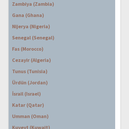
Zambiya (Zambia)
Gana (Ghana)
Nijerya (Nigeria)
Senegal (Senegal)
Fas (Morocco)
Cezayir (Algeria)
Tunus (Tunisia)
Ürdün (Jordan)
İsrail (Israel)
Katar (Qatar)
Umman (Oman)
Kuveyt (Kuwait)