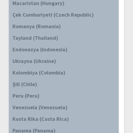
Macaristan (Hungary)
Çek Cumhuriyeti (Czech Republic)
Romanya (Romania)
Tayland (Thailand)
Endonezya (Indonesia)
Ukrayna (Ukraine)
Kolombiya (Colombia)
Şili (Chile)
Peru (Peru)
Venezuela (Venezuela)
Kosta Rika (Costa Rica)
Panama (Panama)