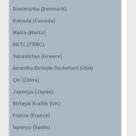
Danimarka (Denmark)
Kanada (Canada)
Malta (Malta)
KKTC (TRNC)
Yunanistan (Greece)
Amerika Birleşik Devletleri (USA)
Çin (China)
Japonya (Japan)
Birleşik Krallık (UK)
Fransa (France)
İspanya (Spain)