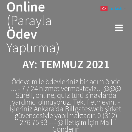
Online
Skip
Turkish
to
▼
(Parayla
content
Ödev
Yaptırma)
AY:
TEMMUZ 2021
Ödevcim'le ödevleriniz bir adım önde
... - 7 / 24 hizmet vermekteyiz... @@@
Süreli, online, quiz türü sınavlarda
yardımcı olmuyoruz. Teklif etmeyin. -
İşleriniz Ankara'da Billgatesweb şirketi
güvencesiyle yapılmaktadır. 0 (312)
276 75 93 --- @ İletişim İçin Mail
Gönderin