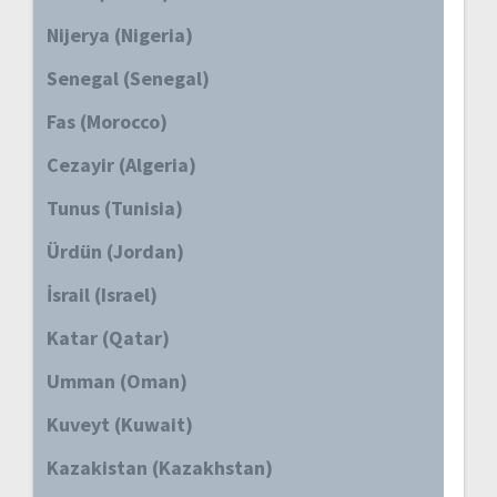
Nijerya (Nigeria)
Senegal (Senegal)
Fas (Morocco)
Cezayir (Algeria)
Tunus (Tunisia)
Ürdün (Jordan)
İsrail (Israel)
Katar (Qatar)
Umman (Oman)
Kuveyt (Kuwait)
Kazakistan (Kazakhstan)