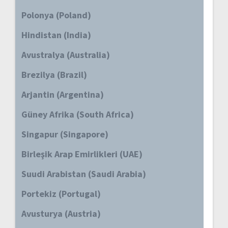
Polonya (Poland)
Hindistan (India)
Avustralya (Australia)
Brezilya (Brazil)
Arjantin (Argentina)
Güney Afrika (South Africa)
Singapur (Singapore)
Birleşik Arap Emirlikleri (UAE)
Suudi Arabistan (Saudi Arabia)
Portekiz (Portugal)
Avusturya (Austria)