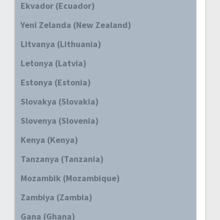
Ekvador (Ecuador)
Yeni Zelanda (New Zealand)
Litvanya (Lithuania)
Letonya (Latvia)
Estonya (Estonia)
Slovakya (Slovakia)
Slovenya (Slovenia)
Kenya (Kenya)
Tanzanya (Tanzania)
Mozambik (Mozambique)
Zambiya (Zambia)
Gana (Ghana)