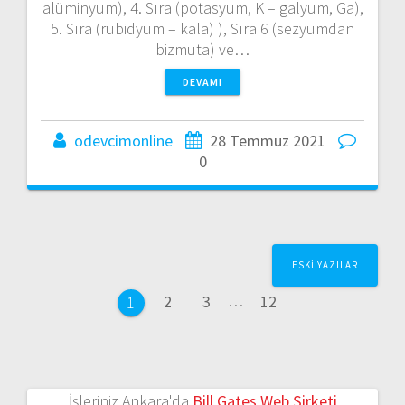
alüminyum), 4. Sıra (potasyum, K – galyum, Ga),
5. Sıra (rubidyum – kala) ), Sıra 6 (sezyumdan
bizmuta) ve…
DEVAMI
odevcimonline
28 Temmuz 2021
0
Yazı
ESKI YAZILAR
dolaşımı
Sayfa
Sayfa
Sayfa
2
3
…
12
Sayfa
1
İşleriniz Ankara'da
Bill Gates Web Şirketi