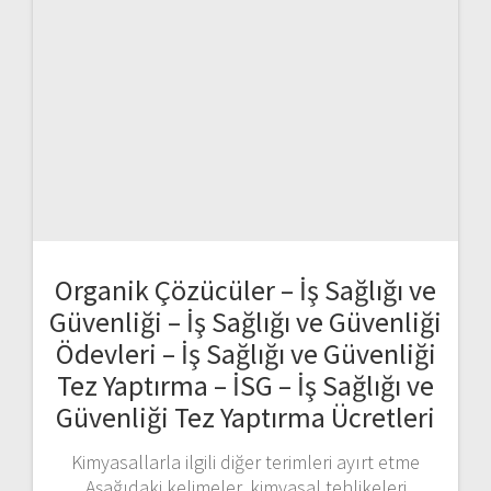
Organik Çözücüler – İş Sağlığı ve
Güvenliği – İş Sağlığı ve Güvenliği
Ödevleri – İş Sağlığı ve Güvenliği
Tez Yaptırma – İSG – İş Sağlığı ve
Güvenliği Tez Yaptırma Ücretleri
Kimyasallarla ilgili diğer terimleri ayırt etme
Aşağıdaki kelimeler, kimyasal tehlikeleri
anlamak ve kontrol etmek söz konusu
olduğunda önemli olan kullandığımız bazı
kelimelerdir. Saf Madde Saf bir kimyasal,
yalnızca bir kimyasal bileşikten moleküller içerir.
Uygulamada, bu asla tam olarak böyle değildir
ve kimyasallar bir dereceye kadar saflıkta