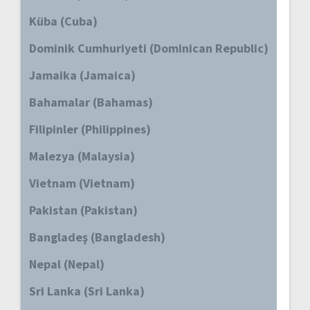
Küba (Cuba)
Dominik Cumhuriyeti (Dominican Republic)
Jamaika (Jamaica)
Bahamalar (Bahamas)
Filipinler (Philippines)
Malezya (Malaysia)
Vietnam (Vietnam)
Pakistan (Pakistan)
Bangladeş (Bangladesh)
Nepal (Nepal)
Sri Lanka (Sri Lanka)