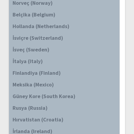
Norveç (Norway)
Belçika (Belgium)
Hollanda (Netherlands)
İsviçre (Switzerland)
İsveç (Sweden)
İtalya (Italy)
Finlandiya (Finland)
Meksika (Mexico)
Güney Kore (South Korea)
Rusya (Russia)
Hırvatistan (Croatia)
İrlanda (Ireland)