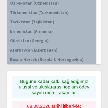
Özbekistan (Uzbekistan)
Türkmenistan (Turkmenistan)
Tacikistan (Tajikistan)
Ermenistan (Armenia)
Gürcistan (Georgia)
Azerbaycan (Azerbaijan)
Bosna-Hersek (Bosnia & Herzegovina)
Bugüne kadar katkı sağladığımız
ulusal ve uluslararası toplam ödev
sayısı resmi rakamlar,
08.08.2026 tarihi itibariyle;