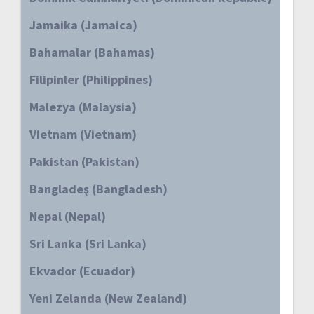
Jamaika (Jamaica)
Bahamalar (Bahamas)
Filipinler (Philippines)
Malezya (Malaysia)
Vietnam (Vietnam)
Pakistan (Pakistan)
Bangladeş (Bangladesh)
Nepal (Nepal)
Sri Lanka (Sri Lanka)
Ekvador (Ecuador)
Yeni Zelanda (New Zealand)