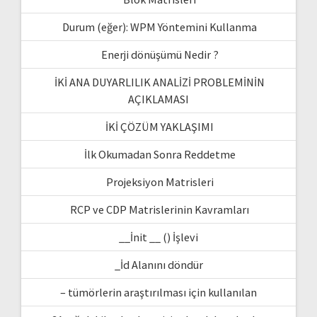
Durum (eğer): WPM Yöntemini Kullanma
Enerji dönüşümü Nedir ?
İKİ ANA DUYARLILIK ANALİZİ PROBLEMİNİN
AÇIKLAMASI
İKİ ÇÖZÜM YAKLAŞIMI
İlk Okumadan Sonra Reddetme
Projeksiyon Matrisleri
RCP ve CDP Matrislerinin Kavramları
__İnit __ () İşlevi
_İd Alanını döndür
– tümörlerin araştırılması için kullanılan