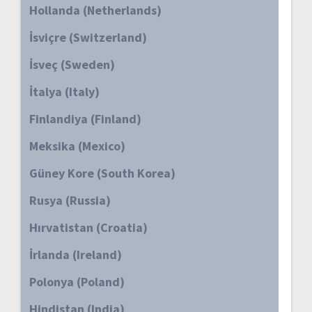
Hollanda (Netherlands)
İsviçre (Switzerland)
İsveç (Sweden)
İtalya (Italy)
Finlandiya (Finland)
Meksika (Mexico)
Güney Kore (South Korea)
Rusya (Russia)
Hırvatistan (Croatia)
İrlanda (Ireland)
Polonya (Poland)
Hindistan (India)