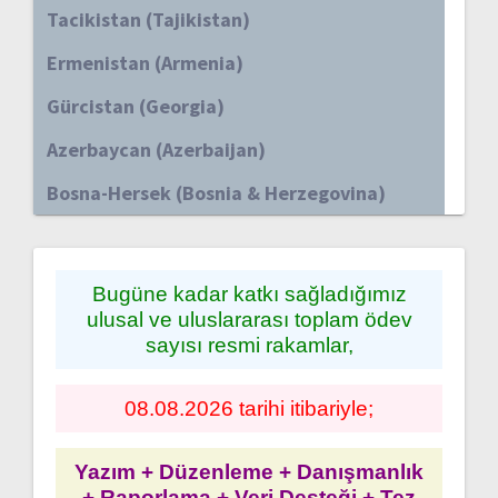
Tacikistan (Tajikistan)
Ermenistan (Armenia)
Gürcistan (Georgia)
Azerbaycan (Azerbaijan)
Bosna-Hersek (Bosnia & Herzegovina)
Bugüne kadar katkı sağladığımız
ulusal ve uluslararası toplam ödev
sayısı resmi rakamlar,
08.08.2026 tarihi itibariyle;
Yazım + Düzenleme + Danışmanlık
+ Raporlama + Veri Desteği + Tez