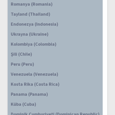
Romanya (Romania)
Tayland (Thailand)
Endonezya (Indonesia)
Ukrayna (Ukraine)
Kolombiya (Colombia)
Şili (Chile)
Peru (Peru)
Venezuela (Venezuela)
Kosta Rika (Costa Rica)
Panama (Panama)
Küba (Cuba)
Dominik Cumhuriyeti (Dominican Republic)