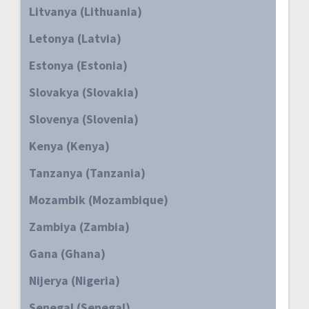
Litvanya (Lithuania)
Letonya (Latvia)
Estonya (Estonia)
Slovakya (Slovakia)
Slovenya (Slovenia)
Kenya (Kenya)
Tanzanya (Tanzania)
Mozambik (Mozambique)
Zambiya (Zambia)
Gana (Ghana)
Nijerya (Nigeria)
Senegal (Senegal)