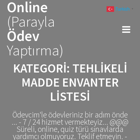
Online
Skip
Turkish
to
▼
(Parayla
content
Ödev
Yaptırma)
KATEGORI:
TEHLIKELI
MADDE ENVANTER
LİSTESİ
Ödevcim'le ödevleriniz bir adım önde
... - 7 / 24 hizmet vermekteyiz... @@@
Süreli, online, quiz türü sınavlarda
yardımcı olmuyoruz. Teklif etmeyin. -