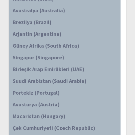
Avustralya (Australia)
Brezilya (Brazil)
Arjantin (Argentina)
Güney Afrika (South Africa)
Singapur (Singapore)
Birleşik Arap Emirlikleri (UAE)
Suudi Arabistan (Saudi Arabia)
Portekiz (Portugal)
Avusturya (Austria)
Macaristan (Hungary)
Çek Cumhuriyeti (Czech Republic)