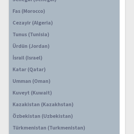
Fas (Morocco)
Cezayir (Algeria)
Tunus (Tunisia)
Ürdün (Jordan)
İsrail (Israel)
Katar (Qatar)
Umman (Oman)
Kuveyt (Kuwait)
Kazakistan (Kazakhstan)
Özbekistan (Uzbekistan)
Türkmenistan (Turkmenistan)