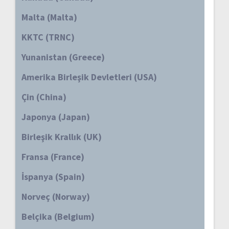
Malta (Malta)
KKTC (TRNC)
Yunanistan (Greece)
Amerika Birleşik Devletleri (USA)
Çin (China)
Japonya (Japan)
Birleşik Krallık (UK)
Fransa (France)
İspanya (Spain)
Norveç (Norway)
Belçika (Belgium)