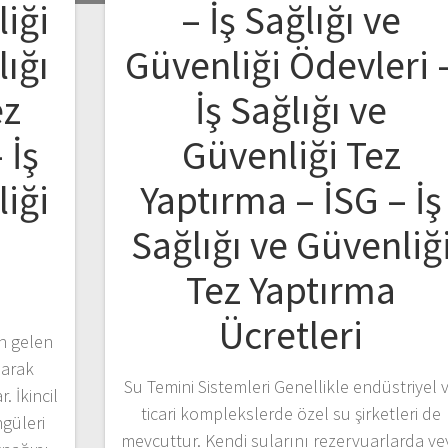
liği
– İş Sağlığı ve
lığı
Güvenliği Ödevleri 
ez
İş Sağlığı ve
 İş
Güvenliği Tez
liği
Yaptırma – İSG – İş
Sağlığı ve Güvenliğ
Tez Yaptırma
Ücretleri
en gelen
larak
Su Temini Sistemleri Genellikle endüstriyel 
 İkincil
ticari komplekslerde özel su şirketleri de
ngüleri
mevcuttur. Kendi sularını rezervuarlarda ve