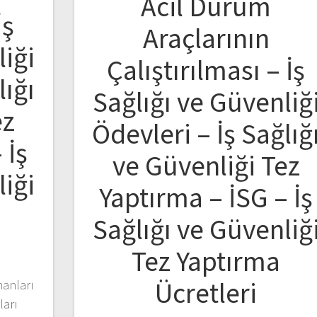
Acil Durum
İş
Araçlarının
liği
Çalıştırılması – İş
lığı
Sağlığı ve Güvenliğ
ez
Ödevleri – İş Sağlığ
 İş
ve Güvenliği Tez
liği
Yaptırma – İSG – İş
Sağlığı ve Güvenliğ
Tez Yaptırma
Ücretleri
anları
ları