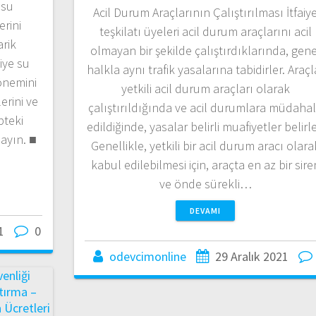
 su
Acil Durum Araçlarının Çalıştırılması İtfaiy
erini
teşkilatı üyeleri acil durum araçlarını acil
arik
olmayan bir şekilde çalıştırdıklarında, gene
aiye su
halkla aynı trafik yasalarına tabidirler. Araçl
önemini
yetkili acil durum araçları olarak
erini ve
çalıştırıldığında ve acil durumlara müdaha
pteki
edildiğinde, yasalar belirli muafiyetler belirle
ayın. ■
Genellikle, yetkili bir acil durum aracı olara
kabul edilebilmesi için, araçta en az bir sire
ve önde sürekli…
DEVAMI
1
0
odevcimonline
29 Aralık 2021