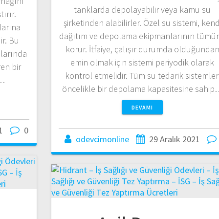
ynağını
tanklarda depolayabilir veya kamu su
ırır.
şirketinden alabilirler. Özel su sistemi, kend
larına
dağıtım ve depolama ekipmanlarının tümü
ir. Bu
korur. İtfaiye, çalışır durumda olduğunda
nlarında
emin olmak için sistemi periyodik olarak
ren bir
kontrol etmelidir. Tüm su tedarik sistemler
.…
öncelikle bir depolama kapasitesine sahip
DEVAMI
1
0
odevcimonline
29 Aralık 2021