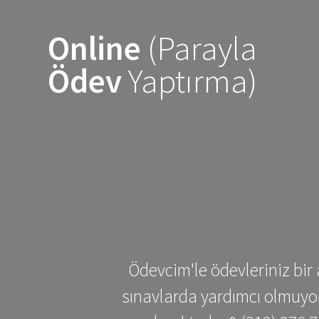
Skip
to
Online
(Parayla
content
Ödev
Yaptırma)
Ödevcim'le ödevleriniz bir 
sınavlarda yardımcı olmuyoru