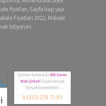
yaptırma, Mühendislik ödev
 fiyatları, Sayfa başı yazı
kale Fiyatları 2022, Makale
mak İstiyorum
İşleriniz Ankara'da
Bill Gates
Web Şirketi
Güvencesiyle
Gerçekleşmektedir.
0 (312) 276 75 93
i