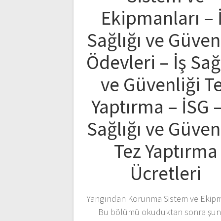
Ekipmanları – 
Sağlığı ve Güven
Ödevleri – İş Sağ
ve Güvenliği T
Yaptırma – İSG –
Sağlığı ve Güven
Tez Yaptırma
Ücretleri
Yangından Korunma Sistem ve Ekipm
Bu bölümü okuduktan sonra şun