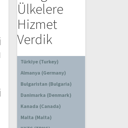
Ülkelere
Hizmet
Verdik
i
ı
Türkiye (Turkey)
Almanya (Germany)
Bulgaristan (Bulgaria)
i
Danimarka (Denmark)
Kanada (Canada)
Malta (Malta)