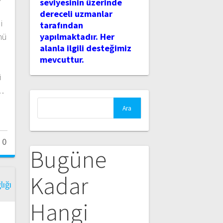
seviyesinin üzerinde
dereceli uzmanlar
i
tarafından
nü
yapılmaktadır. Her
alanla ilgili desteğimiz
n
mevcuttur.
i
…
Arama:
0
Bugüne
Kadar
Hangi