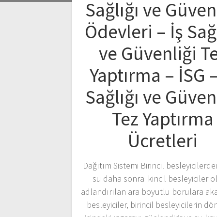
Sağlığı ve Güven
Ödevleri – İş Sağ
ve Güvenliği T
Yaptırma – İSG –
Sağlığı ve Güven
Tez Yaptırma
Ücretleri
Dağıtım Sistemi Birincil besleyicilerd
su daha sonra ikincil besleyiciler o
adlandırılan ara boyutlu borulara akar.
besleyiciler, birincil besleyicilerin dö