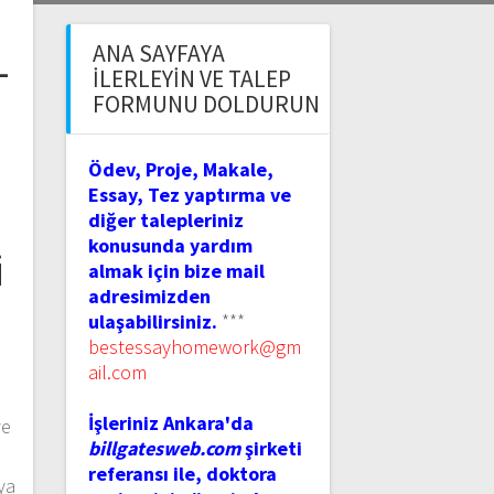
ANA SAYFAYA
–
İLERLEYIN VE TALEP
FORMUNU DOLDURUN
Ödev, Proje, Makale,
Essay, Tez yaptırma ve
diğer talepleriniz
konusunda yardım
i
almak için bize mail
adresimizden
ulaşabilirsiniz.
***
bestessayhomework@gm
ail.com
İşleriniz Ankara'da
ve
billgatesweb.com
şirketi
referansı ile, doktora
ya