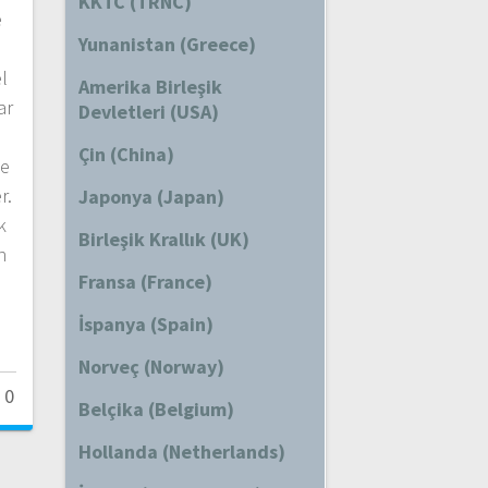
KKTC (TRNC)
e
Yunanistan (Greece)
l
Amerika Birleşik
ar
Devletleri (USA)
Çin (China)
le
r.
Japonya (Japan)
k
Birleşik Krallık (UK)
n
Fransa (France)
İspanya (Spain)
Norveç (Norway)
0
Belçika (Belgium)
Hollanda (Netherlands)