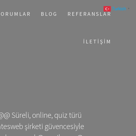
Turkish
▼
YORUMLAR
BLOG
REFERANSLAR
İLETIŞIM
@@ Süreli, online, quiz türü
gatesweb şirketi güvencesiyle