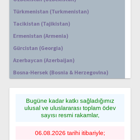
Türkmenistan (Turkmenistan)
Tacikistan (Tajikistan)
Ermenistan (Armenia)
Gürcistan (Georgia)
Azerbaycan (Azerbaijan)
Bosna-Hersek (Bosnia & Herzegovina)
Bugüne kadar katkı sağladığımız
ulusal ve uluslararası toplam ödev
sayısı resmi rakamlar,
06.08.2026 tarihi itibariyle;