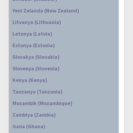
Yeni Zelanda (New Zealand)
Litvanya (Lithuania)
Letonya (Latvia)
Estonya (Estonia)
Slovakya (Slovakia)
Slovenya (Slovenia)
Kenya (Kenya)
Tanzanya (Tanzania)
Mozambik (Mozambique)
Zambiya (Zambia)
Gana (Ghana)