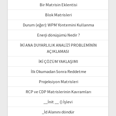
Bir Matrisin Eklentisi
Blok Matrisleri
Durum (eğer): WPM Yöntemini Kullanma
Enerji dönüşümü Nedir ?
İKİ ANA DUYARLILIK ANALİZİ PROBLEMİNİN
AÇIKLAMASI
İKİ ÇÖZÜM YAKLAŞIMI
İlk Okumadan Sonra Reddetme
Projeksiyon Matrisleri
RCP ve CDP Matrislerinin Kavramları
__İnit __ () İşlevi
_İd Alanını döndür