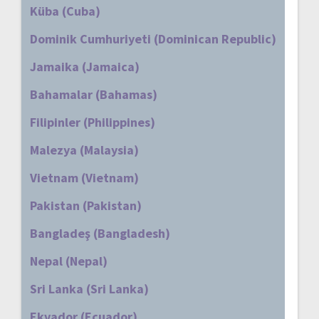
Küba (Cuba)
Dominik Cumhuriyeti (Dominican Republic)
Jamaika (Jamaica)
Bahamalar (Bahamas)
Filipinler (Philippines)
Malezya (Malaysia)
Vietnam (Vietnam)
Pakistan (Pakistan)
Bangladeş (Bangladesh)
Nepal (Nepal)
Sri Lanka (Sri Lanka)
Ekvador (Ecuador)