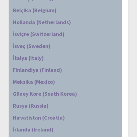
Belçika (Belgium)
Hollanda (Netherlands)
İsviçre (Switzerland)
İsveç (Sweden)
İtalya (Italy)
Finlandiya (Finland)
Meksika (Mexico)
Güney Kore (South Korea)
Rusya (Russia)
Hırvatistan (Croatia)
İrlanda (Ireland)