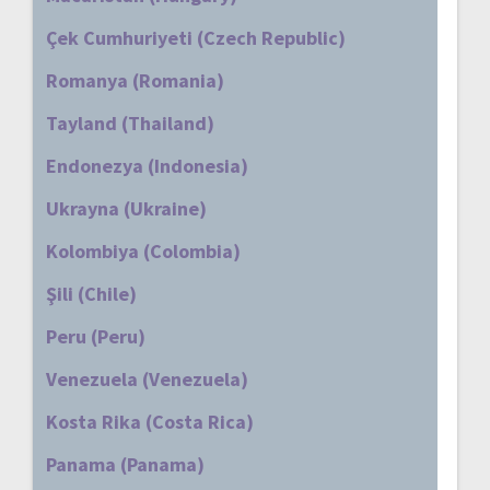
Çek Cumhuriyeti (Czech Republic)
Romanya (Romania)
Tayland (Thailand)
Endonezya (Indonesia)
Ukrayna (Ukraine)
Kolombiya (Colombia)
Şili (Chile)
Peru (Peru)
Venezuela (Venezuela)
Kosta Rika (Costa Rica)
Panama (Panama)