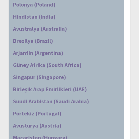
Polonya (Poland)
Hindistan (India)
Avustralya (Australia)
Brezilya (Brazil)
Arjantin (Argentina)
Güney Afrika (South Africa)
Singapur (Singapore)
Birleşik Arap Emirlikleri (UAE)
Suudi Arabistan (Saudi Arabia)
Portekiz (Portugal)
Avusturya (Austria)
Macaristan (Hungary)