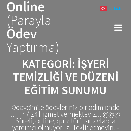
Online
Skip
Turkish
to
▼
(Parayla
content
Ödev
Yaptırma)
KATEGORI:
İŞYERI
TEMIZLIĞI VE DÜZENI
EĞITIM SUNUMU
Ödevcim'le ödevleriniz bir adım önde
... - 7 / 24 hizmet vermekteyiz... @@@
Süreli, online, quiz türü sınavlarda
yardımcı olmuyoruz. Teklif etmeyin. -