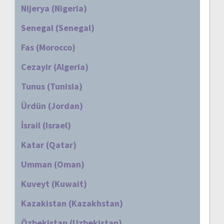
Nijerya (Nigeria)
Senegal (Senegal)
Fas (Morocco)
Cezayir (Algeria)
Tunus (Tunisia)
Ürdün (Jordan)
İsrail (Israel)
Katar (Qatar)
Umman (Oman)
Kuveyt (Kuwait)
Kazakistan (Kazakhstan)
Özbekistan (Uzbekistan)