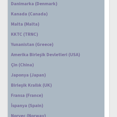
Danimarka (Denmark)
Kanada (Canada)
Malta (Malta)
KKTC (TRNC)
Yunanistan (Greece)
Amerika Birleşik Devletleri (USA)
Çin (China)
Japonya (Japan)
Birleşik Krallık (UK)
Fransa (France)
İspanya (Spain)
Norveç (Norway)