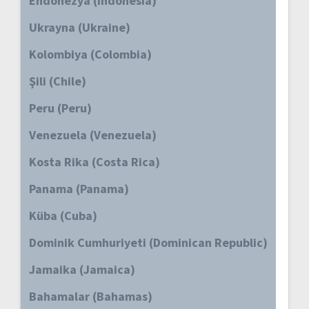
Endonezya (Indonesia)
Ukrayna (Ukraine)
Kolombiya (Colombia)
Şili (Chile)
Peru (Peru)
Venezuela (Venezuela)
Kosta Rika (Costa Rica)
Panama (Panama)
Küba (Cuba)
Dominik Cumhuriyeti (Dominican Republic)
Jamaika (Jamaica)
Bahamalar (Bahamas)