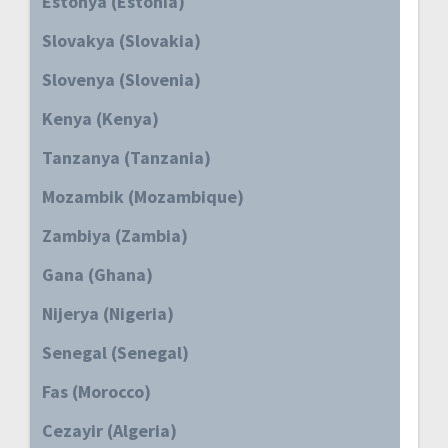
Estonya (Estonia)
Slovakya (Slovakia)
Slovenya (Slovenia)
Kenya (Kenya)
Tanzanya (Tanzania)
Mozambik (Mozambique)
Zambiya (Zambia)
Gana (Ghana)
Nijerya (Nigeria)
Senegal (Senegal)
Fas (Morocco)
Cezayir (Algeria)