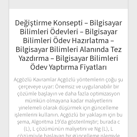
Yazdırma – Bilgisayar Bilimleri
Ödev Yaptırma Fiyatları
Açgözlü Kavramlar Açgözlü yöntemlerin çoğu şu
çerçeveye uyar: Önemsiz ve uygulanabilir bir
çözümle başlayın ve daha fazla optimizasyon
mümkün olmayana kadar maliyetlerini
yinelemeli olarak düşürmek için güncelleme
işlemlerini kullanın. Açgözlü bir yaklaşım için bu
şema, Algoritma 19’da gösterilmiştir; burada c
(L), L çözümünün maliyetini ve Ng (L), L
çözümüyle başlayan bir güncelleme işlemiyle
elde edilebilecek…
DEVAMI
odevcimonline
10 Nisan 2023
0