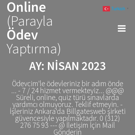
Online
Skip
Turkish
to
▼
(Parayla
content
Ödev
Yaptırma)
AY:
NISAN 2023
Ödevcim'le ödevleriniz bir adım önde
... - 7 / 24 hizmet vermekteyiz... @@@
Süreli, online, quiz türü sınavlarda
yardımcı olmuyoruz. Teklif etmeyin. -
İşleriniz Ankara'da Billgatesweb şirketi
güvencesiyle yapılmaktadır. 0 (312)
276 75 93 --- @ İletişim İçin Mail
Gönderin