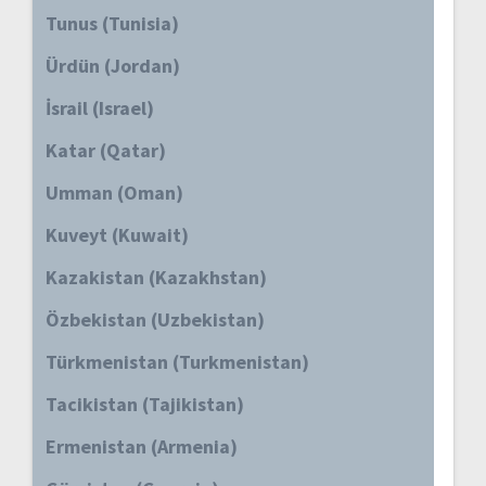
Tunus (Tunisia)
Ürdün (Jordan)
İsrail (Israel)
Katar (Qatar)
Umman (Oman)
Kuveyt (Kuwait)
Kazakistan (Kazakhstan)
Özbekistan (Uzbekistan)
Türkmenistan (Turkmenistan)
Tacikistan (Tajikistan)
Ermenistan (Armenia)