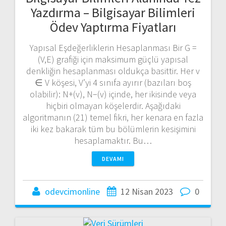
Yazdırma – Bilgisayar Bilimleri
Ödev Yaptırma Fiyatları
Yapısal Eşdeğerliklerin Hesaplanması Bir G =
(V,E) grafiği için maksimum güçlü yapısal
denkliğin hesaplanması oldukça basittir. Her v
∈ V köşesi, V’yi 4 sınıfa ayırır (bazıları boş
olabilir): N+(v), N−(v) içinde, her ikisinde veya
hiçbiri olmayan köşelerdir. Aşağıdaki
algoritmanın (21) temel fikri, her kenara en fazla
iki kez bakarak tüm bu bölümlerin kesişimini
hesaplamaktır. Bu…
DEVAMI
odevcimonline
12 Nisan 2023
0