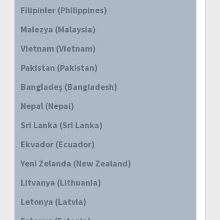
Filipinler (Philippines)
Malezya (Malaysia)
Vietnam (Vietnam)
Pakistan (Pakistan)
Bangladeş (Bangladesh)
Nepal (Nepal)
Sri Lanka (Sri Lanka)
Ekvador (Ecuador)
Yeni Zelanda (New Zealand)
Litvanya (Lithuania)
Letonya (Latvia)