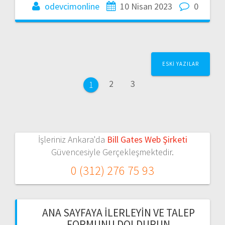
odevcimonline
10 Nisan 2023
0
Yazı
ESKI YAZILAR
dolaşımı
Sayfa
Sayfa
2
3
Sayfa
1
İşleriniz Ankara'da
Bill Gates Web Şirketi
Güvencesiyle Gerçekleşmektedir.
0 (312) 276 75 93
ANA SAYFAYA İLERLEYIN VE TALEP
FORMUNU DOLDURUN