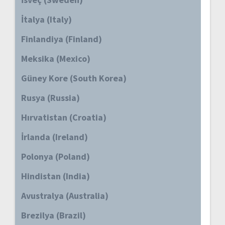
İtalya (Italy)
Finlandiya (Finland)
Meksika (Mexico)
Güney Kore (South Korea)
Rusya (Russia)
Hırvatistan (Croatia)
İrlanda (Ireland)
Polonya (Poland)
Hindistan (India)
Avustralya (Australia)
Brezilya (Brazil)