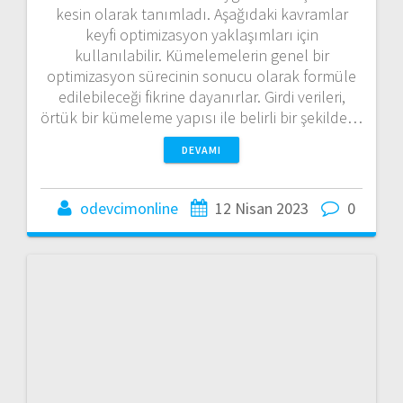
kesin olarak tanımladı. Aşağıdaki kavramlar
keyfi optimizasyon yaklaşımları için
kullanılabilir. Kümelemelerin genel bir
optimizasyon sürecinin sonucu olarak formüle
edilebileceği fikrine dayanırlar. Girdi verileri,
örtük bir kümeleme yapısı ile belirli bir şekilde…
DEVAMI
odevcimonline
12 Nisan 2023
0
Değiştirme Konsepti – Bilgisayar
Bilimleri Ödevleri – Bilgisayar
Bilimleri Ödev Hazırlatma –
Bilgisayar Bilimleri Alanında Tez