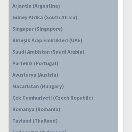
Arjantin (Argentina)
Güney Afrika (South Africa)
Singapur (Singapore)
Birleşik Arap Emirlikleri (UAE)
Suudi Arabistan (Saudi Arabia)
Portekiz (Portugal)
Avusturya (Austria)
Macaristan (Hungary)
Çek Cumhuriyeti (Czech Republic)
Romanya (Romania)
Tayland (Thailand)