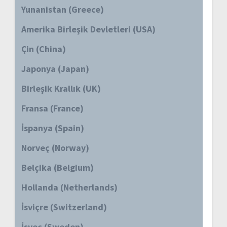
Yunanistan (Greece)
Amerika Birleşik Devletleri (USA)
Çin (China)
Japonya (Japan)
Birleşik Krallık (UK)
Fransa (France)
İspanya (Spain)
Norveç (Norway)
Belçika (Belgium)
Hollanda (Netherlands)
İsviçre (Switzerland)
İsveç (Sweden)