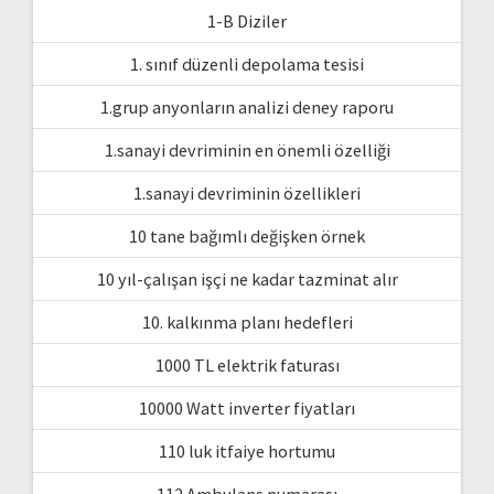
1-B Diziler
1. sınıf düzenli depolama tesisi
1.grup anyonların analizi deney raporu
1.sanayi devriminin en önemli özelliği
1.sanayi devriminin özellikleri
10 tane bağımlı değişken örnek
10 yıl-çalışan işçi ne kadar tazminat alır
10. kalkınma planı hedefleri
1000 TL elektrik faturası
10000 Watt inverter fiyatları
110 luk itfaiye hortumu
112 Ambulans numarası