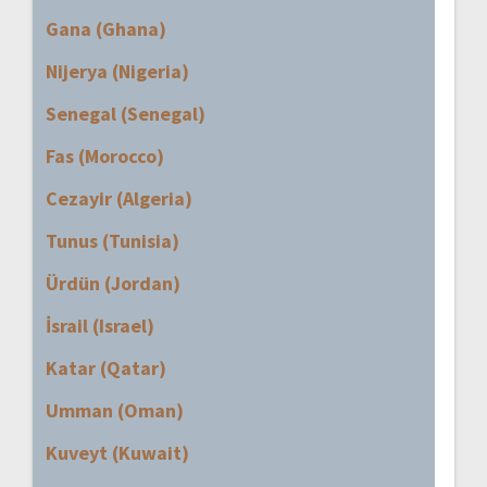
Gana (Ghana)
Nijerya (Nigeria)
Senegal (Senegal)
Fas (Morocco)
Cezayir (Algeria)
Tunus (Tunisia)
Ürdün (Jordan)
İsrail (Israel)
Katar (Qatar)
Umman (Oman)
Kuveyt (Kuwait)