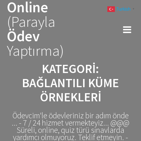
Online
Skip
Turkish
to
▼
(Parayla
content
Ödev
Yaptırma)
KATEGORI:
BAĞLANTILI KÜME
ÖRNEKLERI
Ödevcim'le ödevleriniz bir adım önde
... - 7 / 24 hizmet vermekteyiz... @@@
Süreli, online, quiz türü sınavlarda
yardımcı olmuyoruz. Teklif etmeyin. -