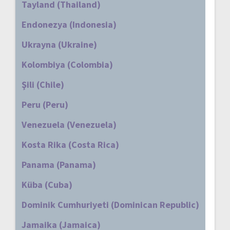
Tayland (Thailand)
Endonezya (Indonesia)
Ukrayna (Ukraine)
Kolombiya (Colombia)
Şili (Chile)
Peru (Peru)
Venezuela (Venezuela)
Kosta Rika (Costa Rica)
Panama (Panama)
Küba (Cuba)
Dominik Cumhuriyeti (Dominican Republic)
Jamaika (Jamaica)