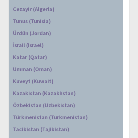
Cezayir (Algeria)
Tunus (Tunisia)
Ürdün (Jordan)
İsrail (Israel)
Katar (Qatar)
Umman (Oman)
Kuveyt (Kuwait)
Kazakistan (Kazakhstan)
Özbekistan (Uzbekistan)
Türkmenistan (Turkmenistan)
Tacikistan (Tajikistan)