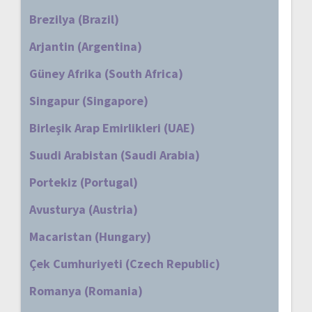
Brezilya (Brazil)
Arjantin (Argentina)
Güney Afrika (South Africa)
Singapur (Singapore)
Birleşik Arap Emirlikleri (UAE)
Suudi Arabistan (Saudi Arabia)
Portekiz (Portugal)
Avusturya (Austria)
Macaristan (Hungary)
Çek Cumhuriyeti (Czech Republic)
Romanya (Romania)