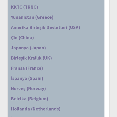
KKTC (TRNC)
Yunanistan (Greece)
Amerika Birleşik Devletleri (USA)
Çin (China)
Japonya (Japan)
Birleşik Krallık (UK)
Fransa (France)
İspanya (Spain)
Norveç (Norway)
Belçika (Belgium)
Hollanda (Netherlands)