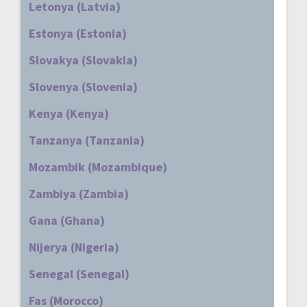
Letonya (Latvia)
Estonya (Estonia)
Slovakya (Slovakia)
Slovenya (Slovenia)
Kenya (Kenya)
Tanzanya (Tanzania)
Mozambik (Mozambique)
Zambiya (Zambia)
Gana (Ghana)
Nijerya (Nigeria)
Senegal (Senegal)
Fas (Morocco)