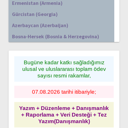
Ermenistan (Armenia)
Gürcistan (Georgia)
Azerbaycan (Azerbaijan)
Bosna-Hersek (Bosnia & Herzegovina)
Bugüne kadar katkı sağladığımız
ulusal ve uluslararası toplam ödev
sayısı resmi rakamlar,
07.08.2026 tarihi itibariyle;
Yazım + Düzenleme + Danışmanlık
+ Raporlama + Veri Desteği + Tez
Yazım(Danışmanlık)