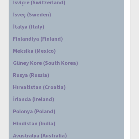
İsviçre (Switzerland)
İsveç (Sweden)
İtalya (Italy)
Finlandiya (Finland)
Meksika (Mexico)
Güney Kore (South Korea)
Rusya (Russia)
Hırvatistan (Croatia)
İrlanda (Ireland)
Polonya (Poland)
Hindistan (India)
Avustralya (Australia)