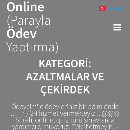
Online
Skip
Turkish
to
▼
(Parayla
content
Ödev
Yaptırma)
KATEGORI:
AZALTMALAR VE
ÇEKIRDEK
Ödevcim'le ödevleriniz bir adım önde
... - 7 / 24 hizmet vermekteyiz... @@@
Süreli, online, quiz türü sınavlarda
yardımcı olmuyoruz. Teklif etmeyin. -