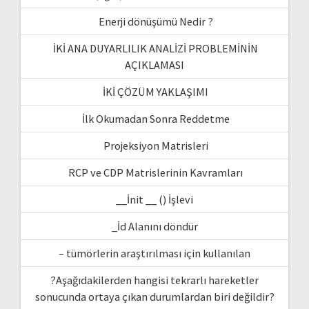
Enerji dönüşümü Nedir ?
İKİ ANA DUYARLILIK ANALİZİ PROBLEMİNİN
AÇIKLAMASI
İKİ ÇÖZÜM YAKLAŞIMI
İlk Okumadan Sonra Reddetme
Projeksiyon Matrisleri
RCP ve CDP Matrislerinin Kavramları
__İnit __ () İşlevi
_İd Alanını döndür
– tümörlerin araştırılması için kullanılan
?Aşağıdakilerden hangisi tekrarlı hareketler
sonucunda ortaya çıkan durumlardan biri değildir?