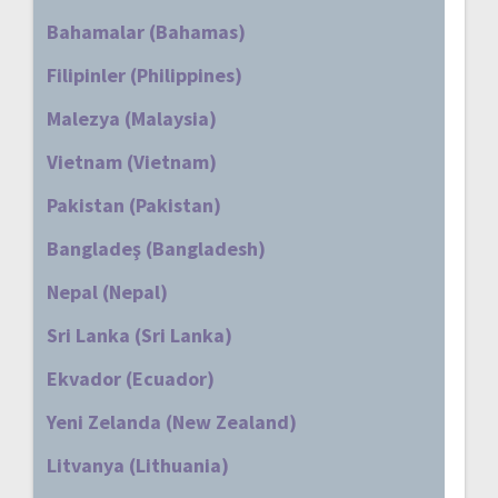
Bahamalar (Bahamas)
Filipinler (Philippines)
Malezya (Malaysia)
Vietnam (Vietnam)
Pakistan (Pakistan)
Bangladeş (Bangladesh)
Nepal (Nepal)
Sri Lanka (Sri Lanka)
Ekvador (Ecuador)
Yeni Zelanda (New Zealand)
Litvanya (Lithuania)