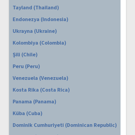
Tayland (Thailand)
Endonezya (Indonesia)
Ukrayna (Ukraine)
Kolombiya (Colombia)
Şili (Chile)
Peru (Peru)
Venezuela (Venezuela)
Kosta Rika (Costa Rica)
Panama (Panama)
Küba (Cuba)
Dominik Cumhuriyeti (Dominican Republic)