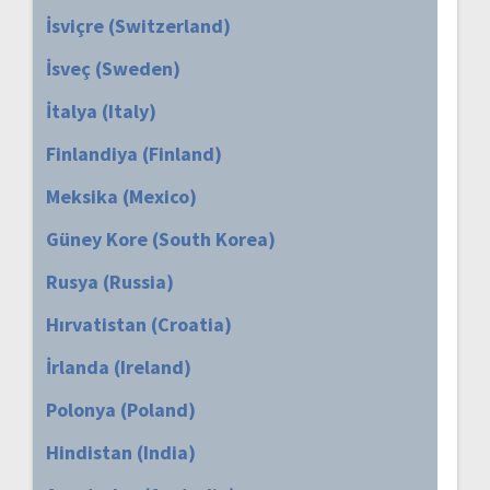
İsviçre (Switzerland)
İsveç (Sweden)
İtalya (Italy)
Finlandiya (Finland)
Meksika (Mexico)
Güney Kore (South Korea)
Rusya (Russia)
Hırvatistan (Croatia)
İrlanda (Ireland)
Polonya (Poland)
Hindistan (India)