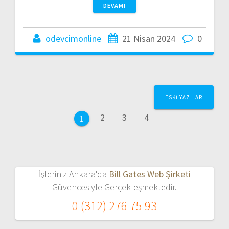
DEVAMI
odevcimonline
21 Nisan 2024
0
Yazı
ESKI YAZILAR
dolaşımı
Sayfa
Sayfa
Sayfa
2
3
4
Sayfa
1
İşleriniz Ankara'da
Bill Gates Web Şirketi
Güvencesiyle Gerçekleşmektedir.
0 (312) 276 75 93