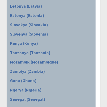
Letonya (Latvia)
Estonya (Estonia)
Slovakya (Slovakia)
Slovenya (Slovenia)
Kenya (Kenya)
Tanzanya (Tanzania)
Mozambik (Mozambique)
Zambiya (Zambia)
Gana (Ghana)
Nijerya (Nigeria)
Senegal (Senegal)