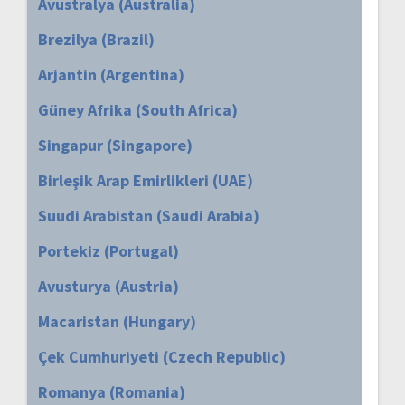
Avustralya (Australia)
Brezilya (Brazil)
Arjantin (Argentina)
Güney Afrika (South Africa)
Singapur (Singapore)
Birleşik Arap Emirlikleri (UAE)
Suudi Arabistan (Saudi Arabia)
Portekiz (Portugal)
Avusturya (Austria)
Macaristan (Hungary)
Çek Cumhuriyeti (Czech Republic)
Romanya (Romania)