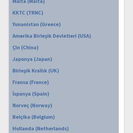
Malta (Malta)
KKTC (TRNC)
Yunanistan (Greece)
Amerika Birleşik Devletleri (USA)
Çin (China)
Japonya (Japan)
Birleşik Krallık (UK)
Fransa (France)
İspanya (Spain)
Norveç (Norway)
Belçika (Belgium)
Hollanda (Netherlands)