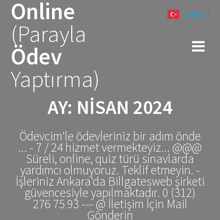
Online
Skip
Turkish
to
▼
(Parayla
content
Ödev
Yaptırma)
AY:
NISAN 2024
Ödevcim'le ödevleriniz bir adım önde
... - 7 / 24 hizmet vermekteyiz... @@@
Süreli, online, quiz türü sınavlarda
yardımcı olmuyoruz. Teklif etmeyin. -
İşleriniz Ankara'da Billgatesweb şirketi
güvencesiyle yapılmaktadır. 0 (312)
276 75 93 --- @ İletişim İçin Mail
Gönderin