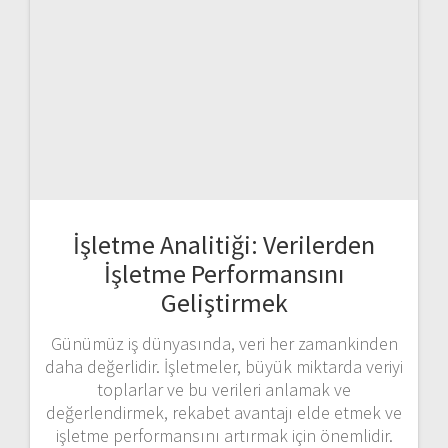
İşletme Analitiği: Verilerden
İşletme Performansını
Geliştirmek
Günümüz iş dünyasında, veri her zamankinden
daha değerlidir. İşletmeler, büyük miktarda veriyi
toplarlar ve bu verileri anlamak ve
değerlendirmek, rekabet avantajı elde etmek ve
işletme performansını artırmak için önemlidir.
İşletme analitiği, işletmelerin veri analizi ve
yorumlama süreçlerini kullanarak işletme
performansını geliştirmelerine yardımcı olan bir
disiplindir. Bu makalede, işletme analitiği
kavramını derinlemesine inceleyecek ve
işletmelerin verileri…
DEVAMI
odevcimonline
22 Nisan 2024
0