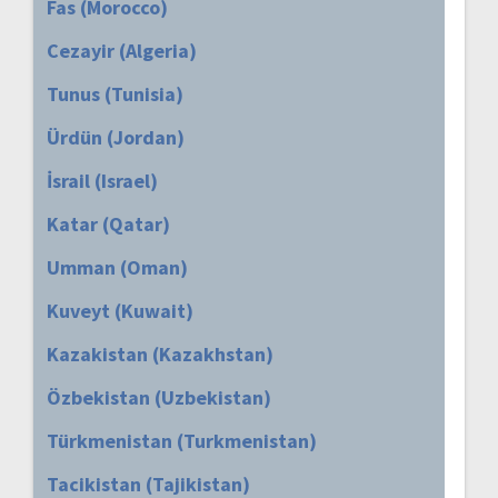
Fas (Morocco)
Cezayir (Algeria)
Tunus (Tunisia)
Ürdün (Jordan)
İsrail (Israel)
Katar (Qatar)
Umman (Oman)
Kuveyt (Kuwait)
Kazakistan (Kazakhstan)
Özbekistan (Uzbekistan)
Türkmenistan (Turkmenistan)
Tacikistan (Tajikistan)