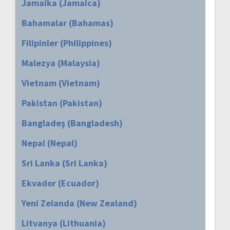
Jamaika (Jamaica)
Bahamalar (Bahamas)
Filipinler (Philippines)
Malezya (Malaysia)
Vietnam (Vietnam)
Pakistan (Pakistan)
Bangladeş (Bangladesh)
Nepal (Nepal)
Sri Lanka (Sri Lanka)
Ekvador (Ecuador)
Yeni Zelanda (New Zealand)
Litvanya (Lithuania)