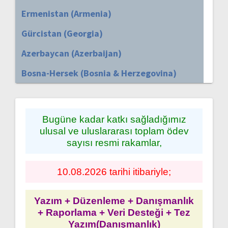
Ermenistan (Armenia)
Gürcistan (Georgia)
Azerbaycan (Azerbaijan)
Bosna-Hersek (Bosnia & Herzegovina)
Bugüne kadar katkı sağladığımız
ulusal ve uluslararası toplam ödev
sayısı resmi rakamlar,
10.08.2026 tarihi itibariyle;
Yazım + Düzenleme + Danışmanlık
+ Raporlama + Veri Desteği + Tez
Yazım(Danışmanlık)