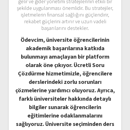
gelir ve gider yönetimi stratejilerinin etkili bir
şekilde uygulanması önemlidir. Bu stratejiler,
işletmelerin finansal sağlığını güçlendirir,
rekabet güçlerini artırır ve uzun vadeli
başarılarını destekler.
Ödevcim, üniversite öğrencilerinin
akademik başarılarına katkıda
bulunmayı amaçlayan bir platform
olarak öne çıkıyor. Ücretli Soru
Çözdürme hizmetimizle, öğrencilere
derslerindeki zorlu sorunları
çözmelerine yardımcı oluyoruz. Ayrıca,
farklı üniversiteler hakkında detaylı
bilgiler sunarak öğrencilerin
eğitimlerine odaklanmalarını
sağlıyoruz. Üniversite seçiminden ders