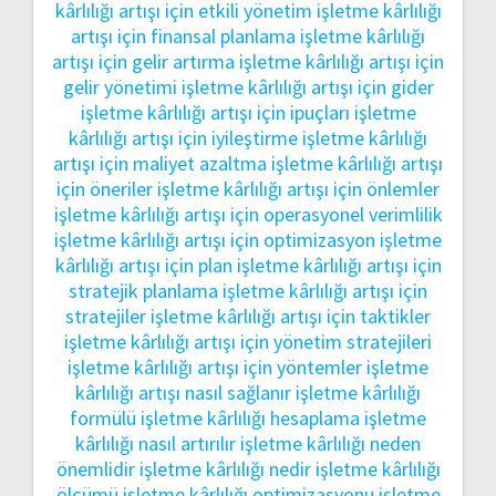
kârlılığı artışı için etkili yönetim
işletme kârlılığı
artışı için finansal planlama
işletme kârlılığı
artışı için gelir artırma
işletme kârlılığı artışı için
gelir yönetimi
işletme kârlılığı artışı için gider
işletme kârlılığı artışı için ipuçları
işletme
kârlılığı artışı için iyileştirme
işletme kârlılığı
artışı için maliyet azaltma
işletme kârlılığı artışı
için öneriler
işletme kârlılığı artışı için önlemler
işletme kârlılığı artışı için operasyonel verimlilik
işletme kârlılığı artışı için optimizasyon
işletme
kârlılığı artışı için plan
işletme kârlılığı artışı için
stratejik planlama
işletme kârlılığı artışı için
stratejiler
işletme kârlılığı artışı için taktikler
işletme kârlılığı artışı için yönetim stratejileri
işletme kârlılığı artışı için yöntemler
işletme
kârlılığı artışı nasıl sağlanır
işletme kârlılığı
formülü
işletme kârlılığı hesaplama
işletme
kârlılığı nasıl artırılır
işletme kârlılığı neden
önemlidir
işletme kârlılığı nedir
işletme kârlılığı
ölçümü
işletme kârlılığı optimizasyonu
işletme