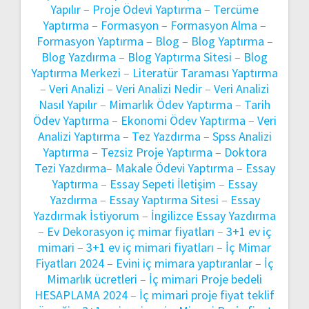
Yapılır
–
Proje Ödevi Yaptırma
–
Tercüme
Yaptırma
–
Formasyon
–
Formasyon Alma
–
Formasyon Yaptırma
–
Blog
–
Blog Yaptırma
–
Blog Yazdırma
–
Blog Yaptırma Sitesi
–
Blog
Yaptırma Merkezi
–
Literatür Taraması Yaptırma
–
Veri Analizi
–
Veri Analizi Nedir
–
Veri Analizi
Nasıl Yapılır
–
Mimarlık Ödev Yaptırma
–
Tarih
Ödev Yaptırma
–
Ekonomi Ödev Yaptırma
–
Veri
Analizi Yaptırma
–
Tez Yazdırma
–
Spss Analizi
Yaptırma
–
Tezsiz Proje Yaptırma
–
Doktora
Tezi Yazdırma
–
Makale Ödevi Yaptırma
–
Essay
Yaptırma
–
Essay Sepeti İletişim
–
Essay
Yazdırma
–
Essay Yaptırma Sitesi
–
Essay
Yazdırmak İstiyorum
–
İngilizce Essay Yazdırma
–
Ev Dekorasyon iç mimar fiyatları
–
3+1 ev iç
mimari
–
3+1 ev iç mimari fiyatları
–
İç Mimar
Fiyatları 2024
–
Evini iç mimara yaptıranlar
–
İç
Mimarlık ücretleri
–
İç mimari Proje bedeli
HESAPLAMA 2024
–
İç mimari proje fiyat teklif