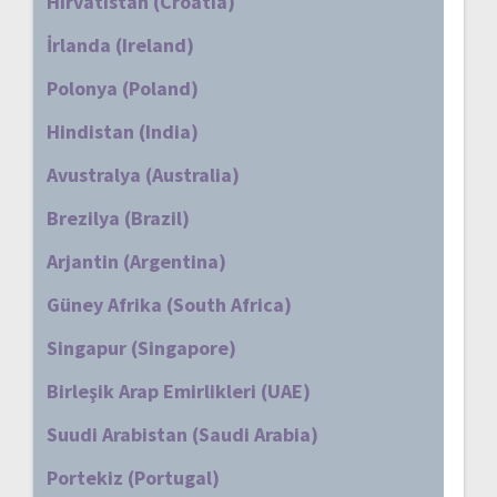
Hırvatistan (Croatia)
İrlanda (Ireland)
Polonya (Poland)
Hindistan (India)
Avustralya (Australia)
Brezilya (Brazil)
Arjantin (Argentina)
Güney Afrika (South Africa)
Singapur (Singapore)
Birleşik Arap Emirlikleri (UAE)
Suudi Arabistan (Saudi Arabia)
Portekiz (Portugal)