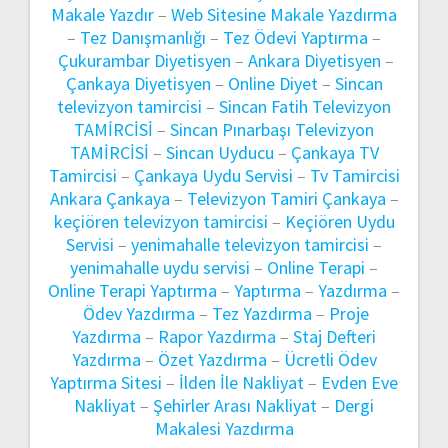
Makale Yazdır
–
Web Sitesine Makale Yazdırma
–
Tez Danışmanlığı
–
Tez Ödevi Yaptırma
–
Çukurambar Diyetisyen
–
Ankara Diyetisyen
–
Çankaya Diyetisyen
–
Online Diyet
–
Sincan
televizyon tamircisi
–
Sincan Fatih Televizyon
TAMİRCİSİ
–
Sincan Pınarbaşı Televizyon
TAMİRCİSİ
–
Sincan Uyducu
–
Çankaya TV
Tamircisi
–
Çankaya Uydu Servisi
–
Tv Tamircisi
Ankara Çankaya
–
Televizyon Tamiri Çankaya
–
keçiören televizyon tamircisi
–
Keçiören Uydu
Servisi
–
yenimahalle televizyon tamircisi
–
yenimahalle uydu servisi
–
Online Terapi
–
Online Terapi Yaptırma
–
Yaptırma
–
Yazdırma
–
Ödev Yazdırma
–
Tez Yazdırma
–
Proje
Yazdırma
–
Rapor Yazdırma
–
Staj Defteri
Yazdırma
–
Özet Yazdırma
–
Ücretli Ödev
Yaptırma Sitesi
–
İlden İle Nakliyat
–
Evden Eve
Nakliyat
–
Şehirler Arası Nakliyat
–
Dergi
Makalesi Yazdırma