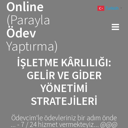
Online
Skip
Turkish
to
▼
(Parayla
content
Ödev
Yaptırma)
İŞLETME KÂRLILIĞI:
GELIR VE GIDER
YÖNETIMI
STRATEJILERI
Ödevcim'le ödevleriniz bir adım önde
... - 7 / 24 hizmet vermekteyiz... @@@