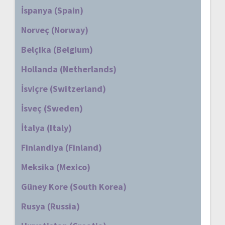
İspanya (Spain)
Norveç (Norway)
Belçika (Belgium)
Hollanda (Netherlands)
İsviçre (Switzerland)
İsveç (Sweden)
İtalya (Italy)
Finlandiya (Finland)
Meksika (Mexico)
Güney Kore (South Korea)
Rusya (Russia)