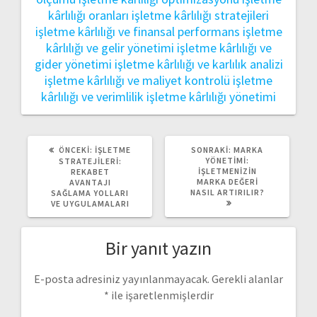
kârlılığı oranları
işletme kârlılığı stratejileri
işletme kârlılığı ve finansal performans
işletme
kârlılığı ve gelir yönetimi
işletme kârlılığı ve
gider yönetimi
işletme kârlılığı ve karlılık analizi
işletme kârlılığı ve maliyet kontrolü
işletme
kârlılığı ve verimlilik
işletme kârlılığı yönetimi
ÖNCEKI
SONRAKI
ÖNCEKI:
İŞLETME
SONRAKI:
MARKA
YAZI:
YAZI:
YÖNETIMI:
STRATEJILERI:
İŞLETMENIZIN
REKABET
MARKA DEĞERI
AVANTAJI
NASIL ARTIRILIR?
SAĞLAMA YOLLARI
VE UYGULAMALARI
Bir yanıt yazın
E-posta adresiniz yayınlanmayacak.
Gerekli alanlar
*
ile işaretlenmişlerdir