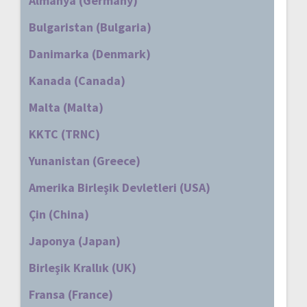
Almanya (Germany)
Bulgaristan (Bulgaria)
Danimarka (Denmark)
Kanada (Canada)
Malta (Malta)
KKTC (TRNC)
Yunanistan (Greece)
Amerika Birleşik Devletleri (USA)
Çin (China)
Japonya (Japan)
Birleşik Krallık (UK)
Fransa (France)