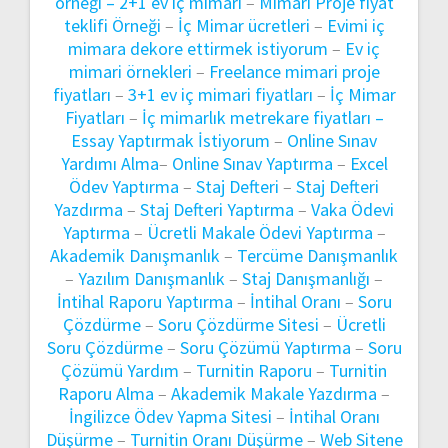
örneği –
2+1 ev iç mimari
–
Mimari Proje fiyat
teklifi Örneği
–
İç Mimar ücretleri
–
Evimi iç
mimara dekore ettirmek istiyorum
–
Ev iç
mimari örnekleri
–
Freelance mimari proje
fiyatları
–
3+1 ev iç mimari fiyatları
–
İç Mimar
Fiyatları
–
İç mimarlık metrekare fiyatları –
Essay Yaptırmak İstiyorum
–
Online Sınav
Yardımı Alma
–
Online Sınav Yaptırma
–
Excel
Ödev Yaptırma
–
Staj Defteri
–
Staj Defteri
Yazdırma
–
Staj Defteri Yaptırma
–
Vaka Ödevi
Yaptırma
–
Ücretli Makale Ödevi Yaptırma
–
Akademik Danışmanlık
–
Tercüme Danışmanlık
–
Yazılım Danışmanlık
–
Staj Danışmanlığı
–
İntihal Raporu Yaptırma
–
İntihal Oranı
–
Soru
Çözdürme
–
Soru Çözdürme Sitesi
–
Ücretli
Soru Çözdürme
–
Soru Çözümü Yaptırma
–
Soru
Çözümü Yardım
–
Turnitin Raporu
–
Turnitin
Raporu Alma
–
Akademik Makale Yazdırma
–
İngilizce Ödev Yapma Sitesi
–
İntihal Oranı
Düşürme
–
Turnitin Oranı Düşürme
–
Web Sitene