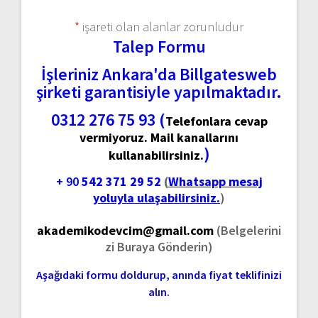
*
işareti olan alanlar zorunludur
Talep Formu
İşleriniz Ankara'da Billgatesweb
şirketi garantisiyle yapılmaktadır.
0312 276 75 93 (
Telefonlara cevap
vermiyoruz. Mail kanallarını
)
kullanabilirsiniz.
+ 90
542 371 29 52
(
Whatsapp mesaj
yoluyla ulaşabilirsiniz.
)
akademikodevcim@gmail.com
(Belgelerini
zi Buraya Gönderin)
Aşağıdaki formu doldurup, anında fiyat teklifinizi
alın.