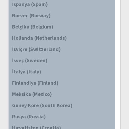
İspanya (Spain)
Norveç (Norway)
Belçika (Belgium)
Hollanda (Netherlands)
İsviçre (Switzerland)
İsveç (Sweden)
İtalya (Italy)
Finlandiya (Finland)
Meksika (Mexico)
Güney Kore (South Korea)
Rusya (Russia)
Hırvatistan (Croatia)