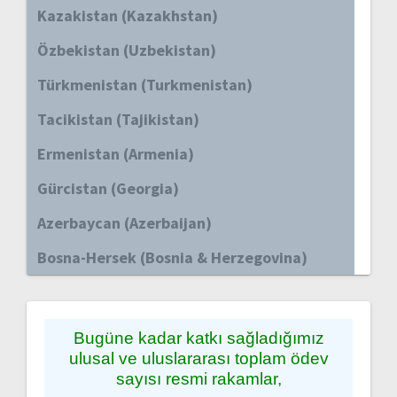
Kazakistan (Kazakhstan)
Özbekistan (Uzbekistan)
Türkmenistan (Turkmenistan)
Tacikistan (Tajikistan)
Ermenistan (Armenia)
Gürcistan (Georgia)
Azerbaycan (Azerbaijan)
Bosna-Hersek (Bosnia & Herzegovina)
Bugüne kadar katkı sağladığımız
ulusal ve uluslararası toplam ödev
sayısı resmi rakamlar,