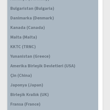
Bulgaristan (Bulgaria)
Danimarka (Denmark)
Kanada (Canada)
Malta (Malta)
KKTC (TRNC)
Yunanistan (Greece)
Amerika Birleşik Devletleri (USA)
Çin (China)
Japonya (Japan)
Birleşik Krallık (UK)
Fransa (France)