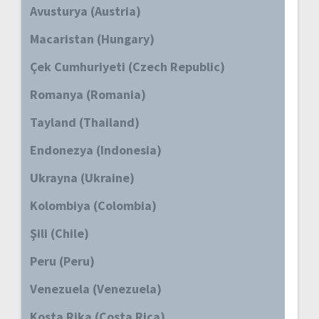
Avusturya (Austria)
Macaristan (Hungary)
Çek Cumhuriyeti (Czech Republic)
Romanya (Romania)
Tayland (Thailand)
Endonezya (Indonesia)
Ukrayna (Ukraine)
Kolombiya (Colombia)
Şili (Chile)
Peru (Peru)
Venezuela (Venezuela)
Kosta Rika (Costa Rica)