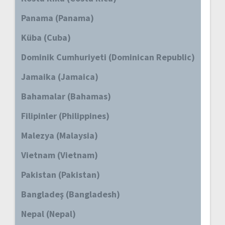
Panama (Panama)
Küba (Cuba)
Dominik Cumhuriyeti (Dominican Republic)
Jamaika (Jamaica)
Bahamalar (Bahamas)
Filipinler (Philippines)
Malezya (Malaysia)
Vietnam (Vietnam)
Pakistan (Pakistan)
Bangladeş (Bangladesh)
Nepal (Nepal)