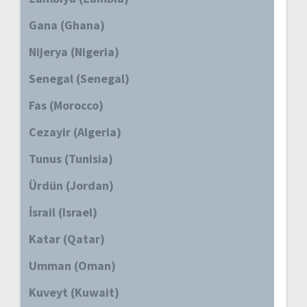
Gana (Ghana)
Nijerya (Nigeria)
Senegal (Senegal)
Fas (Morocco)
Cezayir (Algeria)
Tunus (Tunisia)
Ürdün (Jordan)
İsrail (Israel)
Katar (Qatar)
Umman (Oman)
Kuveyt (Kuwait)