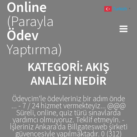
Online
Skip
Turkish
to
▼
(Parayla
content
Ödev
Yaptırma)
KATEGORI:
AKIŞ
ANALIZI NEDIR
Ödevcim'le ödevleriniz bir adım önde
... - 7 / 24 hizmet vermekteyiz... @@@
Süreli, online, quiz türü sınavlarda
yardımcı olmuyoruz. Teklif etmeyin. -
İşleriniz Ankara'da Billgatesweb şirketi
güvencesiyle yapılmaktadır. 0 (312)