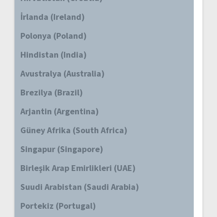
İrlanda (Ireland)
Polonya (Poland)
Hindistan (India)
Avustralya (Australia)
Brezilya (Brazil)
Arjantin (Argentina)
Güney Afrika (South Africa)
Singapur (Singapore)
Birleşik Arap Emirlikleri (UAE)
Suudi Arabistan (Saudi Arabia)
Portekiz (Portugal)