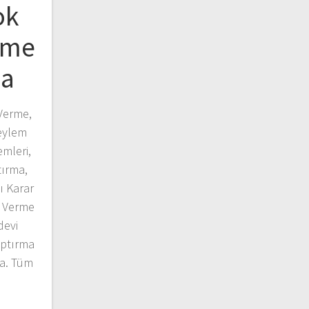
ok
rme
ma
Verme,
eylem
mleri,
tırma,
ı Karar
 Verme
devi
aptırma
a. Tüm