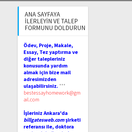
ANA SAYFAYA
İLERLEYIN VE TALEP
FORMUNU DOLDURUN
Ödev, Proje, Makale,
Essay, Tez yaptırma ve
diğer talepleriniz
konusunda yardım
almak için bize mail
adresimizden
ulaşabilirsiniz.
***
bestessayhomework@gm
ail.com
İşleriniz Ankara'da
billgatesweb.com
şirketi
referansı ile, doktora