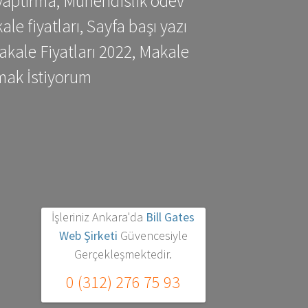
yaptırma, Mühendislik ödev
 fiyatları, Sayfa başı yazı
kale Fiyatları 2022, Makale
mak İstiyorum
İşleriniz Ankara'da
Bill Gates
Web Şirketi
Güvencesiyle
Gerçekleşmektedir.
0 (312) 276 75 93