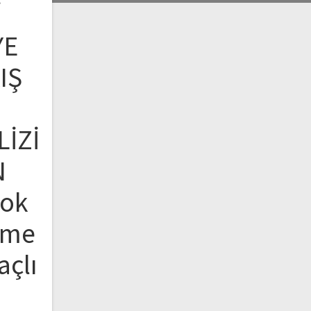
İ
YE
IŞ
LİZİ
N
Çok
rme
açlı