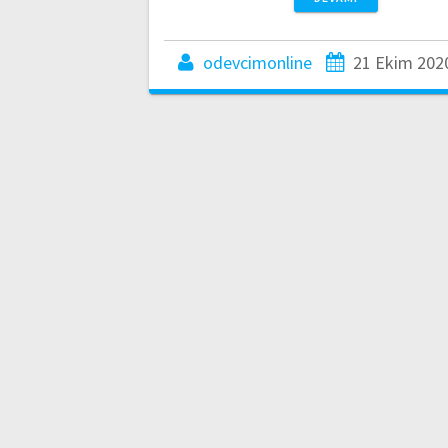
odevcimonline
21 Ekim 202