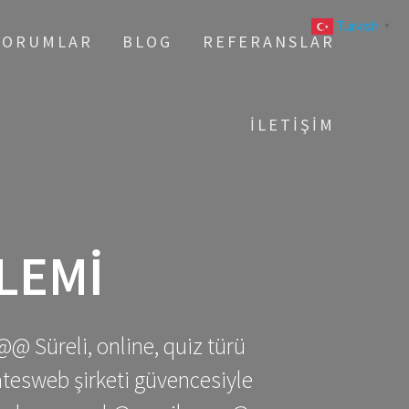
Turkish
▼
YORUMLAR
BLOG
REFERANSLAR
İLETIŞIM
LEMI
@@ Süreli, online, quiz türü
gatesweb şirketi güvencesiyle