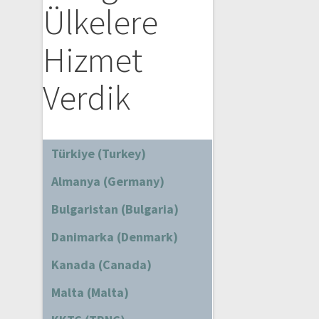
Ülkelere
Hizmet
Verdik
Türkiye (Turkey)
Almanya (Germany)
Bulgaristan (Bulgaria)
Danimarka (Denmark)
Kanada (Canada)
Malta (Malta)