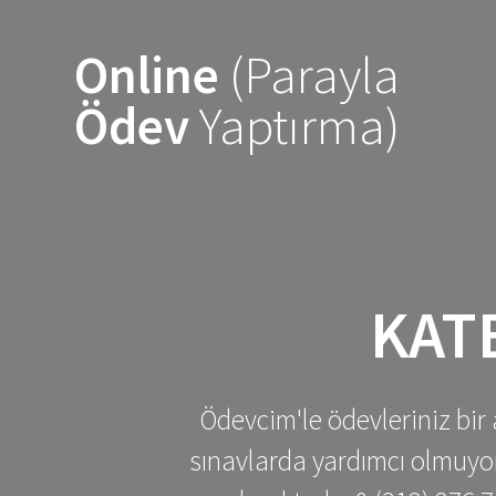
Skip
to
Online
(Parayla
content
Ödev
Yaptırma)
KAT
Ödevcim'le ödevleriniz bir 
sınavlarda yardımcı olmuyoru