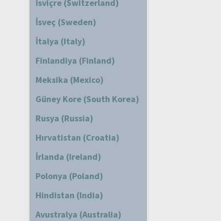
İsviçre (Switzerland)
İsveç (Sweden)
İtalya (Italy)
Finlandiya (Finland)
Meksika (Mexico)
Güney Kore (South Korea)
Rusya (Russia)
Hırvatistan (Croatia)
İrlanda (Ireland)
Polonya (Poland)
Hindistan (India)
Avustralya (Australia)