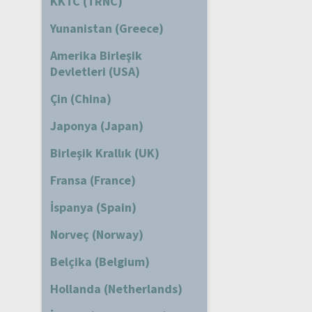
KKTC (TRNC)
Yunanistan (Greece)
Amerika Birleşik
Devletleri (USA)
Çin (China)
Japonya (Japan)
Birleşik Krallık (UK)
Fransa (France)
İspanya (Spain)
Norveç (Norway)
Belçika (Belgium)
Hollanda (Netherlands)