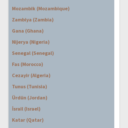
Mozambik (Mozambique)
Zambiya (Zambia)
Gana (Ghana)
Nijerya (Nigeria)
Senegal (Senegal)
Fas (Morocco)
Cezayir (Algeria)
Tunus (Tunisia)
Ürdün (Jordan)
İsrail (Israel)
Katar (Qatar)