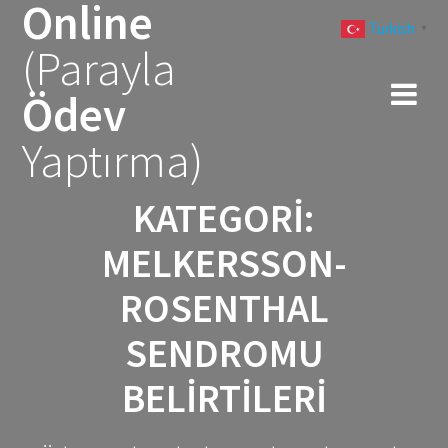
Online
Skip
Turkish
to
▼
(Parayla
content
Ödev
Yaptırma)
KATEGORI:
MELKERSSON-
ROSENTHAL
SENDROMU
BELIRTILERI