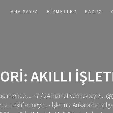
ANA SAYFA
HIZMETLER
KADRO
ORI:
AKILLI IŞLE
adım önde ... - 7 / 24 hizmet vermekteyiz... @
z. Teklif etmeyin. - İşleriniz Ankara'da Bill