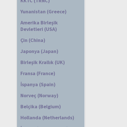
KKTC (TRNC)
Yunanistan (Greece)
Amerika Birleşik
Devletleri (USA)
Çin (China)
Japonya (Japan)
Birleşik Krallık (UK)
Fransa (France)
İspanya (Spain)
Norveç (Norway)
Belçika (Belgium)
Hollanda (Netherlands)