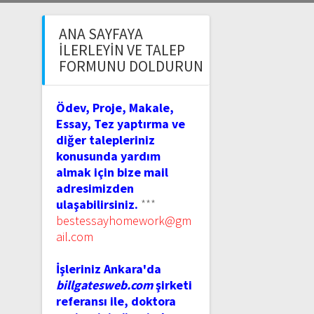
ANA SAYFAYA
İLERLEYIN VE TALEP
FORMUNU DOLDURUN
Ödev, Proje, Makale,
Essay, Tez yaptırma ve
diğer talepleriniz
konusunda yardım
almak için bize mail
adresimizden
ulaşabilirsiniz.
***
bestessayhomework@gm
ail.com
İşleriniz Ankara'da
billgatesweb.com
şirketi
referansı ile, doktora