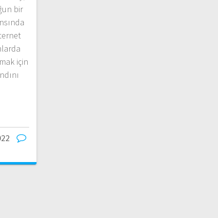
un bir
ansında
ternet
nlarda
mak için
andını
022