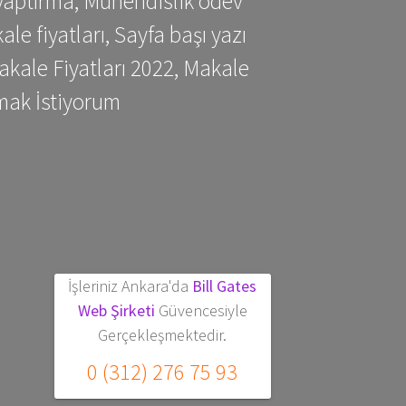
yaptırma, Mühendislik ödev
 fiyatları, Sayfa başı yazı
kale Fiyatları 2022, Makale
mak İstiyorum
İşleriniz Ankara'da
Bill Gates
Web Şirketi
Güvencesiyle
Gerçekleşmektedir.
0 (312) 276 75 93