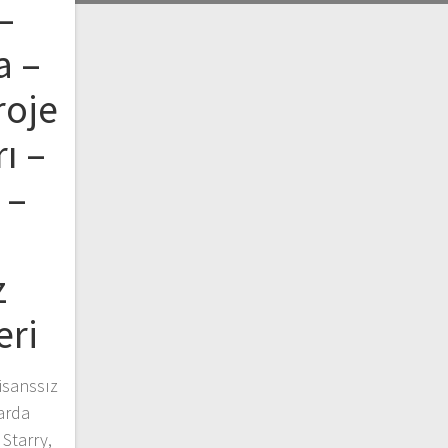
–
a –
roje
ı –
 –
z
eri
isanssız
arda
 Starry,