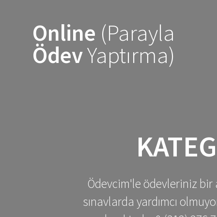
Skip
to
Online
(Parayla
content
Ödev
Yaptırma)
KATEG
Ödevcim'le ödevleriniz bir 
sınavlarda yardımcı olmuyoru