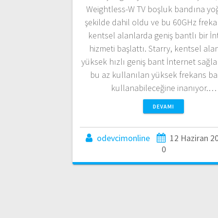
Weightless-W TV boşluk bandına yoğ
şekilde dahil oldu ve bu 60GHz frek
kentsel alanlarda geniş bantlı bir İn
hizmeti başlattı. Starry, kentsel ala
yüksek hızlı geniş bant İnternet sağla
bu az kullanılan yüksek frekans b
kullanabileceğine inanıyor.…
DEVAMI
odevcimonline
12 Haziran 2
0