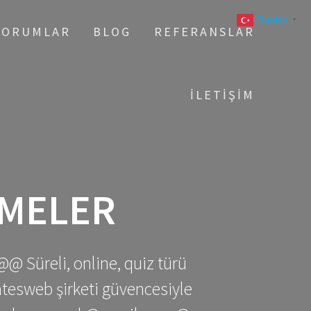
Turkish
▼
YORUMLAR
BLOG
REFERANSLAR
İLETIŞIM
TMELER
@@ Süreli, online, quiz türü
gatesweb şirketi güvencesiyle