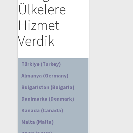
Ülkelere
Hizmet
Verdik
Türkiye (Turkey)
Almanya (Germany)
Bulgaristan (Bulgaria)
Danimarka (Denmark)
Kanada (Canada)
Malta (Malta)