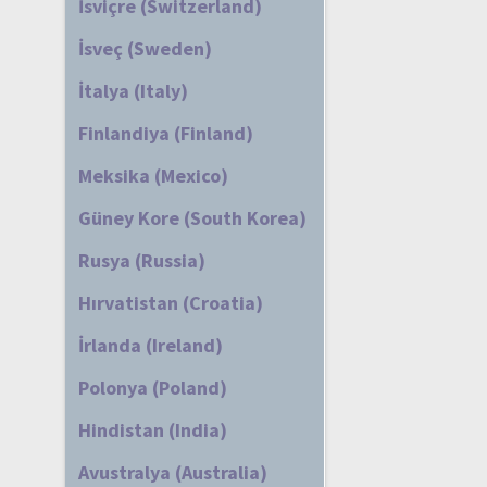
İsviçre (Switzerland)
İsveç (Sweden)
İtalya (Italy)
Finlandiya (Finland)
Meksika (Mexico)
Güney Kore (South Korea)
Rusya (Russia)
Hırvatistan (Croatia)
İrlanda (Ireland)
Polonya (Poland)
Hindistan (India)
Avustralya (Australia)