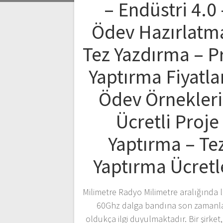
– Endüstri 4.0 
Ödev Hazırlatm
Tez Yazdırma – P
Yaptırma Fiyatlar
Ödev Örnekleri
Ücretli Proje
Yaptırma – Te
Yaptırma Ücretl
Milimetre Radyo Milimetre aralığında l
60Ghz dalga bandına son zamanl
oldukça ilgi duyulmaktadır. Bir şirket,