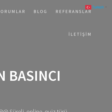
Turkish
▼
YORUMLAR
BLOG
REFERANSLAR
İLETIŞIM
N BASINCI
@@ Süreli, online, quiz türü