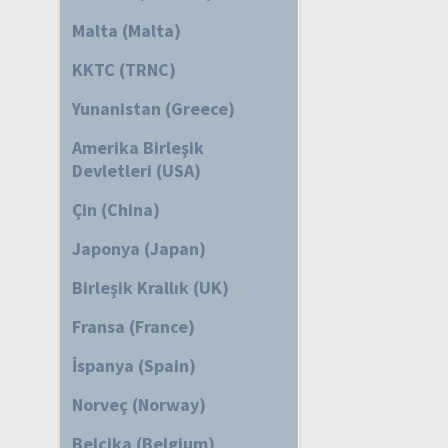
Malta (Malta)
KKTC (TRNC)
Yunanistan (Greece)
Amerika Birleşik
Devletleri (USA)
Çin (China)
Japonya (Japan)
Birleşik Krallık (UK)
Fransa (France)
İspanya (Spain)
Norveç (Norway)
Belçika (Belgium)