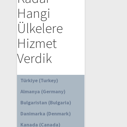
Hangi
Ülkelere
Hizmet
Verdik
Türkiye (Turkey)
Almanya (Germany)
Bulgaristan (Bulgaria)
Danimarka (Denmark)
Kanada (Canada)