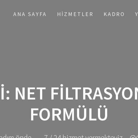
ANA SAYFA
HIZMETLER
KADRO
I:
NET FILTRASYO
FORMÜLÜ
adım önde ... - 7 / 24 hizmet vermekteyiz... @