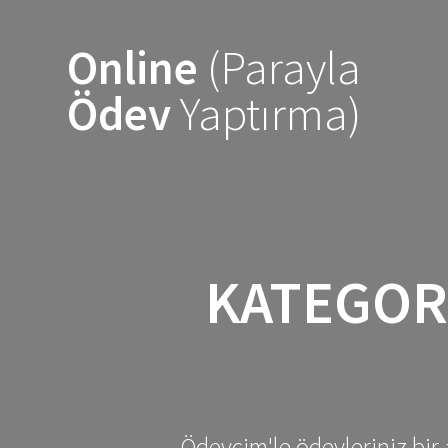
Skip
to
Online
(Parayla
content
Ödev
Yaptırma)
KATEGOR
Ödevcim'le ödevleriniz bir 