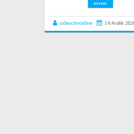
DEVAMI
odevcimonline
14 Aralık 202