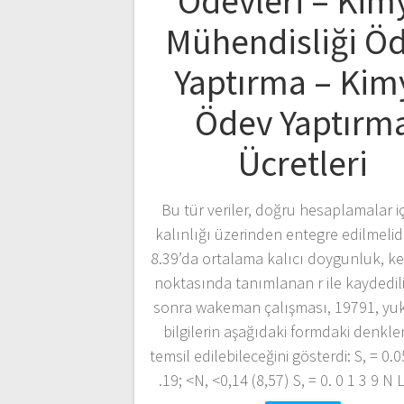
Ödevleri – Kim
Mühendisliği Ö
Yaptırma – Kim
Ödev Yaptırm
Ücretleri
Bu tür veriler, doğru hesaplamalar i
kalınlığı üzerinden entegre edilmelidi
8.39’da ortalama kalıcı doygunluk, ke
noktasında tanımlanan r ile kaydedil
sonra wakeman çalışması, 19791, yuk
bilgilerin aşağıdaki formdaki denkle
temsil edilebileceğini gösterdi: S, = 0.
.19; <N, <0,14 (8,57) S, = 0. 0 1 3 9 N