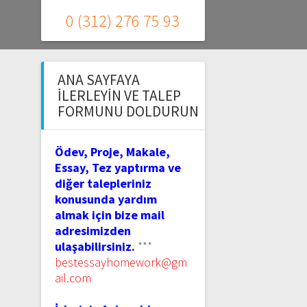
0 (312) 276 75 93
ANA SAYFAYA
İLERLEYIN VE TALEP
FORMUNU DOLDURUN
Ödev, Proje, Makale,
Essay, Tez yaptırma ve
diğer talepleriniz
konusunda yardım
almak için bize mail
adresimizden
ulaşabilirsiniz.
***
bestessayhomework@gm
ail.com