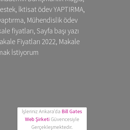
estek, İktisat ödev YAPTIRMA,
yaptırma, Mühendislik ödev
 fiyatları, Sayfa başı yazı
kale Fiyatları 2022, Makale
mak İstiyorum
İşleriniz Ankara'da
Bill Gates
Web Şirketi
Güvencesiyle
Gerçekleşmektedir.