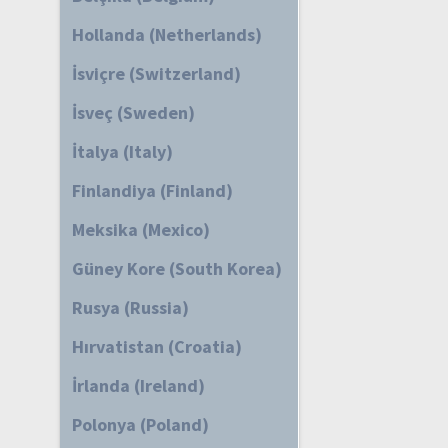
Hollanda (Netherlands)
İsviçre (Switzerland)
İsveç (Sweden)
İtalya (Italy)
Finlandiya (Finland)
Meksika (Mexico)
Güney Kore (South Korea)
Rusya (Russia)
Hırvatistan (Croatia)
İrlanda (Ireland)
Polonya (Poland)