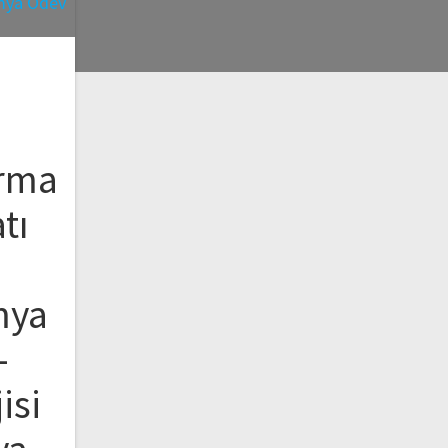
ırma
tı
mya
–
isi