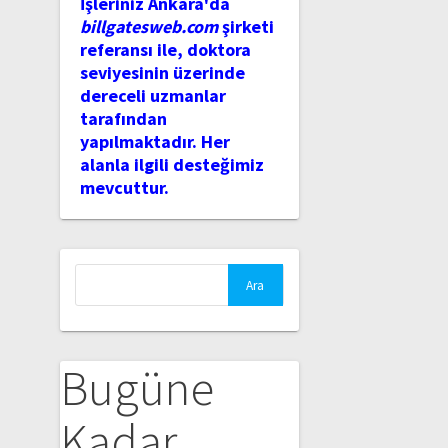
İşleriniz Ankara'da
billgatesweb.com
şirketi
referansı ile, doktora
seviyesinin üzerinde
dereceli uzmanlar
tarafından
yapılmaktadır. Her
alanla ilgili desteğimiz
mevcuttur.
Arama:
Bugüne
Kadar