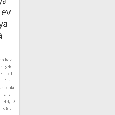
ya
dev
ya
a
çin kek
r; Şekil
kin orta
ir. Daha
arıdaki
mlerle
0524N, -0
 L o. 8…