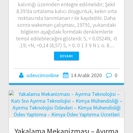
kalınlığı üzerinden entegre edilmelidir; Şekil
8.39’da ortalama kalıcı doygunluk, kekin orta
noktasında tanımlanan r ile kaydedilir. Daha
sonra wakeman çalışması, 19791, yukarıdaki
bilgilerin aşağıdaki formdaki denklemlerle
temsil edilebileceğini gösterdi: S, = 0.0524N, -0
.19; <N, <0,14 (8,57) S, = 0. 0 1 3 9 N L o. 8…
DEVAMI
odevcimonline
14 Aralık 2020
0
Yakalama Mekanizması – Ayırma