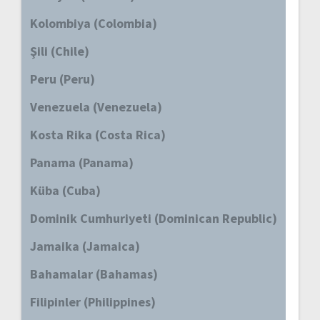
Kolombiya (Colombia)
Şili (Chile)
Peru (Peru)
Venezuela (Venezuela)
Kosta Rika (Costa Rica)
Panama (Panama)
Küba (Cuba)
Dominik Cumhuriyeti (Dominican Republic)
Jamaika (Jamaica)
Bahamalar (Bahamas)
Filipinler (Philippines)