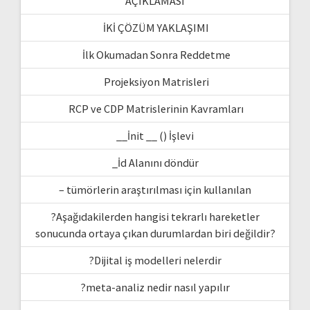
AÇIKLAMASI
İKİ ÇÖZÜM YAKLAŞIMI
İlk Okumadan Sonra Reddetme
Projeksiyon Matrisleri
RCP ve CDP Matrislerinin Kavramları
__İnit __ () İşlevi
_İd Alanını döndür
– tümörlerin araştırılması için kullanılan
?Aşağıdakilerden hangisi tekrarlı hareketler
sonucunda ortaya çıkan durumlardan biri değildir?
?Dijital iş modelleri nelerdir
?meta-analiz nedir nasıl yapılır