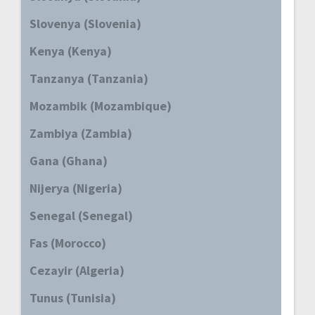
Slovenya (Slovenia)
Kenya (Kenya)
Tanzanya (Tanzania)
Mozambik (Mozambique)
Zambiya (Zambia)
Gana (Ghana)
Nijerya (Nigeria)
Senegal (Senegal)
Fas (Morocco)
Cezayir (Algeria)
Tunus (Tunisia)