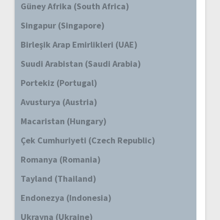
Güney Afrika (South Africa)
Singapur (Singapore)
Birleşik Arap Emirlikleri (UAE)
Suudi Arabistan (Saudi Arabia)
Portekiz (Portugal)
Avusturya (Austria)
Macaristan (Hungary)
Çek Cumhuriyeti (Czech Republic)
Romanya (Romania)
Tayland (Thailand)
Endonezya (Indonesia)
Ukrayna (Ukraine)