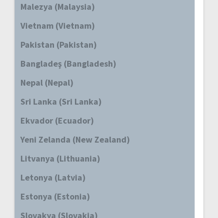
Malezya (Malaysia)
Vietnam (Vietnam)
Pakistan (Pakistan)
Bangladeş (Bangladesh)
Nepal (Nepal)
Sri Lanka (Sri Lanka)
Ekvador (Ecuador)
Yeni Zelanda (New Zealand)
Litvanya (Lithuania)
Letonya (Latvia)
Estonya (Estonia)
Slovakya (Slovakia)