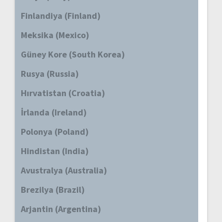
Finlandiya (Finland)
Meksika (Mexico)
Güney Kore (South Korea)
Rusya (Russia)
Hırvatistan (Croatia)
İrlanda (Ireland)
Polonya (Poland)
Hindistan (India)
Avustralya (Australia)
Brezilya (Brazil)
Arjantin (Argentina)