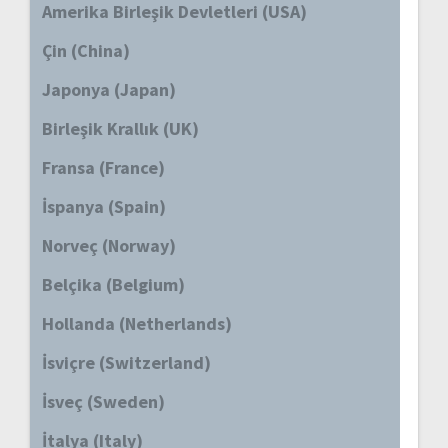
Amerika Birleşik Devletleri (USA)
Çin (China)
Japonya (Japan)
Birleşik Krallık (UK)
Fransa (France)
İspanya (Spain)
Norveç (Norway)
Belçika (Belgium)
Hollanda (Netherlands)
İsviçre (Switzerland)
İsveç (Sweden)
İtalya (Italy)