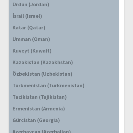
Ürdün (Jordan)
İsrail (Israel)
Katar (Qatar)
Umman (Oman)
Kuveyt (Kuwait)
Kazakistan (Kazakhstan)
Özbekistan (Uzbekistan)
Türkmenistan (Turkmenistan)
Tacikistan (Tajikistan)
Ermenistan (Armenia)
Gürcistan (Georgia)
Azerbaycan (Azerbaijan)