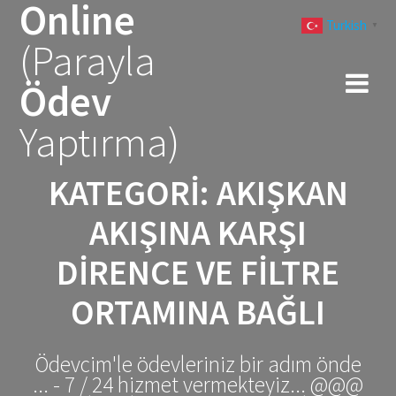
Online
Skip
Turkish
to
▼
(Parayla
content
Ödev
Yaptırma)
KATEGORI:
AKIŞKAN
AKIŞINA KARŞI
DIRENCE VE FILTRE
ORTAMINA BAĞLI
Ödevcim'le ödevleriniz bir adım önde
... - 7 / 24 hizmet vermekteyiz... @@@