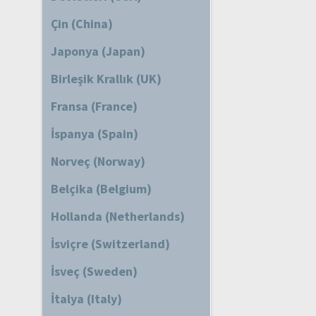
Çin (China)
Japonya (Japan)
Birleşik Krallık (UK)
Fransa (France)
İspanya (Spain)
Norveç (Norway)
Belçika (Belgium)
Hollanda (Netherlands)
İsviçre (Switzerland)
İsveç (Sweden)
İtalya (Italy)