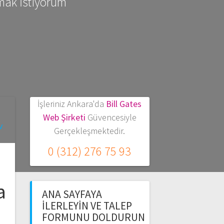
mak İstiyorum
İşleriniz Ankara'da
Bill Gates
Web Şirketi
Güvencesiyle
Gerçekleşmektedir.
0 (312) 276 75 93
a
ANA SAYFAYA
İLERLEYIN VE TALEP
a
FORMUNU DOLDURUN