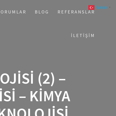
Turkish
▼
YORUMLAR
BLOG
REFERANSLAR
İLETIŞIM
JISI (2) –
SI – KIMYA
KNOLOJISI