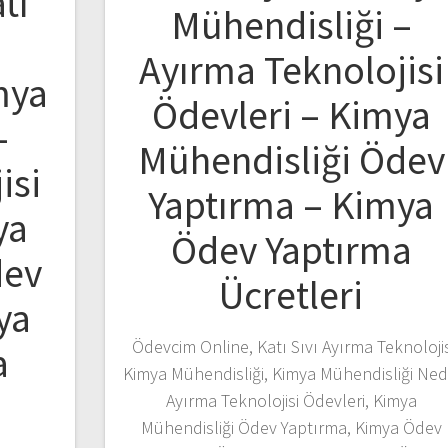
tı
Mühendisliği –
Ayırma Teknolojisi
mya
Ödevleri – Kimya
–
Mühendisliği Ödev
isi
Yaptırma – Kimya
ya
Ödev Yaptırma
dev
Ücretleri
ya
Ödevcim Online, Katı Sıvı Ayırma Teknolojis
a
Kimya Mühendisliği, Kimya Mühendisliği Nedi
Ayırma Teknolojisi Ödevleri, Kimya
Mühendisliği Ödev Yaptırma, Kimya Ödev