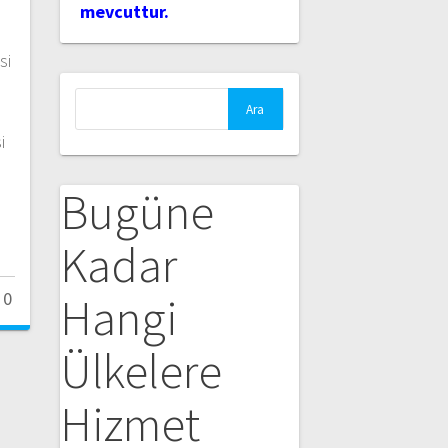
mevcuttur.
si
Arama:
i
Bugüne
Kadar
0
Hangi
Ülkelere
Hizmet