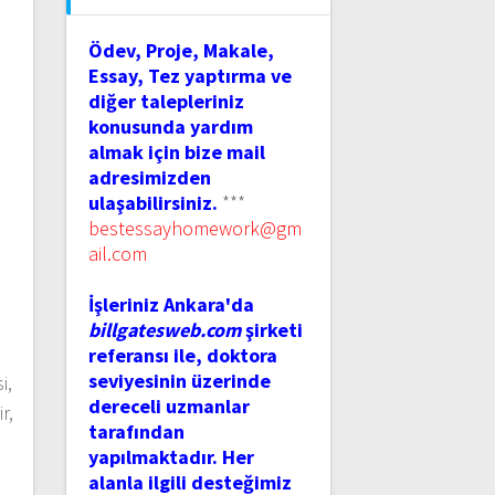
Ödev, Proje, Makale,
Essay, Tez yaptırma ve
diğer talepleriniz
konusunda yardım
almak için bize mail
adresimizden
ulaşabilirsiniz.
***
bestessayhomework@gm
ail.com
İşleriniz Ankara'da
billgatesweb.com
şirketi
referansı ile, doktora
seviyesinin üzerinde
i,
dereceli uzmanlar
r,
tarafından
yapılmaktadır. Her
alanla ilgili desteğimiz