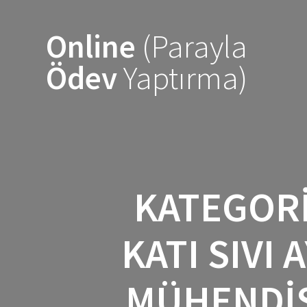
Skip
to
Online
(Parayla
content
Ödev
Yaptırma)
KATEGOR
KATI SIVI
MÜHENDIS