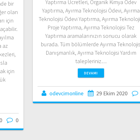
Yaptırma Ücretleri, Organik Kimya Ödev
de bir
Yaptırma, Ayırma Teknolojisi Ödevi, Ayırma
ğer olan
Teknolojisi Ödevi Yaptırma, Ayırma Teknoloji
ı için
Proje Yaptırma, Ayırma Teknolojisi Tez
çabilir.
Yaptırma aramalarınızın sonucu olarak
ayılma
burada. Tüm bölümlerde Ayırma Teknolojis
a az
Danışmanlık, Ayırma Teknolojisi Yardım
ezleri,
talepleriniz…
sla
k için
DEVAMI
çük
odevcimonline
29 Ekim 2020
0
0