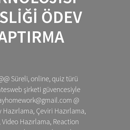
SLIĞI ÖDEV
YAPTIRMA
@@ Süreli, online, quiz türü
gatesweb şirketi güvencesiyle
stessayhomework@gmail.com @
 Hazırlama, Çeviri Hazırlama,
 Video Hazırlama, Reaction