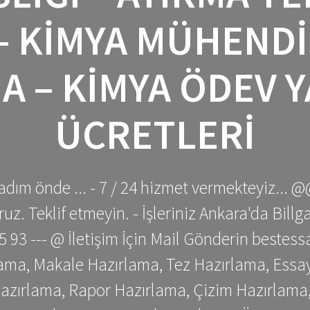
– KIMYA MÜHENDI
A – KIMYA ÖDEV 
ÜCRETLERI
adım önde ... - 7 / 24 hizmet vermekteyiz... @
z. Teklif etmeyin. - İşleriniz Ankara'da Bill
 75 93 --- @ İletişim İçin Mail Gönderin be
ama, Makale Hazırlama, Tez Hazırlama, Essay
azırlama, Rapor Hazırlama, Çizim Hazırlama,