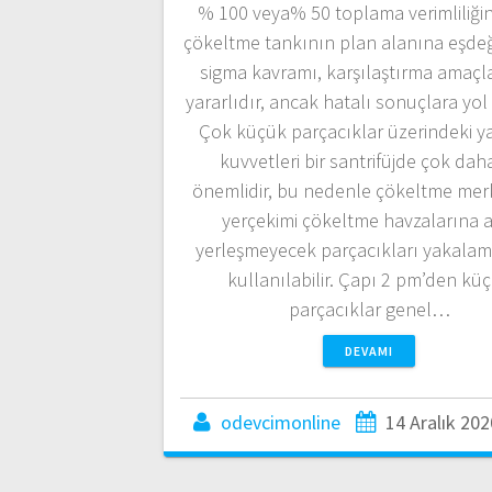
% 100 veya% 50 toplama verimliliğin
çökeltme tankının plan alanına eşde
sigma kavramı, karşılaştırma amaçlar
yararlıdır, ancak hatalı sonuçlara yol a
Çok küçük parçacıklar üzerindeki y
kuvvetleri bir santrifüjde çok dah
önemlidir, bu nedenle çökeltme merk
yerçekimi çökeltme havzalarına a
yerleşmeyecek parçacıkları yakalama
kullanılabilir. Çapı 2 pm’den kü
parçacıklar genel…
DEVAMI
odevcimonline
14 Aralık 202