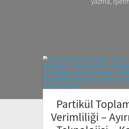
yazma, İşlet
Partikül Topla
Verimliliği – Ayı