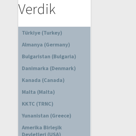
Verdik
Türkiye (Turkey)
Almanya (Germany)
Bulgaristan (Bulgaria)
Danimarka (Denmark)
Kanada (Canada)
Malta (Malta)
KKTC (TRNC)
Yunanistan (Greece)
Amerika Birleşik
Devletleri (USA)