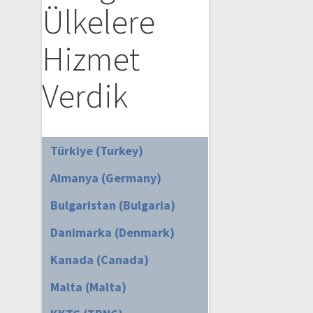
Ülkelere
Hizmet
Verdik
Türkiye (Turkey)
Almanya (Germany)
Bulgaristan (Bulgaria)
Danimarka (Denmark)
Kanada (Canada)
Malta (Malta)