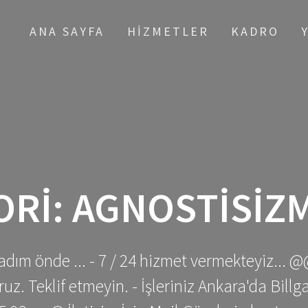
ANA SAYFA
HIZMETLER
KADRO
ORI:
AGNOSTISIZM
adım önde ... - 7 / 24 hizmet vermekteyiz... @
z. Teklif etmeyin. - İşleriniz Ankara'da Bill