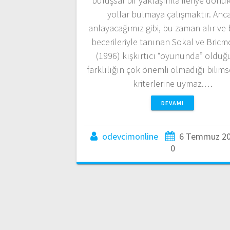
buluşsal bir yaklaşımla ileriye dönük
yollar bulmaya çalışmaktır. Anc
anlayacağımız gibi, bu zaman alır ve 
becerileriyle tanınan Sokal ve Bric
(1996) kışkırtıcı “oyununda” olduğu
farklılığın çok önemli olmadığı bilims
kriterlerine uymaz.…
DEVAMI
odevcimonline
6 Temmuz 2
0