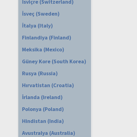
İsviçre (Switzerland)
İsveç (Sweden)
İtalya (Italy)
Finlandiya (Finland)
Meksika (Mexico)
Güney Kore (South Korea)
Rusya (Russia)
Hırvatistan (Croatia)
İrlanda (Ireland)
Polonya (Poland)
Hindistan (India)
Avustralya (Australia)