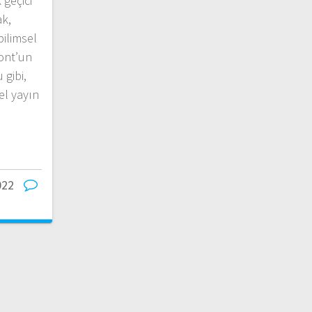
 geçici
ak,
bilimsel
mont’un
 gibi,
el yayın
022