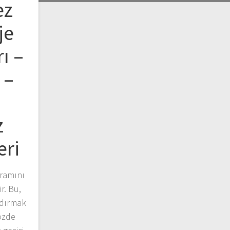
ez
je
ı –
 –
z
eri
vramını
r. Bu,
ndırmak
sözde