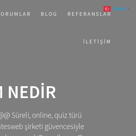
Turkish
▼
YORUMLAR
BLOG
REFERANSLAR
İLETIŞIM
 NEDIR
@@ Süreli, online, quiz türü
gatesweb şirketi güvencesiyle