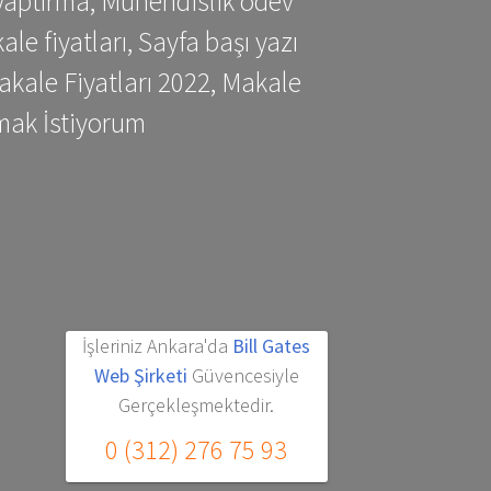
yaptırma, Mühendislik ödev
 fiyatları, Sayfa başı yazı
kale Fiyatları 2022, Makale
mak İstiyorum
İşleriniz Ankara'da
Bill Gates
Web Şirketi
Güvencesiyle
Gerçekleşmektedir.
0 (312) 276 75 93