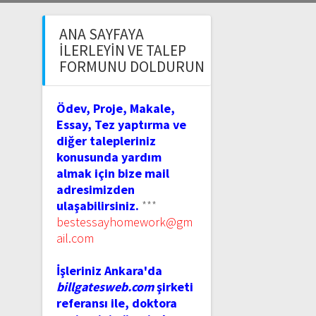
ANA SAYFAYA
İLERLEYIN VE TALEP
FORMUNU DOLDURUN
Ödev, Proje, Makale,
Essay, Tez yaptırma ve
diğer talepleriniz
konusunda yardım
almak için bize mail
adresimizden
ulaşabilirsiniz.
***
bestessayhomework@gm
ail.com
İşleriniz Ankara'da
billgatesweb.com
şirketi
referansı ile, doktora