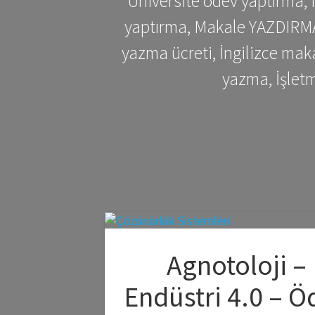
Üniversite ödev yaptırma,
yaptırma, Makale YAZDIRMA 
yazma ücreti, İngilizce ma
yazma, İşlet
Agnotoloji –
Endüstri 4.0 – Ö