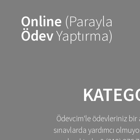
Skip
to
Online
(Parayla
content
Ödev
Yaptırma)
KATEG
Ödevcim'le ödevleriniz bir 
sınavlarda yardımcı olmuyoru