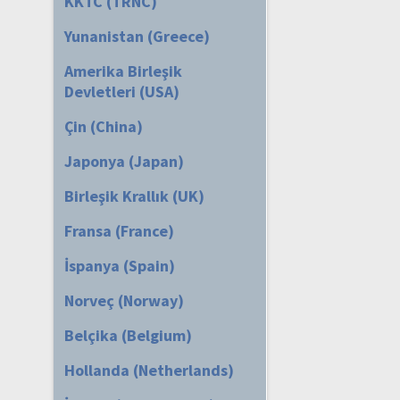
KKTC (TRNC)
Yunanistan (Greece)
Amerika Birleşik
Devletleri (USA)
Çin (China)
Japonya (Japan)
Birleşik Krallık (UK)
Fransa (France)
İspanya (Spain)
Norveç (Norway)
Belçika (Belgium)
Hollanda (Netherlands)