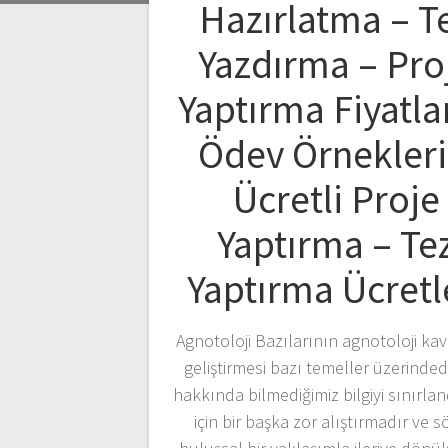
Hazırlatma – T
Yazdırma – Pro
Yaptırma Fiyatlar
Ödev Örnekleri
Ücretli Proje
Yaptırma – Te
Yaptırma Ücretl
Agnotoloji Bazılarının agnotoloji ka
geliştirmesi bazı temeller üzerindedi
hakkında bilmediğimiz bilgiyi sınırla
için bir başka zor alıştırmadır ve 