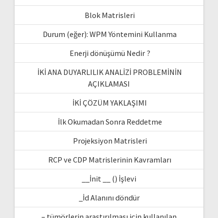
Blok Matrisleri
Durum (eğer): WPM Yöntemini Kullanma
Enerji dönüşümü Nedir ?
İKİ ANA DUYARLILIK ANALİZİ PROBLEMİNİN
AÇIKLAMASI
İKİ ÇÖZÜM YAKLAŞIMI
İlk Okumadan Sonra Reddetme
Projeksiyon Matrisleri
RCP ve CDP Matrislerinin Kavramları
__İnit __ () İşlevi
_İd Alanını döndür
– tümörlerin araştırılması için kullanılan