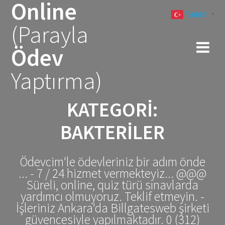
Online
Skip
Turkish
to
▼
(Parayla
content
Ödev
Yaptırma)
KATEGORI:
BAKTERILER
Ödevcim'le ödevleriniz bir adım önde
... - 7 / 24 hizmet vermekteyiz... @@@
Süreli, online, quiz türü sınavlarda
yardımcı olmuyoruz. Teklif etmeyin. -
İşleriniz Ankara'da Billgatesweb şirketi
güvencesiyle yapılmaktadır. 0 (312)