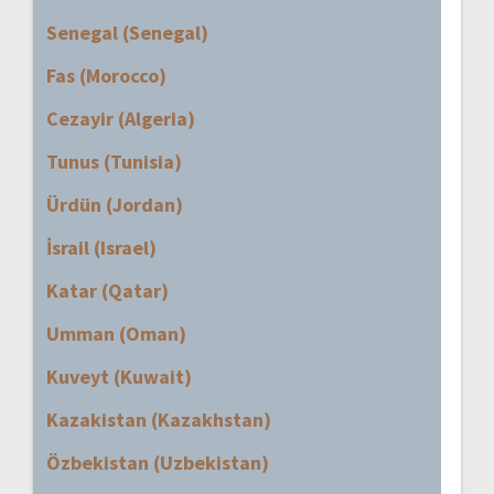
Senegal (Senegal)
Fas (Morocco)
Cezayir (Algeria)
Tunus (Tunisia)
Ürdün (Jordan)
İsrail (Israel)
Katar (Qatar)
Umman (Oman)
Kuveyt (Kuwait)
Kazakistan (Kazakhstan)
Özbekistan (Uzbekistan)