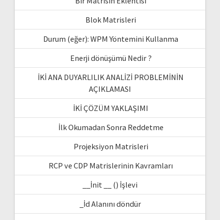
Bir Matrisin Eklentisi
Blok Matrisleri
Durum (eğer): WPM Yöntemini Kullanma
Enerji dönüşümü Nedir ?
İKİ ANA DUYARLILIK ANALİZİ PROBLEMİNİN
AÇIKLAMASI
İKİ ÇÖZÜM YAKLAŞIMI
İlk Okumadan Sonra Reddetme
Projeksiyon Matrisleri
RCP ve CDP Matrislerinin Kavramları
__İnit __ () İşlevi
_İd Alanını döndür