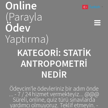
Online
Skip
Turkish
to
▼
(Parayla
content
Ödev
Yaptırma)
KATEGORI:
STATIK
ANTROPOMETRI
NEDIR
Ödevcim'le ödevleriniz bir adım önde
... - 7 / 24 hizmet vermekteyiz... @@@
Süreli, online, quiz türü sınavlarda
yardımcı olmuyoruz. Teklif etmeyin. -