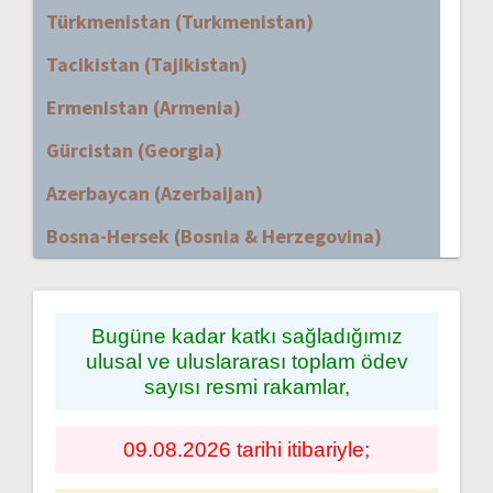
Türkmenistan (Turkmenistan)
Tacikistan (Tajikistan)
Ermenistan (Armenia)
Gürcistan (Georgia)
Azerbaycan (Azerbaijan)
Bosna-Hersek (Bosnia & Herzegovina)
Bugüne kadar katkı sağladığımız
ulusal ve uluslararası toplam ödev
sayısı resmi rakamlar,
09.08.2026 tarihi itibariyle;