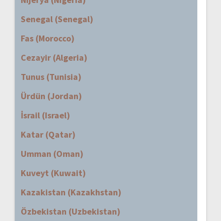
Senegal (Senegal)
Fas (Morocco)
Cezayir (Algeria)
Tunus (Tunisia)
Ürdün (Jordan)
İsrail (Israel)
Katar (Qatar)
Umman (Oman)
Kuveyt (Kuwait)
Kazakistan (Kazakhstan)
Özbekistan (Uzbekistan)