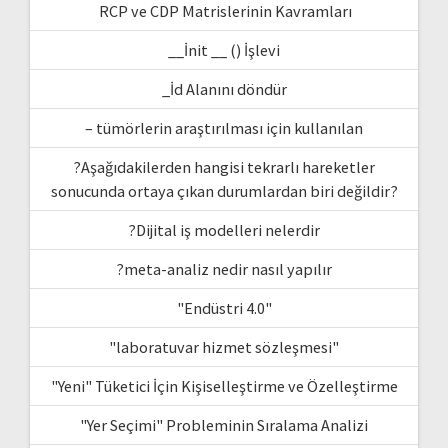
RCP ve CDP Matrislerinin Kavramları
__İnit __ () İşlevi
_İd Alanını döndür
– tümörlerin araştırılması için kullanılan
?Aşağıdakilerden hangisi tekrarlı hareketler
sonucunda ortaya çıkan durumlardan biri değildir?
?Dijital iş modelleri nelerdir
?meta-analiz nedir nasıl yapılır
"Endüstri 4.0"
"laboratuvar hizmet sözleşmesi"
"Yeni" Tüketici İçin Kişiselleştirme ve Özelleştirme
"Yer Seçimi" Probleminin Sıralama Analizi