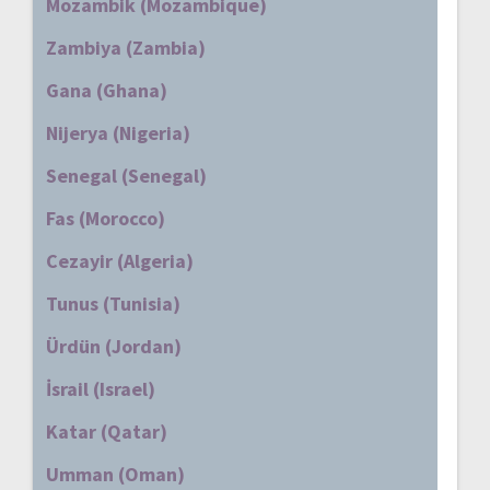
Mozambik (Mozambique)
Zambiya (Zambia)
Gana (Ghana)
Nijerya (Nigeria)
Senegal (Senegal)
Fas (Morocco)
Cezayir (Algeria)
Tunus (Tunisia)
Ürdün (Jordan)
İsrail (Israel)
Katar (Qatar)
Umman (Oman)