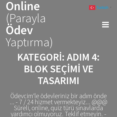
Online
Skip
Turkish
to
▼
(Parayla
content
Ödev
Yaptırma)
KATEGORI:
ADIM 4:
BLOK SEÇIMI VE
TASARIMI
Ödevcim'le ödevleriniz bir adım önde
... - 7 / 24 hizmet vermekteyiz... @@@
Süreli, online, quiz türü sınavlarda
yardımcı olmuyoruz. Teklif etmeyin. -