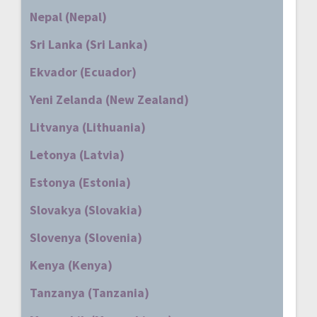
Nepal (Nepal)
Sri Lanka (Sri Lanka)
Ekvador (Ecuador)
Yeni Zelanda (New Zealand)
Litvanya (Lithuania)
Letonya (Latvia)
Estonya (Estonia)
Slovakya (Slovakia)
Slovenya (Slovenia)
Kenya (Kenya)
Tanzanya (Tanzania)