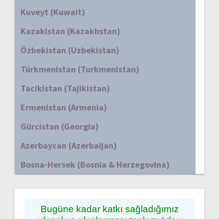
Kuveyt (Kuwait)
Kazakistan (Kazakhstan)
Özbekistan (Uzbekistan)
Türkmenistan (Turkmenistan)
Tacikistan (Tajikistan)
Ermenistan (Armenia)
Gürcistan (Georgia)
Azerbaycan (Azerbaijan)
Bosna-Hersek (Bosnia & Herzegovina)
Bugüne kadar katkı sağladığımız