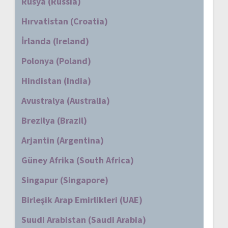
Rusya (Russia)
Hırvatistan (Croatia)
İrlanda (Ireland)
Polonya (Poland)
Hindistan (India)
Avustralya (Australia)
Brezilya (Brazil)
Arjantin (Argentina)
Güney Afrika (South Africa)
Singapur (Singapore)
Birleşik Arap Emirlikleri (UAE)
Suudi Arabistan (Saudi Arabia)