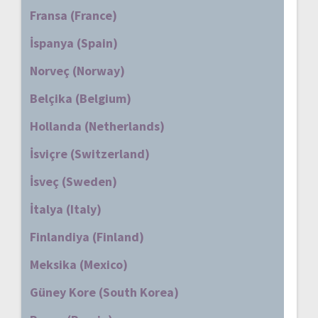
Fransa (France)
İspanya (Spain)
Norveç (Norway)
Belçika (Belgium)
Hollanda (Netherlands)
İsviçre (Switzerland)
İsveç (Sweden)
İtalya (Italy)
Finlandiya (Finland)
Meksika (Mexico)
Güney Kore (South Korea)