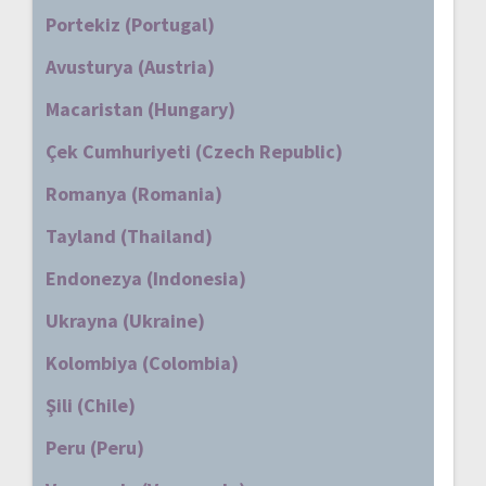
Portekiz (Portugal)
Avusturya (Austria)
Macaristan (Hungary)
Çek Cumhuriyeti (Czech Republic)
Romanya (Romania)
Tayland (Thailand)
Endonezya (Indonesia)
Ukrayna (Ukraine)
Kolombiya (Colombia)
Şili (Chile)
Peru (Peru)