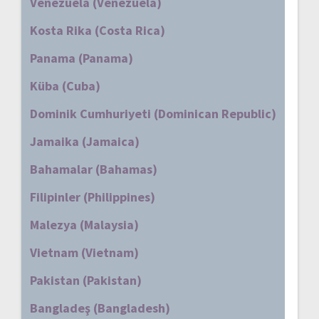
Venezuela (Venezuela)
Kosta Rika (Costa Rica)
Panama (Panama)
Küba (Cuba)
Dominik Cumhuriyeti (Dominican Republic)
Jamaika (Jamaica)
Bahamalar (Bahamas)
Filipinler (Philippines)
Malezya (Malaysia)
Vietnam (Vietnam)
Pakistan (Pakistan)
Bangladeş (Bangladesh)