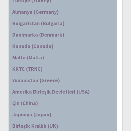
Türkiye (Turkey)
Almanya (Germany)
Bulgaristan (Bulgaria)
Danimarka (Denmark)
Kanada (Canada)
Malta (Malta)
KKTC (TRNC)
Yunanistan (Greece)
Amerika Birleşik Devletleri (USA)
Çin (China)
Japonya (Japan)
Birleşik Krallık (UK)