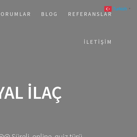
Turkish
▼
YORUMLAR
BLOG
REFERANSLAR
İLETIŞIM
AL ILAÇ
@@ Süreli, online, quiz türü