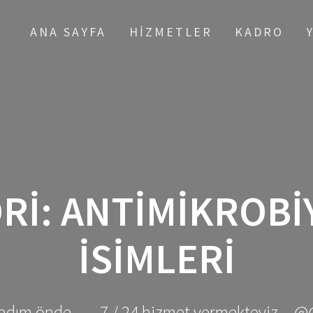
ANA SAYFA
HIZMETLER
KADRO
RI:
ANTIMIKROBIY
ISIMLERI
adım önde ... - 7 / 24 hizmet vermekteyiz... @