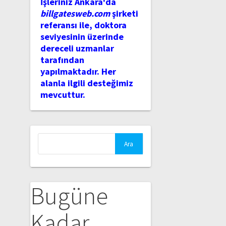
İşleriniz Ankara'da
billgatesweb.com
şirketi
referansı ile, doktora
seviyesinin üzerinde
dereceli uzmanlar
tarafından
yapılmaktadır. Her
alanla ilgili desteğimiz
mevcuttur.
Arama:
Bugüne
Kadar