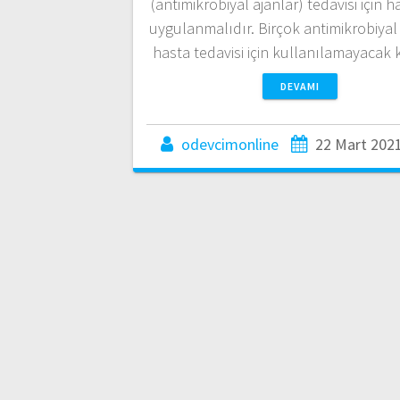
(antimikrobiyal ajanlar) tedavisi için h
uygulanmalıdır. Birçok antimikrobiya
hasta tedavisi için kullanılamayacak
DEVAMI
odevcimonline
22 Mart 202