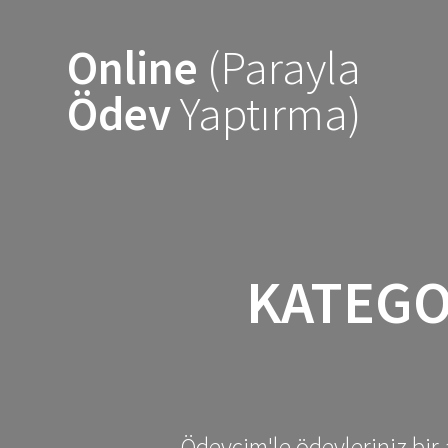
Skip
to
Online
(Parayla
content
Ödev
Yaptırma)
KATEGO
Ödevcim'le ödevleriniz bir 