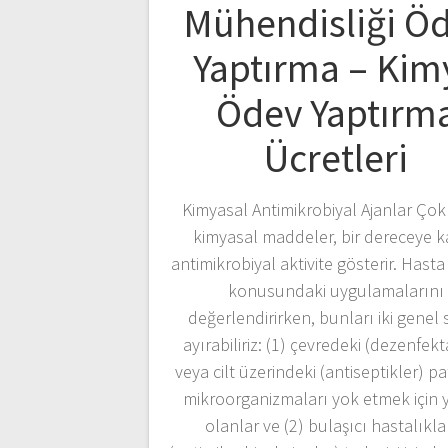
Mühendisliği Ö
Yaptırma – Kim
Ödev Yaptırm
Ücretleri
Kimyasal Antimikrobiyal Ajanlar Çok ç
kimyasal maddeler, bir dereceye 
antimikrobiyal aktivite gösterir. Hast
konusundaki uygulamalarını
değerlendirirken, bunları iki genel 
ayırabiliriz: (1) çevredeki (dezenfekt
veya cilt üzerindeki (antiseptikler) pa
mikroorganizmaları yok etmek için y
olanlar ve (2) bulaşıcı hastalıkla