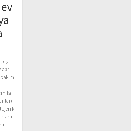
dev
ya
a
eşitli
kadar
a bakımı
sınıfa
anlar)
tojenik
ararlı
rın