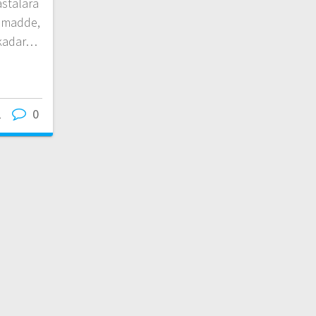
astalara
l madde,
 kadar…
1
0