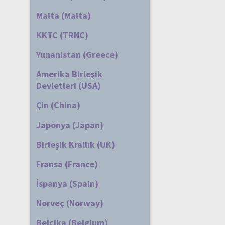
Malta (Malta)
KKTC (TRNC)
Yunanistan (Greece)
Amerika Birleşik
Devletleri (USA)
Çin (China)
Japonya (Japan)
Birleşik Krallık (UK)
Fransa (France)
İspanya (Spain)
Norveç (Norway)
Belçika (Belgium)