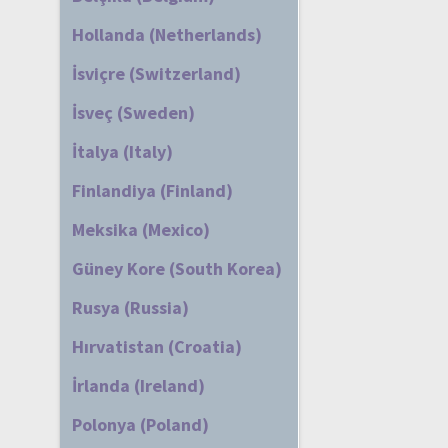
Hollanda (Netherlands)
İsviçre (Switzerland)
İsveç (Sweden)
İtalya (Italy)
Finlandiya (Finland)
Meksika (Mexico)
Güney Kore (South Korea)
Rusya (Russia)
Hırvatistan (Croatia)
İrlanda (Ireland)
Polonya (Poland)