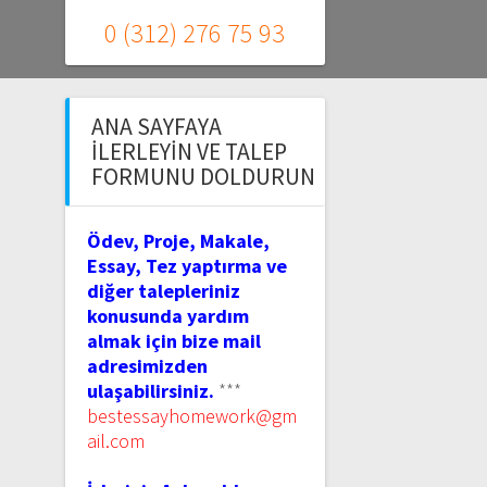
0 (312) 276 75 93
ANA SAYFAYA
İLERLEYIN VE TALEP
FORMUNU DOLDURUN
Ödev, Proje, Makale,
Essay, Tez yaptırma ve
diğer talepleriniz
konusunda yardım
almak için bize mail
adresimizden
ulaşabilirsiniz.
***
bestessayhomework@gm
ail.com