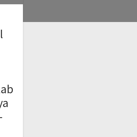
l
Lab
ya
–