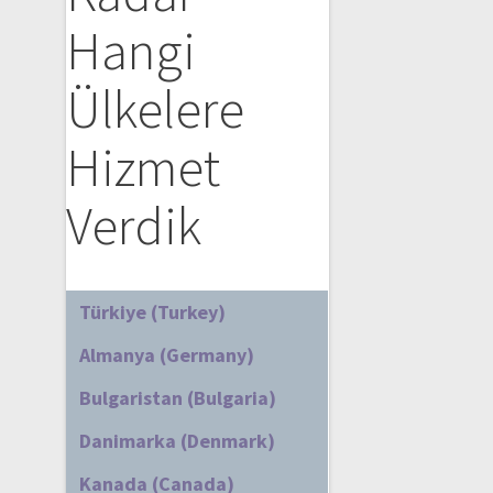
Hangi
Ülkelere
Hizmet
Verdik
Türkiye (Turkey)
Almanya (Germany)
Bulgaristan (Bulgaria)
Danimarka (Denmark)
Kanada (Canada)