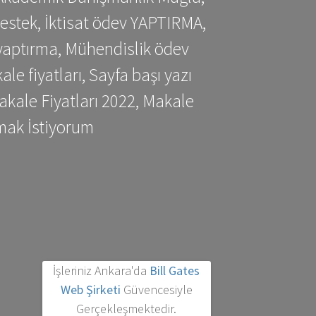
estek, İktisat ödev YAPTIRMA,
yaptırma, Mühendislik ödev
 fiyatları, Sayfa başı yazı
kale Fiyatları 2022, Makale
mak İstiyorum
İşleriniz Ankara'da
Bill Gates
Web Şirketi
Güvencesiyle
Gerçekleşmektedir.