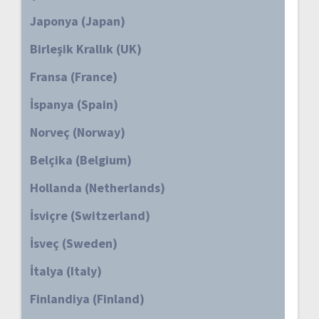
Japonya (Japan)
Birleşik Krallık (UK)
Fransa (France)
İspanya (Spain)
Norveç (Norway)
Belçika (Belgium)
Hollanda (Netherlands)
İsviçre (Switzerland)
İsveç (Sweden)
İtalya (Italy)
Finlandiya (Finland)