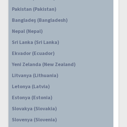
Pakistan (Pakistan)
Bangladeş (Bangladesh)
Nepal (Nepal)
Sri Lanka (Sri Lanka)
Ekvador (Ecuador)
Yeni Zelanda (New Zealand)
Litvanya (Lithuania)
Letonya (Latvia)
Estonya (Estonia)
Slovakya (Slovakia)
Slovenya (Slovenia)