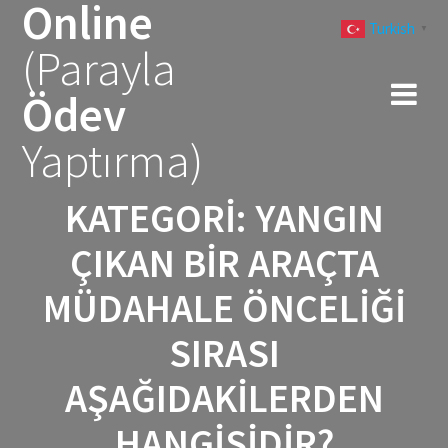
Online
Skip
Turkish
to
▼
(Parayla
content
Ödev
Yaptırma)
KATEGORI:
YANGIN
ÇIKAN BIR ARAÇTA
MÜDAHALE ÖNCELIĞI
SIRASI
AŞAĞIDAKILERDEN
HANGISIDIR?