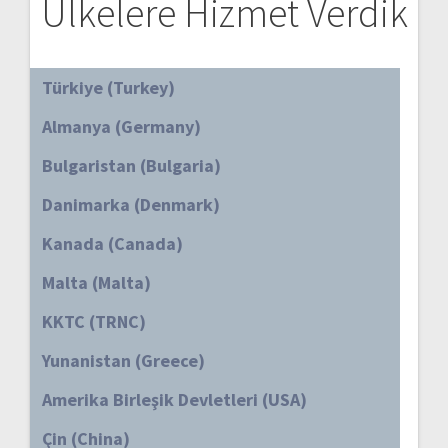
Ülkelere Hizmet Verdik
Türkiye (Turkey)
Almanya (Germany)
Bulgaristan (Bulgaria)
Danimarka (Denmark)
Kanada (Canada)
Malta (Malta)
KKTC (TRNC)
Yunanistan (Greece)
Amerika Birleşik Devletleri (USA)
Çin (China)