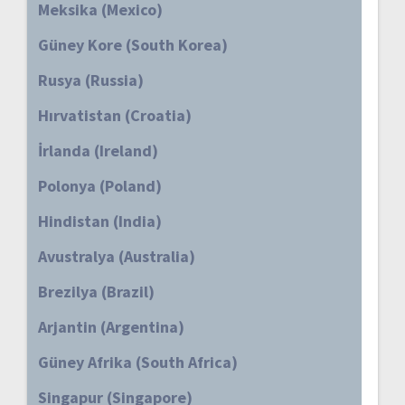
Meksika (Mexico)
Güney Kore (South Korea)
Rusya (Russia)
Hırvatistan (Croatia)
İrlanda (Ireland)
Polonya (Poland)
Hindistan (India)
Avustralya (Australia)
Brezilya (Brazil)
Arjantin (Argentina)
Güney Afrika (South Africa)
Singapur (Singapore)