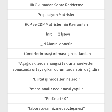
İlk Okumadan Sonra Reddetme
Projeksiyon Matrisleri
RCP ve CDP Matrislerinin Kavramları
__İnit __ () İşlevi
_İd Alanını döndür
– tümörlerin araştırılması için kullanılan
?Aşağıdakilerden hangisi tekrarlı hareketler
sonucunda ortaya çıkan durumlardan biri değildir?
?Dijital iş modelleri nelerdir
?meta-analiz nedir nasıl yapılır
"Endüstri 4.0"
"laboratuvar hizmet sözleşmesi"