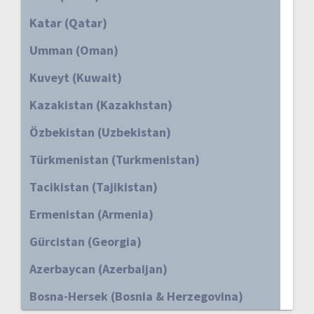
Katar (Qatar)
Umman (Oman)
Kuveyt (Kuwait)
Kazakistan (Kazakhstan)
Özbekistan (Uzbekistan)
Türkmenistan (Turkmenistan)
Tacikistan (Tajikistan)
Ermenistan (Armenia)
Gürcistan (Georgia)
Azerbaycan (Azerbaijan)
Bosna-Hersek (Bosnia & Herzegovina)