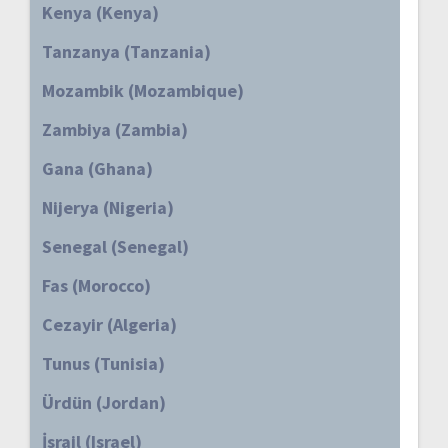
Kenya (Kenya)
Tanzanya (Tanzania)
Mozambik (Mozambique)
Zambiya (Zambia)
Gana (Ghana)
Nijerya (Nigeria)
Senegal (Senegal)
Fas (Morocco)
Cezayir (Algeria)
Tunus (Tunisia)
Ürdün (Jordan)
İsrail (Israel)