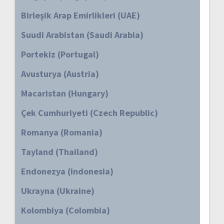
Birleşik Arap Emirlikleri (UAE)
Suudi Arabistan (Saudi Arabia)
Portekiz (Portugal)
Avusturya (Austria)
Macaristan (Hungary)
Çek Cumhuriyeti (Czech Republic)
Romanya (Romania)
Tayland (Thailand)
Endonezya (Indonesia)
Ukrayna (Ukraine)
Kolombiya (Colombia)