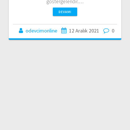
göstergeleridir.…
DEVAMI
odevcimonline
12 Aralık 2021
0