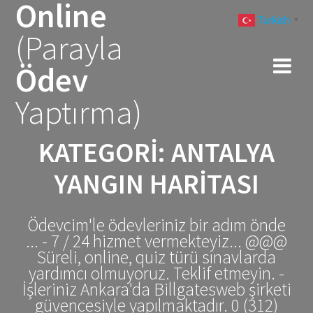
Online
Skip
Turkish
to
▼
(Parayla
content
Ödev
Yaptırma)
KATEGORI:
ANTALYA
YANGIN HARITASI
Ödevcim'le ödevleriniz bir adım önde
... - 7 / 24 hizmet vermekteyiz... @@@
Süreli, online, quiz türü sınavlarda
yardımcı olmuyoruz. Teklif etmeyin. -
İşleriniz Ankara'da Billgatesweb şirketi
güvencesiyle yapılmaktadır. 0 (312)