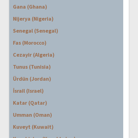
Gana (Ghana)
Nijerya (Nigeria)
Senegal (Senegal)
Fas (Morocco)
Cezayir (Algeria)
Tunus (Tunisia)
Ürdün (Jordan)
İsrail (Israel)
Katar (Qatar)
Umman (Oman)
Kuveyt (Kuwait)