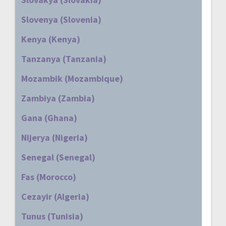
Slovenya (Slovenia)
Kenya (Kenya)
Tanzanya (Tanzania)
Mozambik (Mozambique)
Zambiya (Zambia)
Gana (Ghana)
Nijerya (Nigeria)
Senegal (Senegal)
Fas (Morocco)
Cezayir (Algeria)
Tunus (Tunisia)