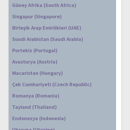
Güney Afrika (South Africa)
Singapur (Singapore)
Birleşik Arap Emirlikleri (UAE)
Suudi Arabistan (Saudi Arabia)
Portekiz (Portugal)
Avusturya (Austria)
Macaristan (Hungary)
Çek Cumhuriyeti (Czech Republic)
Romanya (Romania)
Tayland (Thailand)
Endonezya (Indonesia)
Ukrayna (Ukraine)