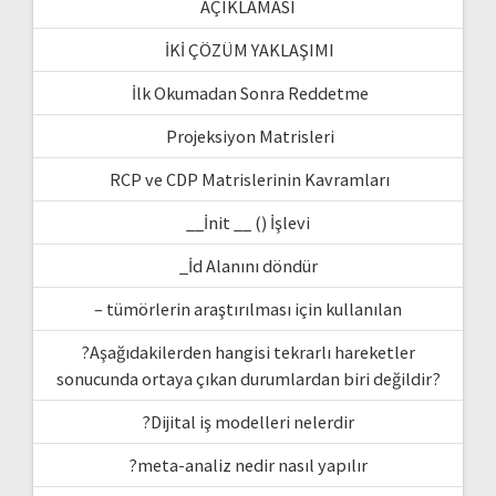
AÇIKLAMASI
İKİ ÇÖZÜM YAKLAŞIMI
İlk Okumadan Sonra Reddetme
Projeksiyon Matrisleri
RCP ve CDP Matrislerinin Kavramları
__İnit __ () İşlevi
_İd Alanını döndür
– tümörlerin araştırılması için kullanılan
?Aşağıdakilerden hangisi tekrarlı hareketler
sonucunda ortaya çıkan durumlardan biri değildir?
?Dijital iş modelleri nelerdir
?meta-analiz nedir nasıl yapılır