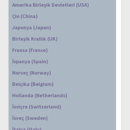
Amerika Birleşik Devletleri (USA)
Çin (China)
Japonya (Japan)
Birleşik Krallık (UK)
Fransa (France)
İspanya (Spain)
Norveç (Norway)
Belçika (Belgium)
Hollanda (Netherlands)
İsviçre (Switzerland)
İsveç (Sweden)
İtalya (Italy)