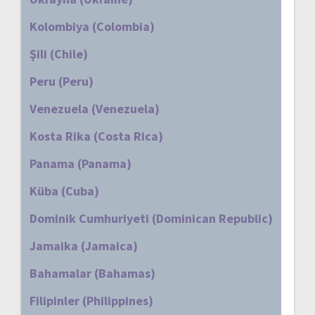
Kolombiya (Colombia)
Şili (Chile)
Peru (Peru)
Venezuela (Venezuela)
Kosta Rika (Costa Rica)
Panama (Panama)
Küba (Cuba)
Dominik Cumhuriyeti (Dominican Republic)
Jamaika (Jamaica)
Bahamalar (Bahamas)
Filipinler (Philippines)