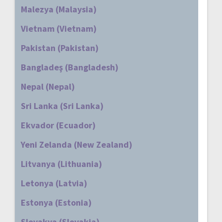
Malezya (Malaysia)
Vietnam (Vietnam)
Pakistan (Pakistan)
Bangladeş (Bangladesh)
Nepal (Nepal)
Sri Lanka (Sri Lanka)
Ekvador (Ecuador)
Yeni Zelanda (New Zealand)
Litvanya (Lithuania)
Letonya (Latvia)
Estonya (Estonia)
Slovakya (Slovakia)