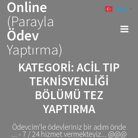
Online
Skip
Turkish
to
▼
(Parayla
content
Ödev
Yaptırma)
KATEGORI:
ACIL TIP
TEKNISYENLIĞI
BÖLÜMÜ TEZ
YAPTIRMA
Ödevcim'le ödevleriniz bir adım önde
... - 7 / 24 hizmet vermekteyiz... @@@