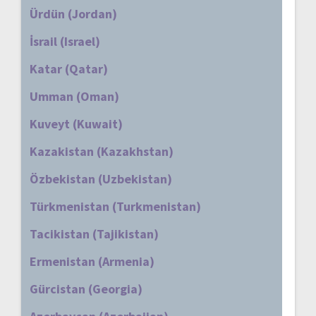
Ürdün (Jordan)
İsrail (Israel)
Katar (Qatar)
Umman (Oman)
Kuveyt (Kuwait)
Kazakistan (Kazakhstan)
Özbekistan (Uzbekistan)
Türkmenistan (Turkmenistan)
Tacikistan (Tajikistan)
Ermenistan (Armenia)
Gürcistan (Georgia)