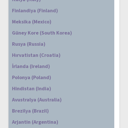
Finlandiya (Finland)
Meksika (Mexico)
Güney Kore (South Korea)
Rusya (Russia)
Hırvatistan (Croatia)
İrlanda (Ireland)
Polonya (Poland)
Hindistan (India)
Avustralya (Australia)
Brezilya (Brazil)
Arjantin (Argentina)