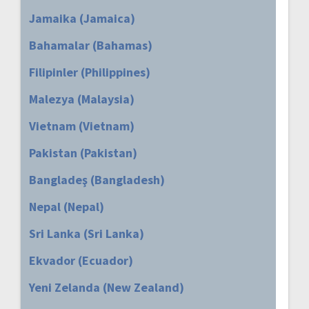
Jamaika (Jamaica)
Bahamalar (Bahamas)
Filipinler (Philippines)
Malezya (Malaysia)
Vietnam (Vietnam)
Pakistan (Pakistan)
Bangladeş (Bangladesh)
Nepal (Nepal)
Sri Lanka (Sri Lanka)
Ekvador (Ecuador)
Yeni Zelanda (New Zealand)