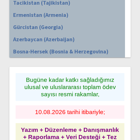
Tacikistan (Tajikistan)
Ermenistan (Armenia)
Gürcistan (Georgia)
Azerbaycan (Azerbaijan)
Bosna-Hersek (Bosnia & Herzegovina)
Bugüne kadar katkı sağladığımız
ulusal ve uluslararası toplam ödev
sayısı resmi rakamlar,
10.08.2026 tarihi itibariyle;
Yazım + Düzenleme + Danışmanlık
+ Raporlama + Veri Desteği + Tez