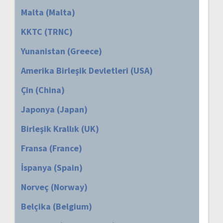
Malta (Malta)
KKTC (TRNC)
Yunanistan (Greece)
Amerika Birleşik Devletleri (USA)
Çin (China)
Japonya (Japan)
Birleşik Krallık (UK)
Fransa (France)
İspanya (Spain)
Norveç (Norway)
Belçika (Belgium)