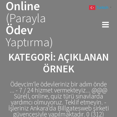
Online
Skip
Turkish
to
▼
(Parayla
content
Ödev
Yaptırma)
KATEGORI:
AÇIKLANAN
ÖRNEK
Ödevcim'le ödevleriniz bir adım önde
... - 7 / 24 hizmet vermekteyiz... @@@
Süreli, online, quiz türü sınavlarda
yardımcı olmuyoruz. Teklif etmeyin. -
İşleriniz Ankara'da Billgatesweb şirketi
güvencesiyle yapılmaktadır. 0 (312)