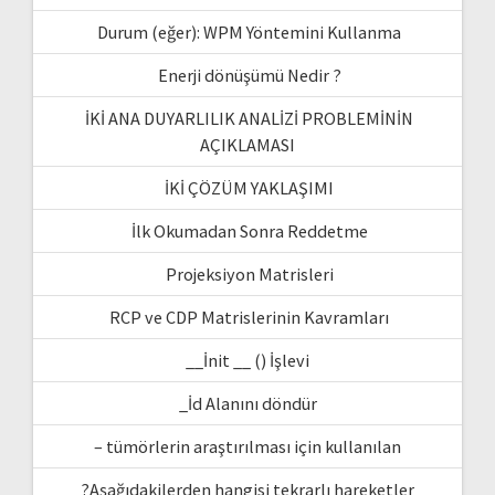
Durum (eğer): WPM Yöntemini Kullanma
Enerji dönüşümü Nedir ?
İKİ ANA DUYARLILIK ANALİZİ PROBLEMİNİN
AÇIKLAMASI
İKİ ÇÖZÜM YAKLAŞIMI
İlk Okumadan Sonra Reddetme
Projeksiyon Matrisleri
RCP ve CDP Matrislerinin Kavramları
__İnit __ () İşlevi
_İd Alanını döndür
– tümörlerin araştırılması için kullanılan
?Aşağıdakilerden hangisi tekrarlı hareketler