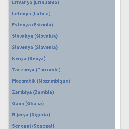
Litvanya (Lithuania)
Letonya (Latvia)
Estonya (Estonia)
Slovakya (Slovakia)
Slovenya (Slovenia)
Kenya (Kenya)
Tanzanya (Tanzania)
Mozambik (Mozambique)
Zambiya (Zambia)
Gana (Ghana)
Nijerya (Nigeria)
Senegal (Senegal)