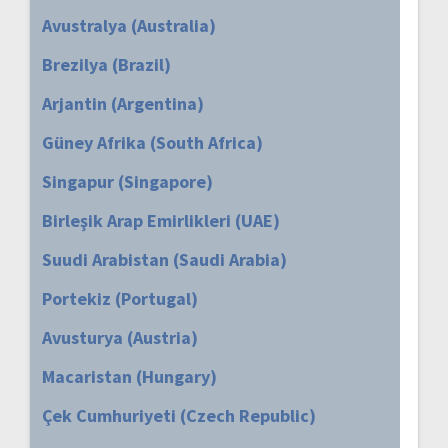
Avustralya (Australia)
Brezilya (Brazil)
Arjantin (Argentina)
Güney Afrika (South Africa)
Singapur (Singapore)
Birleşik Arap Emirlikleri (UAE)
Suudi Arabistan (Saudi Arabia)
Portekiz (Portugal)
Avusturya (Austria)
Macaristan (Hungary)
Çek Cumhuriyeti (Czech Republic)