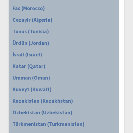
Fas (Morocco)
Cezayir (Algeria)
Tunus (Tunisia)
Ürdün (Jordan)
İsrail (Israel)
Katar (Qatar)
Umman (Oman)
Kuveyt (Kuwait)
Kazakistan (Kazakhstan)
Özbekistan (Uzbekistan)
Türkmenistan (Turkmenistan)