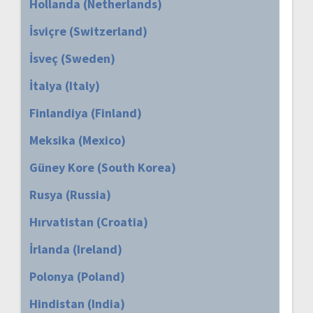
Hollanda (Netherlands)
İsviçre (Switzerland)
İsveç (Sweden)
İtalya (Italy)
Finlandiya (Finland)
Meksika (Mexico)
Güney Kore (South Korea)
Rusya (Russia)
Hırvatistan (Croatia)
İrlanda (Ireland)
Polonya (Poland)
Hindistan (India)