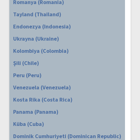
Romanya (Romania)
Tayland (Thailand)
Endonezya (Indonesia)
Ukrayna (Ukraine)
Kolombiya (Colombia)
Şili (Chile)
Peru (Peru)
Venezuela (Venezuela)
Kosta Rika (Costa Rica)
Panama (Panama)
Küba (Cuba)
Dominik Cumhuriyeti (Dominican Republic)