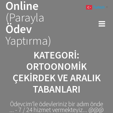
Online
Skip
Turkish
to
▼
(Parayla
content
Ödev
Yaptırma)
KATEGORI:
ORTOONOMIK
ÇEKIRDEK VE ARALIK
TABANLARI
Ödevcim'le ödevleriniz bir adım önde
... - 7 / 24 hizmet vermekteyiz... @@@