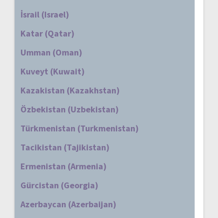
İsrail (Israel)
Katar (Qatar)
Umman (Oman)
Kuveyt (Kuwait)
Kazakistan (Kazakhstan)
Özbekistan (Uzbekistan)
Türkmenistan (Turkmenistan)
Tacikistan (Tajikistan)
Ermenistan (Armenia)
Gürcistan (Georgia)
Azerbaycan (Azerbaijan)