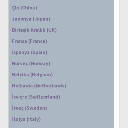
Çin (China)
Japonya (Japan)
Birleşik Krallık (UK)
Fransa (France)
İspanya (Spain)
Norveç (Norway)
Belçika (Belgium)
Hollanda (Netherlands)
İsviçre (Switzerland)
İsveç (Sweden)
İtalya (Italy)