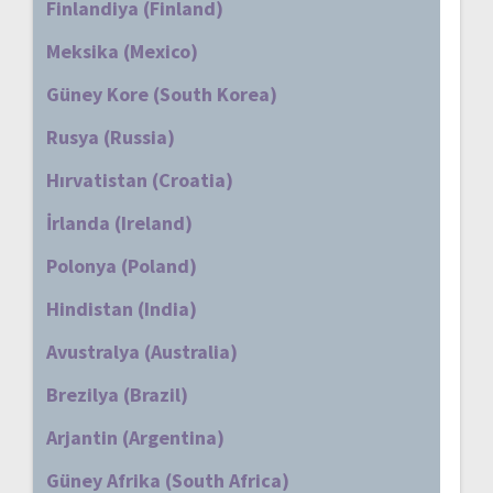
Finlandiya (Finland)
Meksika (Mexico)
Güney Kore (South Korea)
Rusya (Russia)
Hırvatistan (Croatia)
İrlanda (Ireland)
Polonya (Poland)
Hindistan (India)
Avustralya (Australia)
Brezilya (Brazil)
Arjantin (Argentina)
Güney Afrika (South Africa)