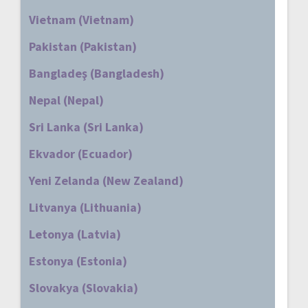
Vietnam (Vietnam)
Pakistan (Pakistan)
Bangladeş (Bangladesh)
Nepal (Nepal)
Sri Lanka (Sri Lanka)
Ekvador (Ecuador)
Yeni Zelanda (New Zealand)
Litvanya (Lithuania)
Letonya (Latvia)
Estonya (Estonia)
Slovakya (Slovakia)