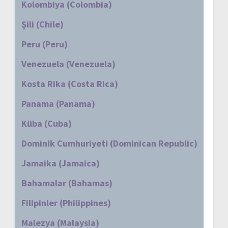
Kolombiya (Colombia)
Şili (Chile)
Peru (Peru)
Venezuela (Venezuela)
Kosta Rika (Costa Rica)
Panama (Panama)
Küba (Cuba)
Dominik Cumhuriyeti (Dominican Republic)
Jamaika (Jamaica)
Bahamalar (Bahamas)
Filipinler (Philippines)
Malezya (Malaysia)