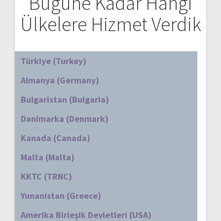
Bugüne Kadar Hangi
Ülkelere Hizmet Verdik
Türkiye (Turkey)
Almanya (Germany)
Bulgaristan (Bulgaria)
Danimarka (Denmark)
Kanada (Canada)
Malta (Malta)
KKTC (TRNC)
Yunanistan (Greece)
Amerika Birleşik Devletleri (USA)