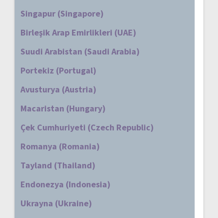
Singapur (Singapore)
Birleşik Arap Emirlikleri (UAE)
Suudi Arabistan (Saudi Arabia)
Portekiz (Portugal)
Avusturya (Austria)
Macaristan (Hungary)
Çek Cumhuriyeti (Czech Republic)
Romanya (Romania)
Tayland (Thailand)
Endonezya (Indonesia)
Ukrayna (Ukraine)