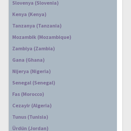
Slovenya (Slovenia)
Kenya (Kenya)
Tanzanya (Tanzania)
Mozambik (Mozambique)
Zambiya (Zambia)
Gana (Ghana)
Nijerya (Nigeria)
Senegal (Senegal)
Fas (Morocco)
Cezayir (Algeria)
Tunus (Tunisia)
Ürdün (Jordan)